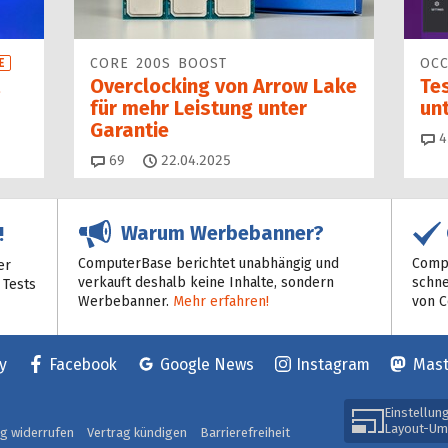
CORE 200S BOOST
OCC
E
Overclocking von Arrow Lake
Tes
für mehr Leistung unter
unt
Garantie
4
Kommentare
69
22.04.2025
Warum Werbebanner?
!
ComputerBase berichtet unabhängig und
Compu
er
verkauft deshalb keine Inhalte, sondern
schne
 Tests
Werbebanner.
Mehr erfahren!
von 
y
Facebook
Google News
Instagram
Mas
Einstellun
Layout-Um
ag widerrufen
Vertrag kündigen
Barrierefreiheit