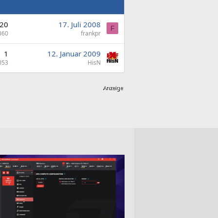
20
17. Juli 2008
F
360
frankpr
1
12. Januar 2009
053
HisN