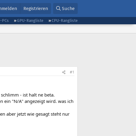
nmelden
Registrieren
Suche
g-PCs
GPU-Rangliste
CPU-Rangliste
#1
 schlimm - ist halt ne beta.
en ein "N/A" angezeigt wird. was ich
en aber jetzt wie gesagt steht nur