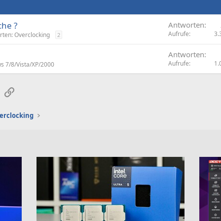
he ?
Antworten
Aufrufe
3.
rten: Overclocking
2
Antworten
Aufrufe
1.
s 7/8/Vista/XP/2000
sApp
E-Mail
Link
erclocking