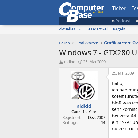
Ticker
Te
Podcast
Aktuelles
Leserartikel
Regeln
Foren
Grafikkarten
Grafikkarten: Ov
Windows 7 - GTX280 Ü
E
E
nidkid
25. Mai 2009
r
r
s
s
25. Mai 2009
t
t
hallo,
e
e
l
l
ich hab mir 
l
l
sofeit funkti
e
t
bloß was ich
nidkid
r
a
sehr komisch
m
Cadet 1st Year
bei vista 64
Registriert
Dez. 2007
ein "N/A" u
Beiträge
14
nutzen tue i