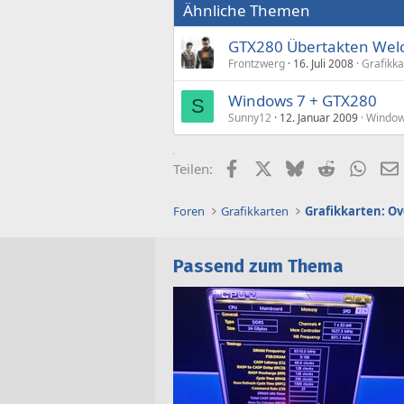
Ähnliche Themen
GTX280 Übertakten Welc
Frontzwerg
16. Juli 2008
Grafikka
Windows 7 + GTX280
S
Sunny12
12. Januar 2009
Window
Facebook
X (Twitter)
Bluesky
Reddit
What
Teilen:
Foren
Grafikkarten
Grafikkarten: Ov
Passend zum Thema