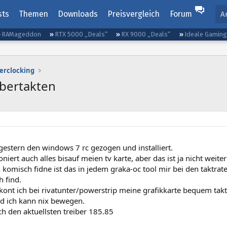
sts
Themen
Downloads
Preisvergleich
Forum
A
RAMageddon
RTX 5000 „Deals“
RX 9000 „Deals“
Ideale Gamin
erclocking
bertakten
gestern den windows 7 rc gezogen und installiert.
oniert auch alles bisauf meien tv karte, aber das ist ja nicht weiter
 komisch fidne ist das in jedem graka-oc tool mir bei den taktrat
 find.
 kont ich bei rivatunter/powerstrip meine grafikkarte bequem takt
nd ich kann nix bewegen.
ch den aktuellsten treiber 185.85