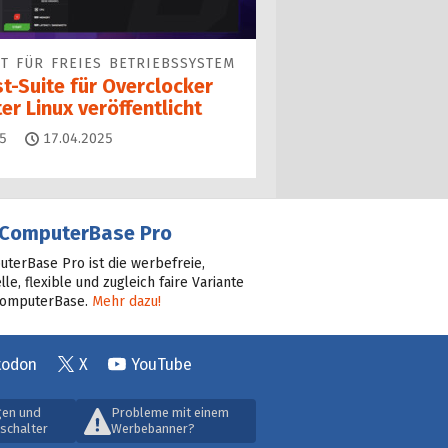
T FÜR FREIES BETRIEBSSYSTEM
t-Suite für Overclocker
er Linux veröffentlicht
Kommentare
5
17.04.2025
ComputerBase Pro
terBase Pro ist die werbefreie,
lle, flexible und zugleich faire Variante
ComputerBase.
Mehr dazu!
todon
X
YouTube
gen und
Probleme mit einem
schalter
Werbebanner?