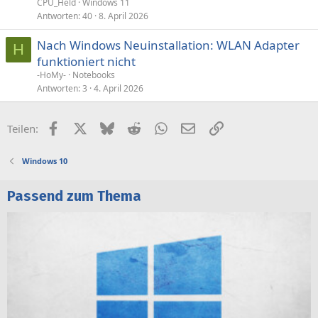
s
CPU_Held
Windows 11
p
Antworten
40
8. April 2026
e
Nach Windows Neuinstallation: WLAN Adapter
r
H
funktioniert nicht
r
t
-HoMy-
Notebooks
Antworten
3
4. April 2026
Facebook
X (Twitter)
Bluesky
Reddit
WhatsApp
E-Mail
Link
Teilen:
Windows 10
Passend zum Thema