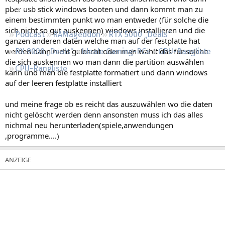
Regeln
pber usb stick windows booten und dann kommt man zu
einem bestimmten punkt wo man entweder (für solche die
sich nicht so gut auskennen) windows installieren und die
Podcast
RAMageddon
RTX 5000 „Deals“
ganzen anderen daten welche man auf der festplatte hat
werden dann nicht gelöscht oder man wählt das für solche
RX 9000 „Deals“
Ideale Gaming-PCs
GPU-Rangliste
die sich auskennen wo man dann die partition auswählen
CPU-Rangliste
kann und man die festplatte formatiert und dann windows
auf der leeren festplatte installiert
und meine frage ob es reicht das auszuwählen wo die daten
nicht gelöscht werden denn ansonsten muss ich das alles
nichmal neu herunterladen(spiele,anwendungen
,programme....)