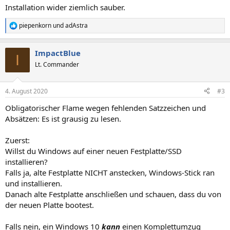
Installation wider ziemlich sauber.
piepenkorn
und
adAstra
R
e
a
ImpactBlue
k
I
t
Lt. Commander
i
o
n
4. August 2020
#3
e
n
Obligatorischer Flame wegen fehlenden Satzzeichen und
:
Absätzen: Es ist grausig zu lesen.
Zuerst:
Willst du Windows auf einer neuen Festplatte/SSD
installieren?
Falls ja, alte Festplatte NICHT anstecken, Windows-Stick ran
und installieren.
Danach alte Festplatte anschließen und schauen, dass du von
der neuen Platte bootest.
Falls nein, ein Windows 10
kann
einen Komplettumzug