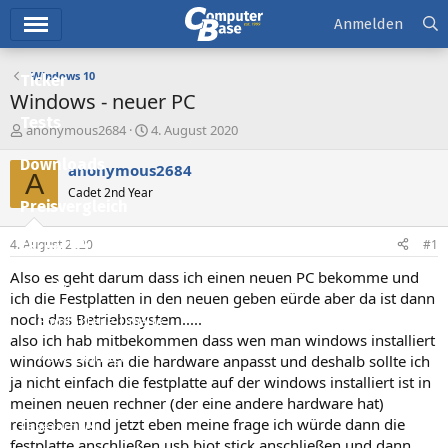
Hauptmenü
Anmelden
Windows 10
Ticker
Windows - neuer PC
Tests
E
E
anonymous2684
4. August 2020
r
r
Downloads
s
s
anonymous2684
A
t
t
Cadet 2nd Year
e
e
Preisvergleich
l
l
l
l
4. August 2020
#1
Forum
e
t
r
a
Also es geht darum dass ich einen neuen PC bekomme und
Aktuelles
m
ich die Festplatten in den neuen geben eürde aber da ist dann
noch das Betriebssystem.....
Empfohlene Inhalte
also ich hab mitbekommen dass wen man windows installiert
Neue Beiträge
windows sich an die hardware anpasst und deshalb sollte ich
ja nicht einfach die festplatte auf der windows installiert ist in
Neueste Aktivitäten
meinen neuen rechner (der eine andere hardware hat)
reingeben und jetzt eben meine frage ich würde dann die
Leserartikel
festplatte anschließen usb biot stick anschließen und dann