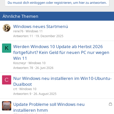
a
Du musst dich einloggen oder registrieren, um hier zu antworten.
k
t
i
Ähnliche Themen
o
n
e
Windows neues Startmenü
n
rene76
Windows 11
:
Antworten
11
19. Dezember 2025
Werden Windows 10 Update ab Herbst 2026
K
fortgeführt? Kein Geld für neuen PC nur wegen
Win 11
Koszneyr
Windows 10
Antworten
78
26. Juni 2026
Nur Windows neu installieren im Win10-Ubuntu-
C
Dualboot
crt
Windows 10
Antworten
9
26. August 2025
Update Probleme soll Windows neu
e
installieren hmm