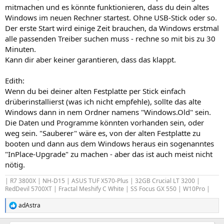
mitmachen und es könnte funktionieren, dass du dein altes
Windows im neuen Rechner startest. Ohne USB-Stick oder so.
Der erste Start wird einige Zeit brauchen, da Windows erstmal
alle passenden Treiber suchen muss - rechne so mit bis zu 30
Minuten.
Kann dir aber keiner garantieren, dass das klappt.
Edith:
Wenn du bei deiner alten Festplatte per Stick einfach
drüberinstallierst (was ich nicht empfehle), sollte das alte
Windows dann in nem Ordner namens "Windows.Old" sein.
Die Daten und Programme könnten vorhanden sein, oder
weg sein. "Sauberer" wäre es, von der alten Festplatte zu
booten und dann aus dem Windows heraus ein sogenanntes
"InPlace-Upgrade" zu machen - aber das ist auch meist nicht
nötig.
| R7 3800X | NH-D15 | ASUS TUF X570-Plus | 32GB Crucial LT 3200 |
RedDevil 5700XT | Fractal Meshify C White | SS Focus GX 550 | W10Pro |
adAstra
R
e