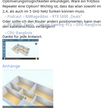
Optimierungsmöglichkeiten erkundigen. Wäre ein fritzbox
Regeln
Repeater eine Option? Wichtig ist, dass das wlan sowohl im
2,4, als auch im 5 GHz Netz funken können muss.
Podcast
RAMageddon
RTX 5000 „Deals“
Oder sollte ich den Router anders positionierten, kann man
RX 9000 „Deals“
Ideale Gaming-PCs
GPU-Rangliste
den kabelanschluss verlängern?
CPU-Rangliste
Danke für jede Antwort.
Anhänge