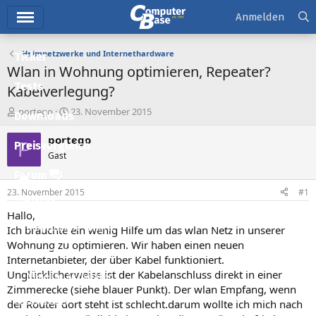
Hauptmenü
Anmelden
Heimnetzwerke und Internethardware
Ticker
Wlan in Wohnung optimieren, Repeater?
Tests
Kabelverlegung?
E
E
portego
23. November 2015
Downloads
r
r
s
s
portego
P
Preisvergleich
t
t
Gast
e
e
l
l
Forum
l
l
23. November 2015
#1
e
t
Aktuelles
r
a
Hallo,
m
Empfohlene Inhalte
Ich bräuchte ein wenig Hilfe um das wlan Netz in unserer
Wohnung zu optimieren. Wir haben einen neuen
Neue Beiträge
Internetanbieter, der über Kabel funktioniert.
Unglücklicherweise ist der Kabelanschluss direkt in einer
Neueste Aktivitäten
Zimmerecke (siehe blauer Punkt). Der wlan Empfang, wenn
Leserartikel
der Router dort steht ist schlecht.darum wollte ich mich nach