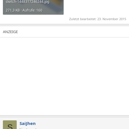
sketch-1448317246244.jpg
271,3 KB · Aufrufe: 160
Zuletzt bearbeitet:
23. November 2015
SaiJhen
S