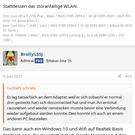
Stattdessen das störanfällige WLAN.
Intel Core Ultra 9 270K Plus | Wakü | ASUS STRIX Z890-A | 48 GB DDR5-8000 | ASUS RTX
4090 TUF @Heatkiller V |
Intel Core Ultra 7 265K | LuKü | ASUS STRIX Z890-F | 32 GB DDR5-8000 | ASRock RX 9070
XT Taichi |
Intel i9 10980XE | Wakü | ASUS STRIX X299-E Gaming II | 4x 8 GB DDR4-3200 | GTX
1080 |
BrollyLSSJ
Admiral
PRO
🎅Rätsel-Elite ’25
9. Juni 2021
#15
hunterS schrieb:
Es lag tatsächlich an dem Adapter, weil er sich (obwohl er normal
drin gesteckt hat) sich disconnected hat und man ihn erstmal
rausziehen und wieder reinstecken musste bevor eine Verbindung
wieder aufgebaut werden konnte. Dies konnte ich auch an einem
anderen PC feststellen.
Das kann auch ein Windows 10 und Wifi auf Realtek Basis