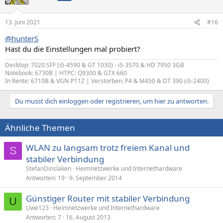
13. Juni 2021
#16
@hunterS
Hast du die Einstellungen mal probiert?
Desktop: 7020 SFF (i5-4590 & GT 1030) - i5-3570 & HD 7950 3GB
Notebook: 6730B | HTPC: Q9300 & GTX 660
In Rente: 6710B & VGN-P11Z | Verstorben: P4 & M450 & DT 390 (i5-2400)
Du musst dich einloggen oder registrieren, um hier zu antworten.
Ähnliche Themen
WLAN zu langsam trotz freiem Kanal und
S
stabiler Verbindung
StefanDinslaken
Heimnetzwerke und Internethardware
Antworten
19
9. September 2014
Günstiger Router mit stabiler Verbindung
U
Uwe123
Heimnetzwerke und Internethardware
Antworten
7
16. August 2013