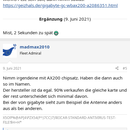
https://geizhals.de/gigabyte-gc-wbax200-a2086351.html
Ergänzung
(
9. Juni 2021
)
Mist, 2 Sekunden zu spät
madmax2010
Fleet Admiral
9. Juni 2021
#5
Nimm irgendeine mit AX200 chipsatz. Haben die dann auch
so im Namen.
Der hersteller ist da egal. 90% verkaufen die gleiche karte und
der rest unterscheidet sich minimal davon.
Bei der von gigabyte sieht zum Beispiel die Antenne anders
aus als bei anderen.
X5O!P%@AP[4\PZX54(P^)7CC)7}$EICAR-STANDARD-ANTIVIRUS-TEST-
FILE!$H+H*