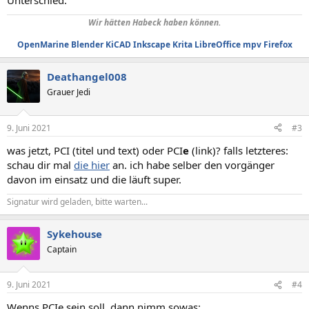
Unterschied.
Wir hätten Habeck haben können.
OpenMarine
Blender
KiCAD
Inkscape
Krita
LibreOffice
mpv
Firefox
Deathangel008
Grauer Jedi
9. Juni 2021
#3
was jetzt, PCI (titel und text) oder PCI
e
(link)? falls letzteres:
schau dir mal
die hier
an. ich habe selber den vorgänger
davon im einsatz und die läuft super.
Signatur wird geladen, bitte warten...
Sykehouse
Captain
9. Juni 2021
#4
Wenns PCIe sein soll, dann nimm sowas: