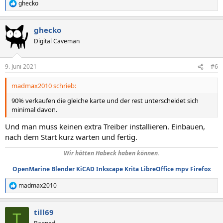
ghecko
R
e
a
ghecko
k
t
Digital Caveman
i
o
n
9. Juni 2021
#6
e
n
madmax2010 schrieb:
:
90% verkaufen die gleiche karte und der rest unterscheidet sich
minimal davon.
Und man muss keinen extra Treiber installieren. Einbauen,
nach dem Start kurz warten und fertig.
Wir hätten Habeck haben können.
OpenMarine
Blender
KiCAD
Inkscape
Krita
LibreOffice
mpv
Firefox
madmax2010
R
e
a
till69
k
T
t