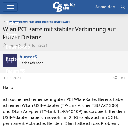
Hauptmenü
Anmelden
Heimnetzwerke und Internethardware
Ticker
Wlan PCI Karte mit stabiler Verbindung auf
Tests
kurzer Distanz
E
E
hunterS
9. Juni 2021
Downloads
r
r
s
s
hunterS
H
Preisvergleich
t
t
Cadet 4th Year
e
e
l
l
Forum
l
l
9. Juni 2021
#1
e
t
Aktuelles
r
a
Hallo
m
Empfohlene Inhalte
ich suche nach einer sehr guten PCI Wlan-Karte. Bereits habe
Neue Beiträge
ich einen WLan USB-Adapter (TP-Link Archer T3U AC1300)
und DLan Adapter (TP-Link TL-PA4010P) ausprobiert. Bei dem
Neueste Aktivitäten
USB-Adapter habe ich sowohl im 2,4GHz als auch im 5GHz
Leserartikel
permanent Abbrüche. Bei dem Dlan hatte ich das Problem,