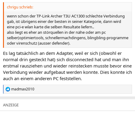
chrigu schrieb:
wenn schon der TP-Link Archer T3U AC1300 schlechte Verbindung
gab, ist übrigens einer der besten in seiner Kategorie, dann wird
eine pci-e wlan karte die selben Resultate liefern..
also liegt es eher an störquellen in der nähe oder am pc
selber(optimiertools, schnellermachdingens, blingbling-programme
oder virenschutz (ausser defender).
Es lag tatsächlich an dem Adapter, weil er sich (obwohl er
normal drin gesteckt hat) sich disconnected hat und man ihn
erstmal rausziehen und wieder reinstecken musste bevor eine
Verbindung wieder aufgebaut werden konnte. Dies konnte ich
auch an einem anderen PC feststellen.
madmax2010
R
e
a
k
t
i
o
n
e
n