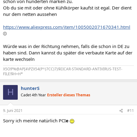
schon von hunderten marken zu.
Ob du sie mit oder ohne Kühlkörper kaufst ist egal. Der dient
nur dem netten aussehen
https://www.aliexpress.com/item/1005002071670341.html
Würde was in der Richtung nehmen, falls die schon in DE zu
haben sind. Dann kannst du später die verbaute Karte auf der
karte wechseln
X5O!P%@AP[4\PZX54(P^)7CC)7}$EICAR-STANDARD-ANTIVIRUS-TEST-
FILE!$H+H*
hunterS
H
Cadet 4th Year
Ersteller dieses Themas
9. Juni 2021
#11
Sorry ich meinte natürlich PCI
e