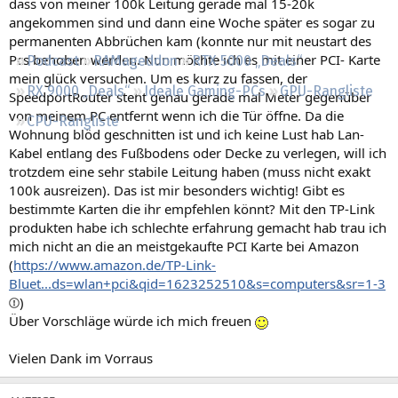
dass von meiner 100k Leitung gerade mal 15-20k
Regeln
angekommen sind und dann eine Woche später es sogar zu
permanenten Abbrüchen kam (konnte nur mit neustart des
Pcs behoben werden. Nun möchte ich es mit einer PCI- Karte
Podcast
RAMageddon
RTX 5000 „Deals“
mein glück versuchen. Um es kurz zu fassen, der
RX 9000 „Deals“
Ideale Gaming-PCs
GPU-Rangliste
SpeedportRouter steht genau gerade mal Meter gegenüber
von meinem PC entfernt wenn ich die Tür öffne. Da die
CPU-Rangliste
Wohnung blöd geschnitten ist und ich keine Lust hab Lan-
Kabel entlang des Fußbodens oder Decke zu verlegen, will ich
trotzdem eine sehr stabile Leitung haben (muss nicht exakt
100k ausreizen). Das ist mir besonders wichtig! Gibt es
bestimmte Karten die ihr empfehlen könnt? Mit den TP-Link
produkten habe ich schlechte erfahrung gemacht hab trau ich
mich nicht an die an meistgekaufte PCI Karte bei Amazon
(
https://www.amazon.de/TP-Link-
Bluet...ds=wlan+pci&qid=1623252510&s=computers&sr=1-3
)
Über Vorschläge würde ich mich freuen
Vielen Dank im Vorraus