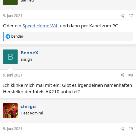
Banned
i
o
n
9. Juni 2021
#7
e
n
Oder ein
Speed Home Wifi
und dann per Kabel zum PC
:
bender_
R
e
a
BenneX
k
B
t
Ensign
i
o
n
9. Juni 2021
#8
e
n
Ich klinke mich mal mit ein: Gibt es irgendeinen namenhaften
:
Hersteller der Intels AX210 anbietet?
chrigu
Fleet Admiral
9. Juni 2021
#9