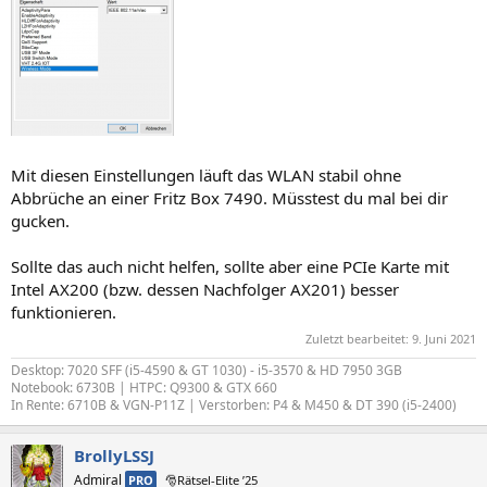
Mit diesen Einstellungen läuft das WLAN stabil ohne
Abbrüche an einer Fritz Box 7490. Müsstest du mal bei dir
gucken.
Sollte das auch nicht helfen, sollte aber eine PCIe Karte mit
Intel AX200 (bzw. dessen Nachfolger AX201) besser
funktionieren.
Zuletzt bearbeitet:
9. Juni 2021
Desktop: 7020 SFF (i5-4590 & GT 1030) - i5-3570 & HD 7950 3GB
Notebook: 6730B | HTPC: Q9300 & GTX 660
In Rente: 6710B & VGN-P11Z | Verstorben: P4 & M450 & DT 390 (i5-2400)
BrollyLSSJ
Admiral
PRO
🎅Rätsel-Elite ’25