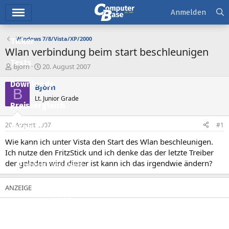
Hauptmenü
Anmelden
Windows 7/8/Vista/XP/2000
Ticker
Wlan verbindung beim start beschleunigen
Tests
E
E
Björn
20. August 2007
r
r
Downloads
s
s
Björn
B
t
t
Lt. Junior Grade
e
e
Preisvergleich
l
l
l
l
20. August 2007
#1
Forum
e
t
r
a
Wie kann ich unter Vista den Start des Wlan beschleunigen.
Aktuelles
m
Ich nutze den FritzStick und ich denke das der letzte Treiber
der geladen wird dieser ist kann ich das irgendwie ändern?
Empfohlene Inhalte
Neue Beiträge
Neueste Aktivitäten
Leserartikel