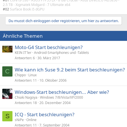
#01
Core i3-530 - ASUS P7P55 LX - 8 GB Crucial - Asus DirectCU HD5850 -
2.5 TB - Xigmatek Midgard - 7 Ultimate x64
#02
Surface Book i5 dGPU
Du musst dich einloggen oder registrieren, um hier zu antworten.
Ähnliche Themen
Moto-G4 Start beschleunigen?
KEIN IT'ler
Android-Smartphones und -Tablets
Antworten
6
30. März 2017
Wie kann ich Suse 9.2 beim Start beschleunigen?
C
Chippo
Linux
Antworten
11
10. Oktober 2006
Windows-Start beschleunigen... Aber wie?
Chiaki Nagoya
Windows 7/8/Vista/XP/2000
Antworten
18
20. Dezember 2004
ICQ - Start beschleunigen?
S
sNiPe
Online
Antworten
11
7. September 2004