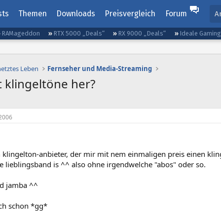
sts
Themen
Downloads
Preisvergleich
Forum
A
RAMageddon
RTX 5000 „Deals“
RX 9000 „Deals“
Ideale Gamin
netztes Leben
Fernseher und Media-Streaming
nt klingeltöne her?
2006
 klingelton-anbieter, der mir mit nem einmaligen preis einen klinge
 lieblingsband is ^^ also ohne irgendwelche "abos" oder so.
ed jamba ^^
ch schon *gg*