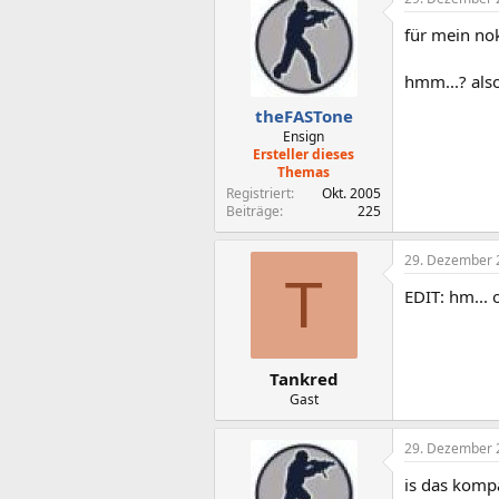
für mein no
hmm...? also
theFASTone
Ensign
Ersteller dieses
Themas
Registriert
Okt. 2005
Beiträge
225
29. Dezember 
T
EDIT: hm...
Tankred
Gast
29. Dezember 
is das komp