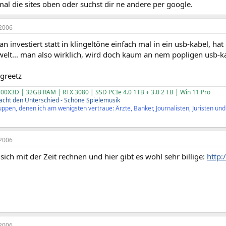
 mal die sites oben oder suchst dir ne andere per google.
2006
an investiert statt in klingeltöne einfach mal in ein usb-kabel, h
 welt... man also wirklich, wird doch kaum an nem popligen usb-ka
 greetz
00X3D | 32GB RAM | RTX 3080 | SSD PCIe 4.0 1TB + 3.0 2 TB | Win 11 Pro
cht den Unterschied - Schöne Spielemusik
ppen, denen ich am wenigsten vertraue: Ärzte, Banker, Journalisten, Juristen und P
2006
 sich mit der Zeit rechnen und hier gibt es wohl sehr billige:
http
2006