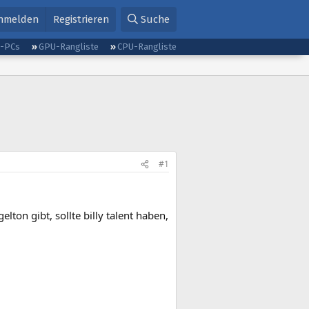
nmelden
Registrieren
Suche
g-PCs
GPU-Rangliste
CPU-Rangliste
#1
lton gibt, sollte billy talent haben,