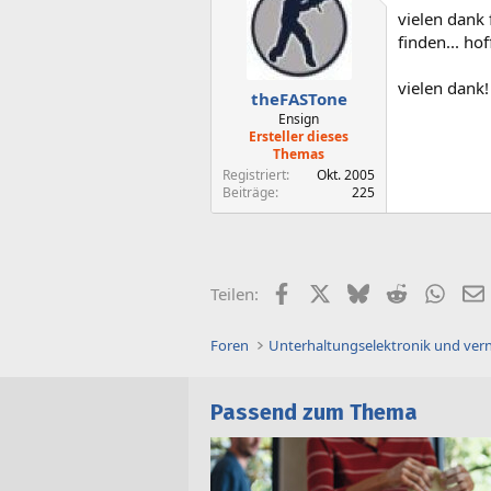
vielen dank 
finden... hof
vielen dank!
theFASTone
Ensign
Ersteller dieses
Themas
Registriert
Okt. 2005
Beiträge
225
Facebook
X (Twitter)
Bluesky
Reddit
What
Teilen:
Foren
Unterhaltungselektronik und ver
Passend zum Thema