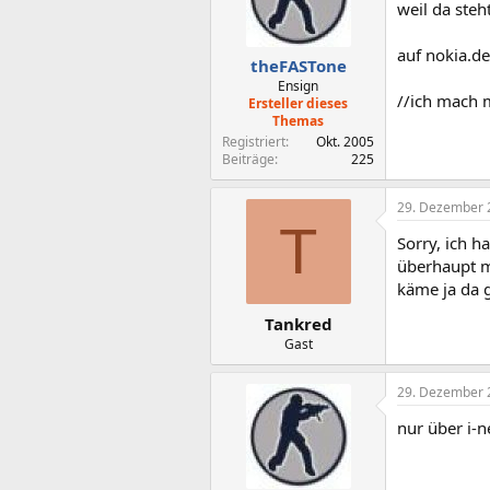
weil da steh
auf nokia.de
theFASTone
Ensign
//ich mach 
Ersteller dieses
Themas
Registriert
Okt. 2005
Beiträge
225
29. Dezember 
T
Sorry, ich h
überhaupt m
käme ja da g
Tankred
Gast
29. Dezember 
nur über i-n