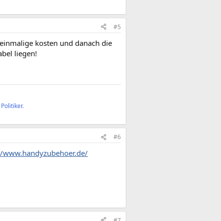
#5
at einmalige kosten und danach die
bel liegen!
olitiker.
#6
://www.handyzubehoer.de/
#7