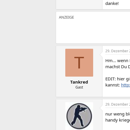
danke!
29. Dezember 
T
Hm... wenn B
machst Du Di
EDIT: hier g
Tankred
kannst:
http
Gast
29. Dezember 
nur weng bl
handy kriege