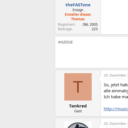
theFASTone
Ensign
Ersteller dieses
Themas
Registriert
Okt. 2005
Beiträge
225
29. Dezember 
T
So, jetzt ha
alle einmal
Ich habe mal
Tankred
http://musi
Gast
29. Dezember 