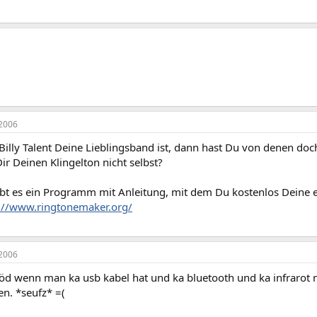
2006
illy Talent Deine Lieblingsband ist, dann hast Du von denen doch
r Deinen Klingelton nicht selbst?
ibt es ein Programm mit Anleitung, mit dem Du kostenlos Deine e
://www.ringtonemaker.org/
2006
öd wenn man ka usb kabel hat und ka bluetooth und ka infrarot n
n. *seufz* =(