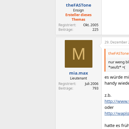
theFASTone
Ensign
Ersteller dieses
Themas
Registriert
Okt. 2005
Beiträge
225
29. Dezember 
M
theFASTone 
nur weng bl
*seufz* =(
mia.max
es würde mit
Lieutenant
handy wied
Registriert
Juli 2006
Beiträge
793
z.b.
http://www
oder
http://wapl
hatte es frü