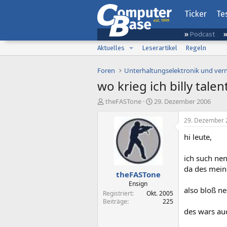
Ticker
Te
Podcast
Aktuelles
Leserartikel
Regeln
Foren
Unterhaltungselektronik und ver
wo krieg ich billy tale
E
E
theFASTone
29. Dezember 2006
r
r
s
s
29. Dezember 
t
t
hi leute,
e
e
l
l
l
l
ich such nen
e
t
da des meine
theFASTone
r
a
m
Ensign
also bloß n
Registriert
Okt. 2005
Beiträge
225
des wars au