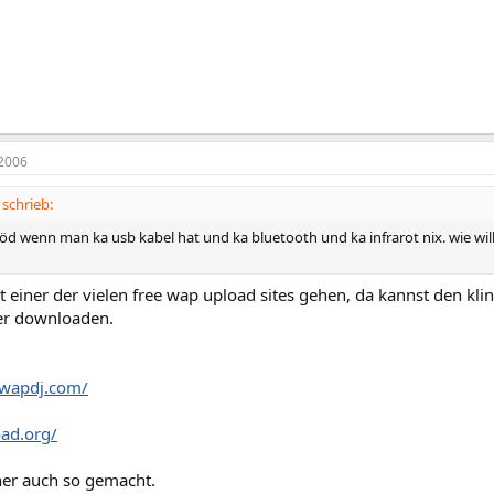
2006
schrieb:
öd wenn man ka usb kabel hat und ka bluetooth und ka infrarot nix. wie wi
 einer der vielen free wap upload sites gehen, da kannst den kl
er downloaden.
.wapdj.com/
oad.org/
her auch so gemacht.