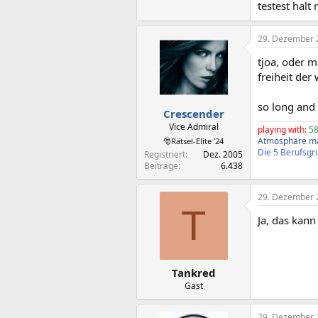
testest halt
29. Dezember 
tjoa, oder m
freiheit der
so long and
Crescender
Vice Admiral
playing with:
58
Atmosphäre ma
🎅Rätsel-Elite ’24
Die 5 Berufsgru
Registriert
Dez. 2005
Beiträge
6.438
29. Dezember 
T
Ja, das kann
Tankred
Gast
29. Dezember 