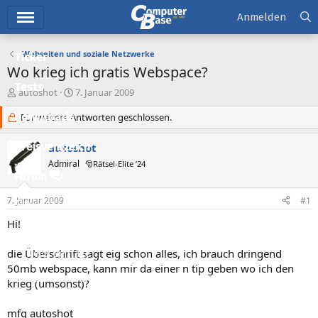
Hauptmenü
Anmelden
Webseiten und soziale Netzwerke
Ticker
Wo krieg ich gratis Webspace?
Tests
E
E
autoshot
7. Januar 2009
r
r
Downloads
s
Für weitere Antworten geschlossen.
s
t
t
e
e
Preisvergleich
autoshot
l
l
Admiral
🎅Rätsel-Elite ’24
l
l
Forum
e
t
r
a
7. Januar 2009
#1
Aktuelles
m
Hi!
Empfohlene Inhalte
die Überschrift sagt eig schon alles, ich brauch dringend
Neue Beiträge
50mb webspace, kann mir da einer n tip geben wo ich den
Neueste Aktivitäten
krieg (umsonst)?
Leserartikel
mfg autoshot