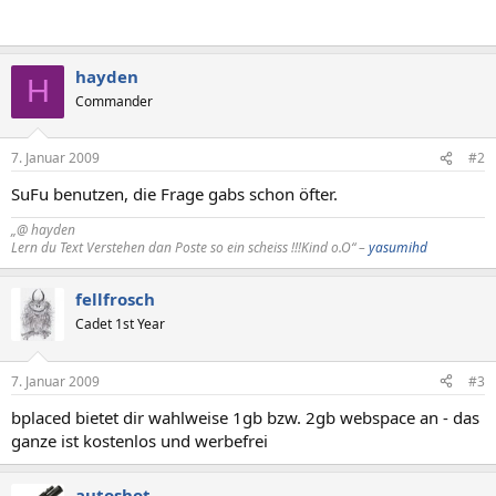
hayden
H
Commander
7. Januar 2009
#2
SuFu benutzen, die Frage gabs schon öfter.
„@ hayden
Lern du Text Verstehen dan Poste so ein scheiss !!!Kind o.O“ –
yasumihd
fellfrosch
Cadet 1st Year
7. Januar 2009
#3
bplaced bietet dir wahlweise 1gb bzw. 2gb webspace an - das
ganze ist kostenlos und werbefrei
autoshot