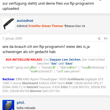
zur verfügung steht) und deine files via ftp-programm
uploadest
autoshot
Admiral
Ersteller dieses Themas
🎅Rätsel-Elite ’24
7. Januar 2009
#6
wie da brauch ich ein ftp-programm? eieiei des is ja
schwieriger als ich gedacht hab
AUS AKTUELLEM ANLASS:
Das
Deppen
Leer
Zeichen
, Der Unterschied
zwischen
"
das
" und "
dass
"
es heißt "gang und g
Ä
be" | "Standar
D
" | "überta
K
ten" | "Gew
Ä
hrleistung" |
"wa
H
rscheinlich" | "sei
T
zwei Jahren"​
Rechner
:
CPU
AMD Ryzen Threadripper 1950X
Grafikkarte
Gigabyte GTX
1080 Ti Aorus
Mainboard
ASRock X399 Taichi
RAM
128GB ADATA XPG Z1
DDR4-2666 CL16
Netzteil
Seasonic X-650
SSDs
512GB 960 Pro, 500GB 850
EVO, 256GB MX100
Monitor
Dell U2713H
phil.
búho retirado