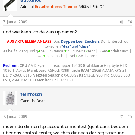
Admiral
Ersteller dieses Themas
🎅Rätsel-Elite ’24
7. Januar 2009
#4
und wie kann ich da was uploaden?
AUS AKTUELLEM ANLASS:
Das
Deppen
Leer
Zeichen
, Der Unterschied
zwischen
"
das
" und "
dass
"
es heißt "gang und g
Ä
be" | "Standar
D
" | "überta
K
ten" | "Gew
Ä
hrleistung" |
"wa
H
rscheinlich" | "sei
T
zwei Jahren"​
Rechner
:
CPU
AMD Ryzen Threadripper 1950X
Grafikkarte
Gigabyte GTX
1080 Ti Aorus
Mainboard
ASRock X399 Taichi
RAM
128GB ADATA XPG Z1
DDR4-2666 CL16
Netzteil
Seasonic X-650
SSDs
512GB 960 Pro, 500GB 850
EVO, 256GB MX100
Monitor
Dell U2713H
fellfrosch
Cadet 1st Year
7. Januar 2009
#5
indem du dir nen ftp-account einrichtest (geht ganz bequem
über das control-center, welches dir nach der registrierung