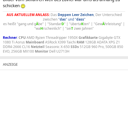
schicken
AUS AKTUELLEM ANLASS:
Das
Deppen
Leer
Zeichen
, Der Unterschied
zwischen
"
das
" und "
dass
"
es heißt "gang und g
Ä
be" | "Standar
D
" | "überta
K
ten" | "Gew
Ä
hrleistung" |
"wa
H
rscheinlich" | "sei
T
zwei Jahren"​
Rechner
:
CPU
AMD Ryzen Threadripper 1950X
Grafikkarte
Gigabyte GTX
1080 Ti Aorus
Mainboard
ASRock X399 Taichi
RAM
128GB ADATA XPG Z1
DDR4-2666 CL16
Netzteil
Seasonic X-650
SSDs
512GB 960 Pro, 500GB 850
EVO, 256GB MX100
Monitor
Dell U2713H