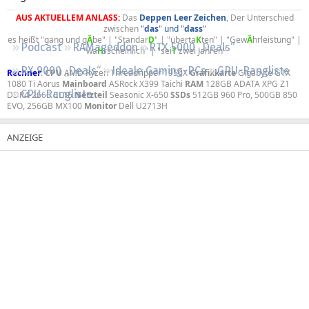
Regeln
AUS AKTUELLEM ANLASS:
Das
Deppen
Leer
Zeichen
, Der Unterschied
zwischen
"
das
" und "
dass
"
es heißt "gang und g
Ä
be" | "Standar
D
" | "überta
K
ten" | "Gew
Ä
hrleistung" |
Podcast
RAMageddon
RTX 5000 „Deals“
"wa
H
rscheinlich" | "sei
T
zwei Jahren"​
RX 9000 „Deals“
Ideale Gaming-PCs
GPU-Rangliste
Rechner
:
CPU
AMD Ryzen Threadripper 1950X
Grafikkarte
Gigabyte GTX
1080 Ti Aorus
Mainboard
ASRock X399 Taichi
RAM
128GB ADATA XPG Z1
CPU-Rangliste
DDR4-2666 CL16
Netzteil
Seasonic X-650
SSDs
512GB 960 Pro, 500GB 850
EVO, 256GB MX100
Monitor
Dell U2713H