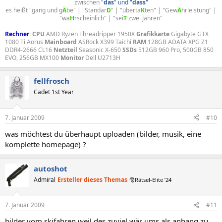
zwischen
"
das
" und "
dass
"
es heißt "gang und g
Ä
be" | "Standar
D
" | "überta
K
ten" | "Gew
Ä
hrleistung" |
"wa
H
rscheinlich" | "sei
T
zwei Jahren"​
Rechner
:
CPU
AMD Ryzen Threadripper 1950X
Grafikkarte
Gigabyte GTX
1080 Ti Aorus
Mainboard
ASRock X399 Taichi
RAM
128GB ADATA XPG Z1
DDR4-2666 CL16
Netzteil
Seasonic X-650
SSDs
512GB 960 Pro, 500GB 850
EVO, 256GB MX100
Monitor
Dell U2713H
fellfrosch
Cadet 1st Year
7. Januar 2009
#10
was möchtest du überhaupt uploaden (bilder, musik, eine
komplette homepage) ?
autoshot
Admiral
Ersteller dieses Themas
🎅Rätsel-Elite ’24
7. Januar 2009
#11
bilder vom skifahren weil des zuviel wär ums als anhang zu