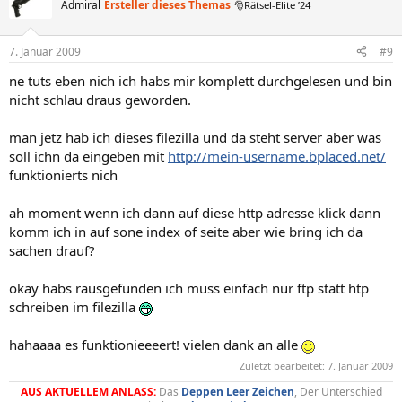
Admiral
Ersteller dieses Themas
🎅Rätsel-Elite ’24
7. Januar 2009
#9
ne tuts eben nich ich habs mir komplett durchgelesen und bin
nicht schlau draus geworden.
man jetz hab ich dieses filezilla und da steht server aber was
soll ichn da eingeben mit
http://mein-username.bplaced.net/
funktionierts nich
ah moment wenn ich dann auf diese http adresse klick dann
komm ich in auf sone index of seite aber wie bring ich da
sachen drauf?
okay habs rausgefunden ich muss einfach nur ftp statt htp
schreiben im filezilla
hahaaaa es funktionieeeert! vielen dank an alle
Zuletzt bearbeitet:
7. Januar 2009
AUS AKTUELLEM ANLASS:
Das
Deppen
Leer
Zeichen
, Der Unterschied