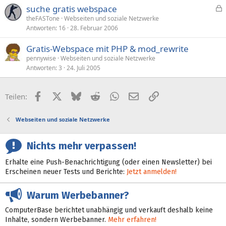
suche gratis webspace
e
theFASTone
Webseiten und soziale Netzwerke
Antworten
16
28. Februar 2006
s
p
Gratis-Webspace mit PHP & mod_rewrite
e
pennywise
Webseiten und soziale Netzwerke
r
Antworten
3
24. Juli 2005
r
t
Facebook
X (Twitter)
Bluesky
Reddit
WhatsApp
E-Mail
Link
Teilen:
Webseiten und soziale Netzwerke
Nichts mehr verpassen!
Erhalte eine Push-Benachrichtigung (oder einen Newsletter) bei
Erscheinen neuer Tests und Berichte:
Jetzt anmelden!
Warum Werbebanner?
ComputerBase berichtet unabhängig und verkauft deshalb keine
Inhalte, sondern Werbebanner.
Mehr erfahren!