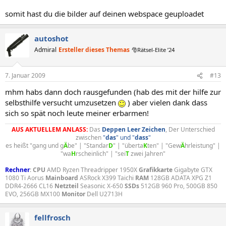
somit hast du die bilder auf deinen webspace geuploadet
autoshot
Admiral
Ersteller dieses Themas
🎅Rätsel-Elite ’24
7. Januar 2009
#13
mhm habs dann doch rausgefunden (hab des mit der hilfe zur
selbsthilfe versucht umzusetzen
) aber vielen dank dass
sich so spät noch leute meiner erbarmen!
AUS AKTUELLEM ANLASS:
Das
Deppen
Leer
Zeichen
, Der Unterschied
zwischen
"
das
" und "
dass
"
es heißt "gang und g
Ä
be" | "Standar
D
" | "überta
K
ten" | "Gew
Ä
hrleistung" |
"wa
H
rscheinlich" | "sei
T
zwei Jahren"​
Rechner
:
CPU
AMD Ryzen Threadripper 1950X
Grafikkarte
Gigabyte GTX
1080 Ti Aorus
Mainboard
ASRock X399 Taichi
RAM
128GB ADATA XPG Z1
DDR4-2666 CL16
Netzteil
Seasonic X-650
SSDs
512GB 960 Pro, 500GB 850
EVO, 256GB MX100
Monitor
Dell U2713H
fellfrosch