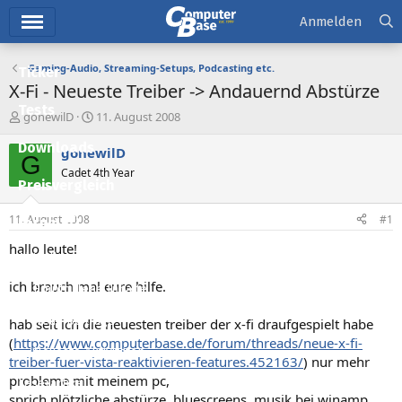
Hauptmenü
Anmelden
Gaming-Audio, Streaming-Setups, Podcasting etc.
Ticker
X-Fi - Neueste Treiber -> Andauernd Abstürze
Tests
E
E
gonewilD
11. August 2008
r
r
Downloads
s
s
gonewilD
G
t
t
Cadet 4th Year
e
e
Preisvergleich
l
l
l
l
11. August 2008
#1
Forum
e
t
r
a
hallo leute!
Aktuelles
m
ich brauch mal eure hilfe.
Empfohlene Inhalte
Neue Beiträge
hab seit ich die neuesten treiber der x-fi draufgespielt habe
(
https://www.computerbase.de/forum/threads/neue-x-fi-
Neueste Aktivitäten
treiber-fuer-vista-reaktivieren-features.452163/
) nur mehr
probleme mit meinem pc,
Leserartikel
sprich plötzliche abstürze, bluescreens, musik bei winamp