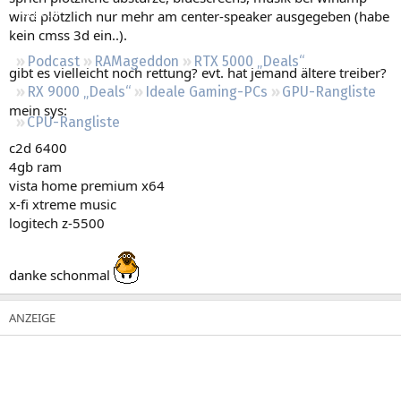
Regeln
wird plötzlich nur mehr am center-speaker ausgegeben (habe
kein cmss 3d ein..).
Podcast
RAMageddon
RTX 5000 „Deals“
gibt es vielleicht noch rettung? evt. hat jemand ältere treiber?
RX 9000 „Deals“
Ideale Gaming-PCs
GPU-Rangliste
mein sys:
CPU-Rangliste
c2d 6400
4gb ram
vista home premium x64
x-fi xtreme music
logitech z-5500
danke schonmal