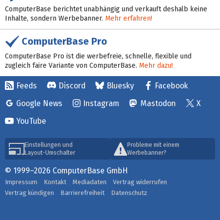
ComputerBase berichtet unabhängig und verkauft deshalb keine
Inhalte, sondern Werbebanner.
Mehr erfahren!
ComputerBase Pro
ComputerBase Pro ist die werbefreie, schnelle, flexible und
zugleich faire Variante von ComputerBase.
Mehr dazu!
Feeds
Discord
Bluesky
Facebook
Google News
Instagram
Mastodon
X
YouTube
Einstellungen und
Probleme mit einem
Layout-Umschalter
Werbebanner?
© 1999–2026 ComputerBase GmbH
Impressum
Kontakt
Mediadaten
Vertrag widerrufen
Vertrag kündigen
Barrierefreiheit
Datenschutz