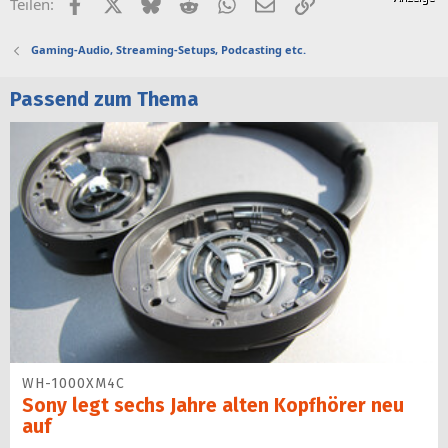
Facebook
X (Twitter)
Bluesky
Reddit
WhatsApp
E-Mail
Link
Teilen:
Gaming-Audio, Streaming-Setups, Podcasting etc.
Passend zum Thema
WH-1000XM4C
Sony legt sechs Jahre alten Kopfhörer neu
auf