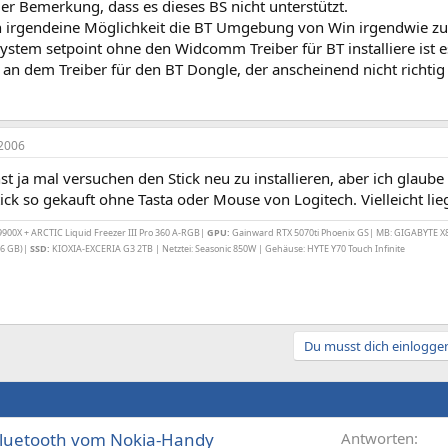
er Bemerkung, dass es dieses BS nicht unterstützt.
n irgendeine Möglichkeit die BT Umgebung von Win irgendwie zu 
stem setpoint ohne den Widcomm Treiber für BT installiere ist es
es an dem Treiber für den BT Dongle, der anscheinend nicht richtig in
2006
nst ja mal versuchen den Stick neu zu installieren, aber ich glaub
ick so gekauft ohne Tasta oder Mouse von Logitech. Vielleicht lie
00X + ARCTIC Liquid Freezer III Pro 360 A-RGB|
GPU:
Gainward RTX 5070ti Phoenix GS| MB: GIGABYTE X
6 GB)|
SSD:
KIOXIA-EXCERIA G3 2TB | Netztei: Seasonic 850W | Gehäuse: HYTE Y70 Touch Infinite
Du musst dich einloggen
Bluetooth vom Nokia-Handy
Antworten