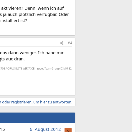
aktivieren? Denn, wenn ich auf
 ja auch plötzlich verfügbar. Oder
stalliert ist?
#4
e das dann weniger. Ich habe mir
gts auc dran.
870E AORUS ELITE WIFI7 ICE |
RAM:
Team Group DIMM 32
 oder registrieren, um hier zu antworten.
15
6. August 2012
S