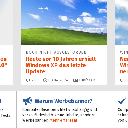
NOCH NICHT AUSGESTORBEN
WI
ien
Heute vor 10 Jahren erhielt
Ne
.0“
Windows XP das letzte
Wi
Update
ne
Kommentare
217
08.04.2024
Umfrage
6
Warum Werbebanner?
!
ComputerBase berichtet unabhängig und
Compu
er
verkauft deshalb keine Inhalte, sondern
schne
 Tests
Werbebanner.
Mehr erfahren!
von 