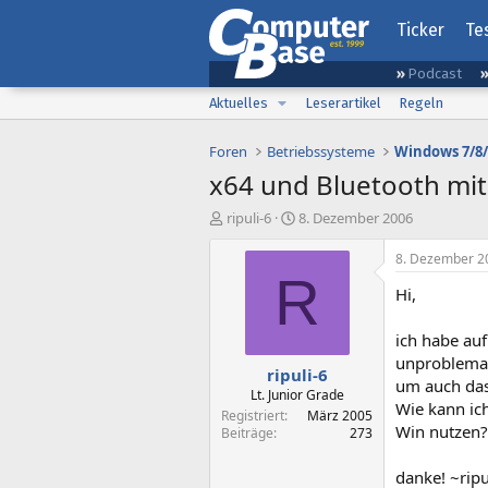
Ticker
Te
Podcast
Aktuelles
Leserartikel
Regeln
Foren
Betriebssysteme
Windows 7/8/
x64 und Bluetooth mi
E
E
ripuli-6
8. Dezember 2006
r
r
s
s
8. Dezember 2
t
t
R
Hi,
e
e
l
l
l
l
ich habe au
e
t
unproblemat
ripuli-6
r
a
um auch das
m
Lt. Junior Grade
Wie kann ic
Registriert
März 2005
Win nutzen?
Beiträge
273
danke! ~ripu