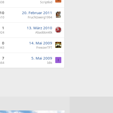
438
Scriptkid
10
20. Februar 2011
510
Fruchtzwerg1994
1
13. März 2010
924
Abaddon4tk
0
14. Mai 2009
043
FreezerTFT
7
5. Mai 2009
I
664
Idis