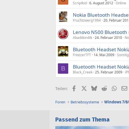
Scriptkid
6. August 2012
Online
Nokia Bluetooth Headse
Fruchtzwerg1994
20. Februar 20
Lenovo N500 Bluetooth 
Abaddon4tk
24. Februar 2010
No
Bluetooth Headset Noki
FreezerTFT
14. Mai 2009
Sonstig
Bluetooth Headset Noki
B
Black_Creek
25. Februar 2009
iP
Facebook
X (Twitter)
Bluesky
Reddit
What
Teilen:
Foren
Betriebssysteme
Windows 7/8/
Passend zum Thema