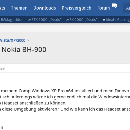
sts
Themen
Downloads
Preisvergleich
Forum
A
RAMageddon
RTX 5000 „Deals“
RX 9000 „Deals“
Ideale Gamin
Vista/XP/2000
t Nokia BH-900
006
f meinem Comp Windows XP Pro x64 installiert und mein Dinovo 2.
isch. Allerdings würde ich gerne endlich mal die Windowsinter
 Headset anschließen zu können.
h diese Umgebung aktivieren? Und wie kann ich das Headset ansc
li