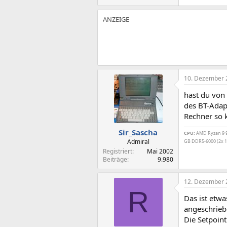
10. Dezember 
hast du von 
des BT-Adapt
Rechner so 
Sir_Sascha
CPU:
AMD Ryzan 9 99
Admiral
GB DDR5-6000 (2x 1
Registriert
Mai 2002
Beiträge
9.980
12. Dezember 
R
Das ist etwa
angeschrieb
Die Setpoint