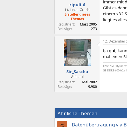
immer mit d
ripuli-6
Gibt es den
Lt. Junior Grade
einem x32 Sy
Ersteller dieses
Themas
liegt es all
Registriert
März 2005
Beiträge
273
12. Dezember 
tja gut, kan
mal einen St
CPU:
AMD Ryzan 9 99
Sir_Sascha
GB DDR5-6000 (2x 1
Admiral
Registriert
Mai 2002
Beiträge
9.980
Ähnliche Themen
Datenübertragung via 
S