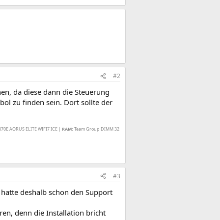
#2
ehen, da diese dann die Steuerung
l zu finden sein. Dort sollte der
870E AORUS ELITE WIFI7 ICE |
RAM:
Team Group DIMM 32
#3
ch hatte deshalb schon den Support
en, denn die Installation bricht