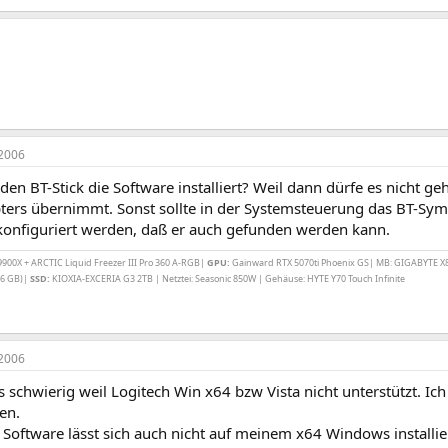
2006
den BT-Stick die Software installiert? Weil dann dürfe es nicht g
ers übernimmt. Sonst sollte in der Systemsteuerung das BT-Symbo
konfiguriert werden, daß er auch gefunden werden kann.
00X + ARCTIC Liquid Freezer III Pro 360 A-RGB|
GPU:
Gainward RTX 5070ti Phoenix GS| MB: GIGABYTE X
6 GB)|
SSD:
KIOXIA-EXCERIA G3 2TB | Netztei: Seasonic 850W | Gehäuse: HYTE Y70 Touch Infinite
2006
s schwierig weil Logitech Win x64 bzw Vista nicht unterstützt. I
en.
 Software lässt sich auch nicht auf meinem x64 Windows installier