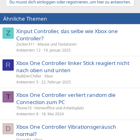
Du musst dich einloggen oder registrieren, um hier zu antworten.
k
t
i
Ähnliche Themen
o
n
e
Xinput Controller, das selbe wie Xbox one
Z
n
Controller?
:
Zocker311
Mäuse und Tastaturen
Antworten
12
19. Januar 2025
Xbox One Controller linker Stick reagiert nicht
R
nach oben und unten
RudiDerChiller
Xbox
Antworten
5
22. Februar 2025
Xbox One Controller verliert random die
T
Connection zum PC
Tbone10
Homeoffice und Arbeitsplatz
Antworten
8
18. Mai 2024
Xbox One Controller Vibrationsgeräusch
D
normal?
Dozer84
Xbox