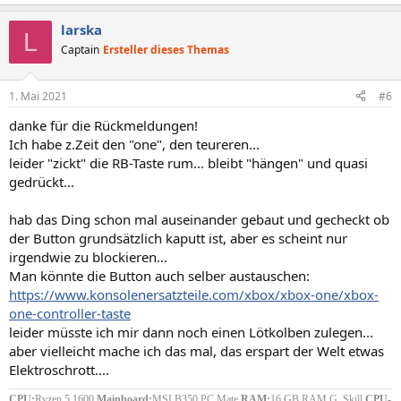
larska
L
Captain
Ersteller dieses Themas
1. Mai 2021
#6
danke für die Rückmeldungen!
Ich habe z.Zeit den "one", den teureren...
leider "zickt" die RB-Taste rum... bleibt "hängen" und quasi
gedrückt...
hab das Ding schon mal auseinander gebaut und gecheckt ob
der Button grundsätzlich kaputt ist, aber es scheint nur
irgendwie zu blockieren...
Man könnte die Button auch selber austauschen:
https://www.konsolenersatzteile.com/xbox/xbox-one/xbox-
one-controller-taste
leider müsste ich mir dann noch einen Lötkolben zulegen...
aber vielleicht mache ich das mal, das erspart der Welt etwas
Elektroschrott....
CPU:
Ryzen 5 1600
Mainboard:
MSI B350 PC Mate
RAM:
16 GB RAM G. Skill
CPU-