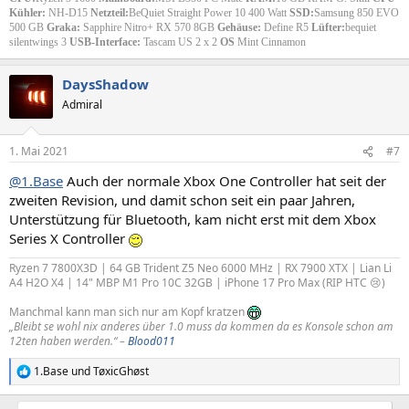
Kühler:
NH-D15
Netzteil:
BeQuiet Straight Power 10 400 Watt
SSD:
Samsung 850 EVO
500 GB
Graka:
Sapphire Nitro+ RX 570 8GB
Gehäuse:
Define R5
Lüfter:
bequiet
silentwings 3
USB-Interface:
Tascam US 2 x 2
OS
Mint Cinnamon
DaysShadow
Admiral
1. Mai 2021
#7
@1.Base
Auch der normale Xbox One Controller hat seit der
zweiten Revision, und damit schon seit ein paar Jahren,
Unterstützung für Bluetooth, kam nicht erst mit dem Xbox
Series X Controller
Ryzen 7 7800X3D | 64 GB Trident Z5 Neo 6000 MHz | RX 7900 XTX | Lian Li
A4 H2O X4 | 14" MBP M1 Pro 10C 32GB | iPhone 17 Pro Max (RIP HTC 😢)
Manchmal kann man sich nur am Kopf kratzen
„Bleibt se wohl nix anderes über 1.0 muss da kommen da es Konsole schon am
12ten haben werden.“ –
Blood011
1.Base
und
TøxicGhøst
R
e
a