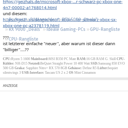
https://geizhals.de/microsoft-xbox-...r-schwarz-pc-xbox-one-
Regeln
4n7-00002-a1768014.html
und diesem:
https://geizhals.de/microsoft-xbox-...ler-schwarz-xbox-sx-
Podcast
RAMageddon
RTX 5000 „Deals“
xbox-one-pc-a2378119.html
RX 9000 „Deals“
Ideale Gaming-PCs
GPU-Rangliste
???
CPU-Rangliste
ist letzterer einfache "neuer", aber warum ist dieser dann
"billiger"....??
CPU:
Ryzen 5 1600
Mainboard:
MSI B350 PC Mate
RAM:
16 GB RAM G. Skill
CPU-
Kühler:
NH-D15
Netzteil:
BeQuiet Straight Power 10 400 Watt
SSD:
Samsung 850 EVO
500 GB
Graka:
Sapphire Nitro+ RX 570 8GB
Gehäuse:
Define R5
Lüfter:
bequiet
silentwings 3
USB-Interface:
Tascam US 2 x 2
OS
Mint Cinnamon