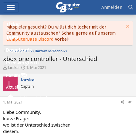
Hauptmenü
Anmelden
Ticker
Mitspieler gesucht? Du willst dich locker mit der
Community austauschen? Schau gerne auf unserem
Tests
ComputerBase Discord
vorbei!
Downloads
Konsolen-Talk (Hardware/Technik)
xbox one controller - Unterschied
Preisvergleich
E
E
larska
1. Mai 2021
r
r
Forum
s
s
larska
L
t
t
Captain
Aktuelles
e
e
l
l
Empfohlene Inhalte
l
l
1. Mai 2021
#1
e
t
Neue Beiträge
r
a
Liebe Community,
m
kurze Frage:
Neueste Aktivitäten
wo ist der Unterschied zwischen:
Leserartikel
diesem: