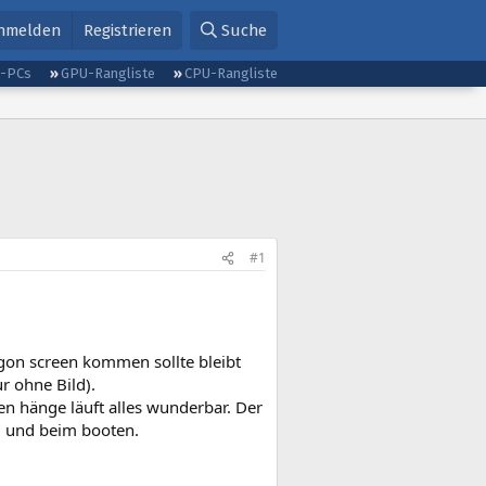
nmelden
Registrieren
Suche
g-PCs
GPU-Rangliste
CPU-Rangliste
#1
ogon screen kommen sollte bleibt
r ohne Bild).
en hänge läuft alles wunderbar. Der
d und beim booten.