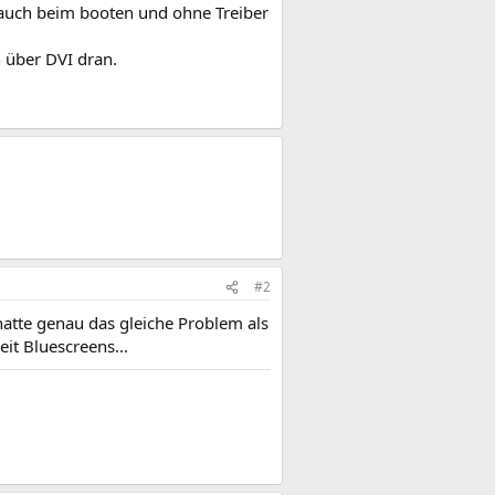
ja auch beim booten und ohne Treiber
 über DVI dran.
#2
 hatte genau das gleiche Problem als
it Bluescreens...