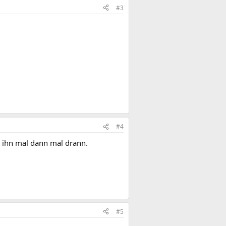
#3
#4
k ihn mal dann mal drann.
#5