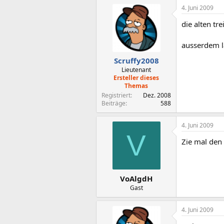
4. Juni 2009
die alten tre
ausserdem lä
Scruffy2008
Lieutenant
Ersteller dieses
Themas
Registriert
Dez. 2008
Beiträge
588
4. Juni 2009
V
Zie mal den
VoAlgdH
Gast
4. Juni 2009