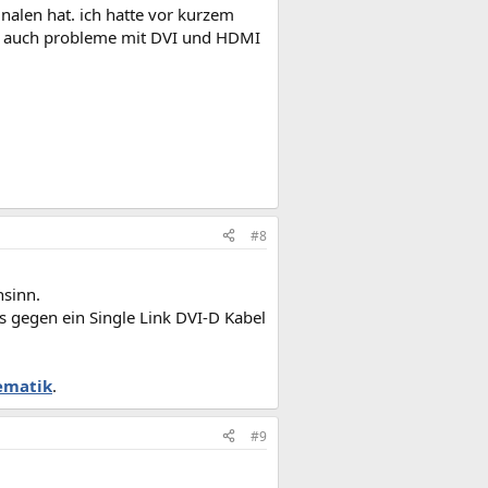
gnalen hat. ich hatte vor kurzem
hr auch probleme mit DVI und HDMI
#8
nsinn.
es gegen ein Single Link DVI-D Kabel
ematik
.
#9