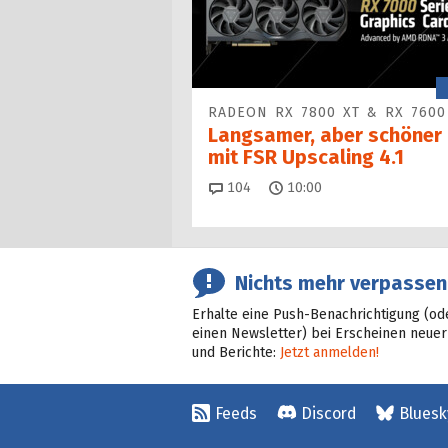
RADEON RX 7800 XT & RX 7600
Langsamer, aber schöner
mit FSR Upscaling 4.1
Kommentare
104
10:00
Nichts mehr verpassen
Erhalte eine Push-Benachrichtigung (od
einen Newsletter) bei Erscheinen neuer
und Berichte:
Jetzt anmelden!
Feeds
Discord
Bluesk