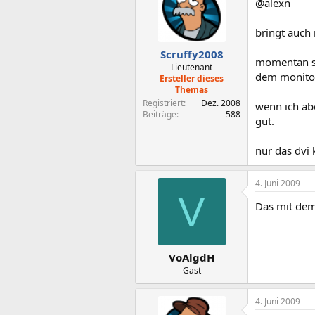
@alexn
bringt auch 
Scruffy2008
momentan sie
Lieutenant
dem monitor
Ersteller dieses
Themas
Registriert
Dez. 2008
wenn ich abe
Beiträge
588
gut.
nur das dvi 
4. Juni 2009
V
Das mit dem 
VoAlgdH
Gast
4. Juni 2009