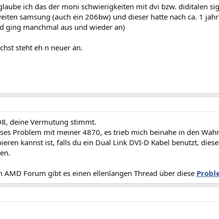
glaube ich das der moni schwierigkeiten mit dvi bzw. diditalen si
eiten samsung (auch ein 206bw) und dieser hatte nach ca. 1 ja
ild ging manchmal aus und wieder an)
hst steht eh n neuer an.
8, deine Vermutung stimmt.
ieses Problem mit meiner 4870, es trieb mich beinahe in den Wah
eren kannst ist, falls du ein Dual Link DVI-D Kabel benutzt, dies
en.
len AMD Forum gibt es einen ellenlangen Thread über diese
Probl