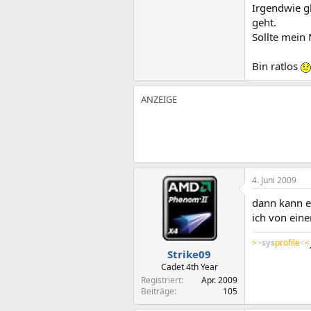
Irgendwie gl
geht.
Sollte mein
Bin ratlos
4. Juni 2009
dann kann es
ich von eine
>
>
sys
profile
<
<
Strike09
Cadet 4th Year
Registriert
Apr. 2009
Beiträge
105