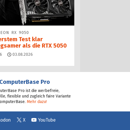
EON RX 9050
erstem Test klar
ngsamer als die RTX 5050
Kommentare
6
03.08.2026
ComputerBase Pro
terBase Pro ist die werbefreie,
lle, flexible und zugleich faire Variante
ComputerBase.
Mehr dazu!
todon
X
YouTube