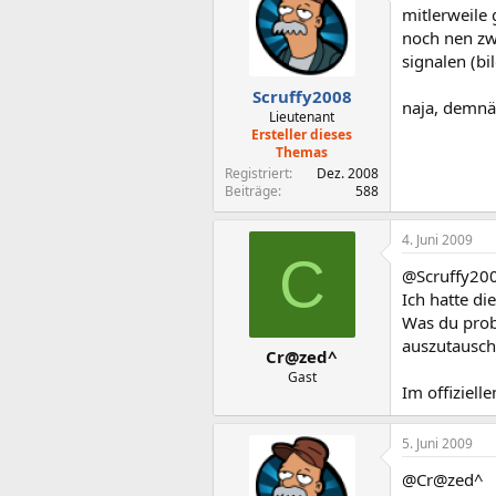
mitlerweile 
noch nen zw
signalen (b
Scruffy2008
naja, demnäc
Lieutenant
Ersteller dieses
Themas
Registriert
Dez. 2008
Beiträge
588
4. Juni 2009
C
@Scruffy200
Ich hatte d
Was du probi
auszutausch
Cr@zed^
Gast
Im offiziel
5. Juni 2009
@Cr@zed^