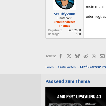
mein moni ha
Scruffy2008
oder liegt e
Lieutenant
Ersteller dieses
Themas
Registriert
Dez. 2008
Beiträge
588
Facebook
X (Twitter)
Bluesky
Reddit
What
Teilen:
Foren
Grafikkarten
Grafikkarten: P
Passend zum Thema