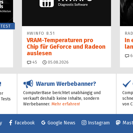
TEST
HWINFO 8.51
RAD
VRAM-Temperaturen pro
In 
Chip für GeForce und Radeon
la
auslesen
6
Kommentare
45
05.08.2026
Warum Werbebanner?
!
ComputerBase berichtet unabhängig und
Compu
er
verkauft deshalb keine Inhalte, sondern
schne
 Tests
Werbebanner.
Mehr erfahren!
von 
y
Facebook
Google News
Instagram
Mas