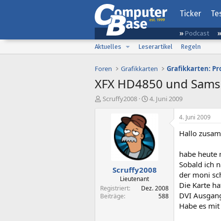
Ticker
Te
Podcast
Aktuelles
Leserartikel
Regeln
Foren
Grafikkarten
Grafikkarten: P
XFX HD4850 und Sams
E
E
Scruffy2008
4. Juni 2009
r
r
s
s
4. Juni 2009
t
t
Hallo zusa
e
e
l
l
l
l
habe heute 
e
t
Sobald ich n
Scruffy2008
r
a
der moni sch
m
Lieutenant
Die Karte ha
Registriert
Dez. 2008
DVI Ausgang
Beiträge
588
Habe es mit