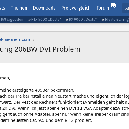
sts
Themen
Downloads
Preisvergleich
Forum
A
RAMageddon
RTX 5000 „Deals“
RX 9000 „Deals“
Ideale Gamin
robleme mit AMD
ung 206BW DVI Problem
mmen,
meine ersteigerte 4850er bekommen.
ach der Treiberinstall einen Neustart mache und eigentlich der l
warz. Der Rest des Rechners funktioniert (Anmelden geht halt nu
t 2x DVI. Wenn ich jetzt aber einen DVI zu VGA Adapter dazwisch
 geht auch ohne Adapter, aber nur wenn keine Treiber drauf sin
 dem neuesten Cat. 9.5 und dem 8.12 probiert.