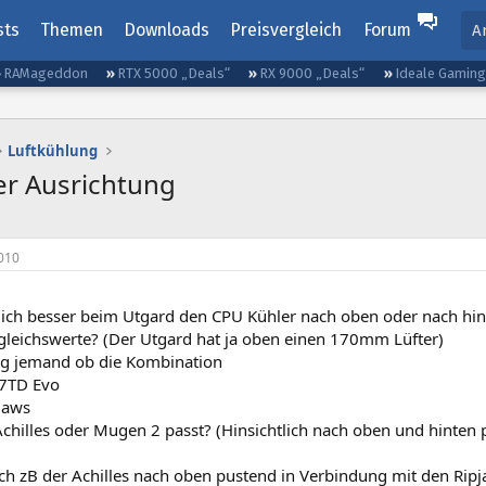
sts
Themen
Downloads
Preisvergleich
Forum
A
RAMageddon
RTX 5000 „Deals“
RX 9000 „Deals“
Ideale Gamin
Luftkühlung
er Ausrichtung
010
tlich besser beim Utgard den CPU Kühler nach oben oder nach hin
gleichswerte? (Der Utgard hat ja oben einen 170mm Lüfter)
lig jemand ob die Kombination
7TD Evo
pjaws
chilles oder Mugen 2 passt? (Hinsichtlich nach oben und hinten 
h zB der Achilles nach oben pustend in Verbindung mit den Rip