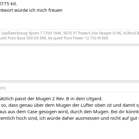
I775 kit.
ntwort würde ich mich freuen
 Spaßwerkzeug: Ryzen 7 7700 184€, 9070 XT PowerColor Reaper 619€, ASRock B
quiet! Pure Base 500 DX 89€, be quiet! Pure Power 12 750 W 86€
010
tzlich passt der Mugen 2 Rev. B in dein Utgard.
s so, dass genau über dem Mugen der Lüfter oben ist und damit sp
raus aus dem Case gesogen wird, durch den Mugen. Bei dir könnt
ziemlich hoch sind, ich würde daher ausmessen und nicht auf gut 