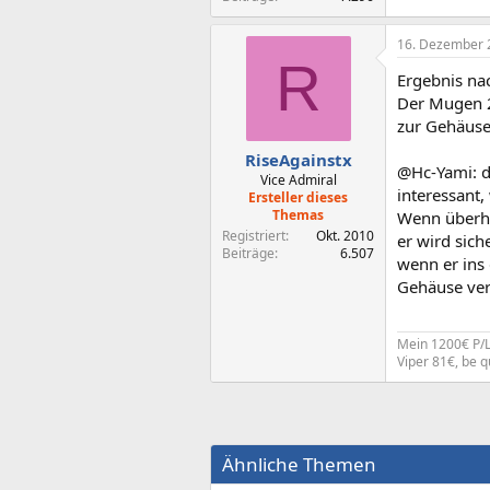
16. Dezember 
R
Ergebnis n
Der Mugen 2
zur Gehäuse
RiseAgainstx
@Hc-Yami: d
Vice Admiral
interessant,
Ersteller dieses
Themas
Wenn überha
Registriert
Okt. 2010
er wird sic
Beiträge
6.507
wenn er ins
Gehäuse ver
Mein 1200€ P/L
Viper 81€, be 
Ähnliche Themen