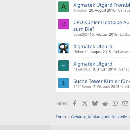
Xigmatek Utgard Frontb
A
Anoubis
20. August 2016
Gehäus
CPU Kühler Heatpipe Aus
D
zum Die?
dewi282
10. Februar 2016
Luftk
Xigmatek Utgard
Flobou
1. August 2015
Gehäuse 
Xigmatek Utgard
H
hawe1963
8. Januar 2014
Gehäu
Suche Tower Kühler für
1
1234Benni
7. Oktober 2013
Luft
Facebook
X (Twitter)
Bluesky
Reddit
What
Teilen:
Foren
Gehäuse, Kühlung und Netzteile