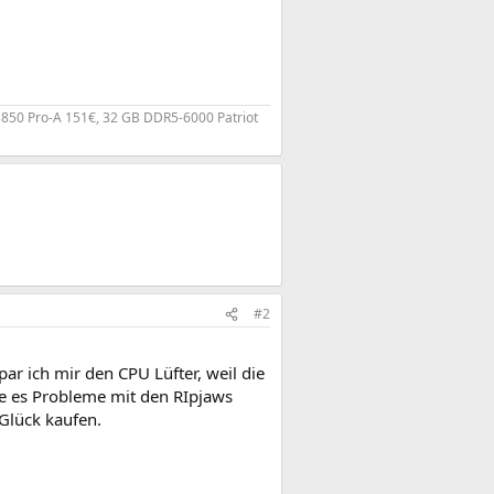
850 Pro-A 151€, 32 GB DDR5-6000 Patriot
#2
ar ich mir den CPU Lüfter, weil die
e es Probleme mit den RIpjaws
Glück kaufen.