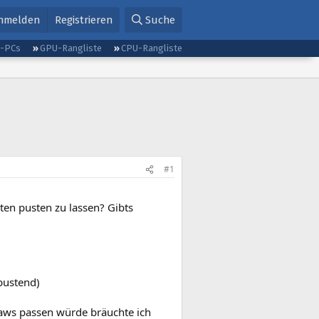
nmelden
Registrieren
Suche
g-PCs
GPU-Rangliste
CPU-Rangliste
#1
ten pusten zu lassen? Gibts
pustend)
jaws passen würde bräuchte ich