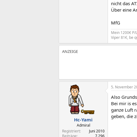
nicht das AT
Über eine A
MfG
Mein 1200€ P/L
Viper 81€, be 
5. November 2
Also Grundsä
Bei mir is e
ganze Luft 
geben, die 
Hc-Yami
Admiral
Registriert
Juni 2010
Beiträge
7.296