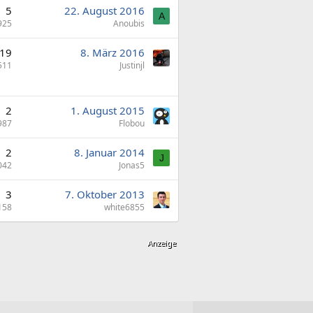
5
22. August 2016
A
925
Anoubis
19
8. März 2016
511
Justinjl
2
1. August 2015
987
Flobou
2
8. Januar 2014
J
042
Jonas5
3
7. Oktober 2013
158
white6855