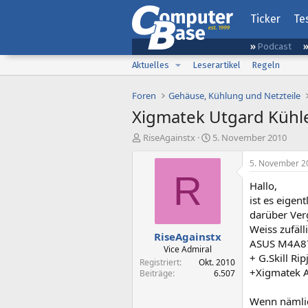
Ticker
Te
Podcast
Aktuelles
Leserartikel
Regeln
Foren
Gehäuse, Kühlung und Netzteile
Xigmatek Utgard Kühl
E
E
RiseAgainstx
5. November 2010
r
r
s
s
5. November 2
t
t
R
Hallo,
e
e
l
l
ist es eigen
l
l
darüber Ver
e
t
Weiss zufäl
RiseAgainstx
r
a
ASUS M4A8
m
Vice Admiral
+ G.Skill Ri
Registriert
Okt. 2010
+Xigmatek A
Beiträge
6.507
Wenn nämlic