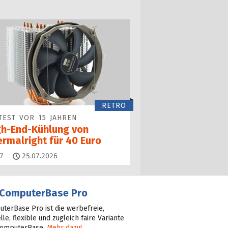
RETRO
TEST VOR 15 JAHREN
gh-End-Kühlung von
ermalright für 40 Euro
Kommentare
7
25.07.2026
ComputerBase Pro
terBase Pro ist die werbefreie,
lle, flexible und zugleich faire Variante
ComputerBase.
Mehr dazu!