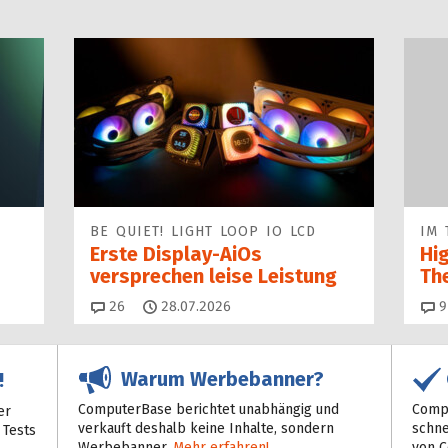
BE QUIET! LIGHT LOOP IO LCD
IM 
Erste Display-AiOs
Hi
versprechen leise Leistung
Th
Kommentare
26
28.07.2026
9
Warum Werbebanner?
!
ComputerBase berichtet unabhängig und
Compu
er
verkauft deshalb keine Inhalte, sondern
schne
 Tests
Werbebanner.
Mehr erfahren!
von 