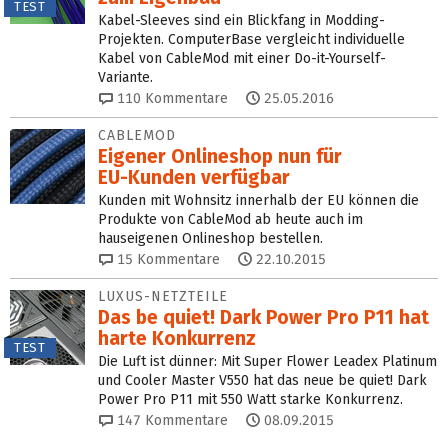
TEST
Kabel-Sleeves sind ein Blickfang in Modding-
Projekten. ComputerBase vergleicht individuelle
Kabel von CableMod mit einer Do-it-Yourself-
Variante.
110
Kommentare
25.05.2016
CABLEMOD
Eigener Onlineshop nun für
EU‑Kunden verfügbar
Kunden mit Wohnsitz innerhalb der EU können die
Produkte von CableMod ab heute auch im
hauseigenen Onlineshop bestellen.
15
Kommentare
22.10.2015
LUXUS-NETZTEILE
Das be quiet! Dark Power Pro P11 hat
harte Konkurrenz
TEST
Die Luft ist dünner: Mit Super Flower Leadex Platinum
und Cooler Master V550 hat das neue be quiet! Dark
Power Pro P11 mit 550 Watt starke Konkurrenz.
147
Kommentare
08.09.2015