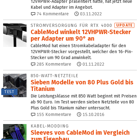
12VHPWR-Adapter präsentiert hatte, hat jetzt neue
Kabel und Adapter im Angebot.
74
Kommentare
03.11.2022
STROMVERSORGUNG FÜR RTX 4000
UPDATE
CableMod winkelt 12VHPWR-Stecker
per Adapter um 90° an
CableMod hat einen Stromkabeladapter für den
12VHPWR-Stecker vorgestellt, welcher den 16-Pin-
Stecker um 90 Grad anwinkelt.
285
Kommentare
01.11.2022
850-WATT-NETZTEILE
Sieben Modelle von 80 Plus Gold bis
Titanium
TEST
Die Leistungsklasse mit 850 Watt beginnt mit Preisen
ab 90 Euro. Im Test werden sieben Netzteile von 80
Plus Gold bis Titanium näher untersucht.
155
Kommentare
15.10.2016
KABEL-MODDING
Sleeves von CableMod im Vergleich
zum Eigenbau