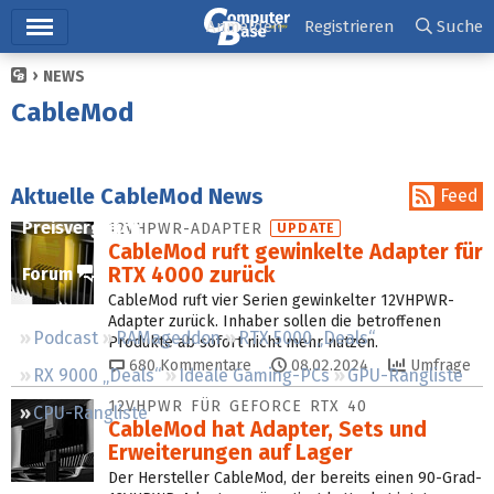
Hauptmenü
Anmelden
Registrieren
Suche
NEWS
Ticker
CableMod
Tests
Downloads
Aktuelle CableMod News
Feed
Preisvergleich
12VHPWR-ADAPTER
UPDATE
CableMod ruft gewinkelte Adapter für
RTX 4000 zurück
Forum
CableMod ruft vier Serien gewinkelter 12VHPWR-
Adapter zurück. Inhaber sollen die betroffenen
Podcast
RAMageddon
RTX 5000 „Deals“
Produkte ab sofort nicht mehr nutzen.
680
Kommentare
08.02.2024
Umfrage
RX 9000 „Deals“
Ideale Gaming-PCs
GPU-Rangliste
12VHPWR FÜR GEFORCE RTX 40
CPU-Rangliste
CableMod hat Adapter, Sets und
Erweiterungen auf Lager
Der Hersteller CableMod, der bereits einen 90-Grad-