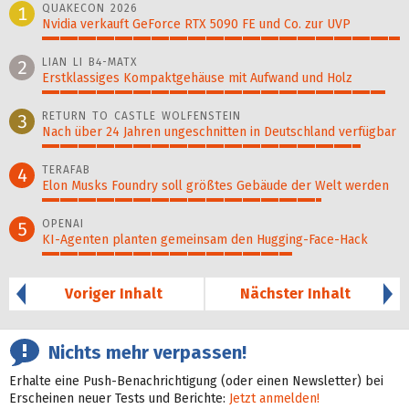
QUAKECON 2026
1
Nvidia verkauft GeForce RTX 5090 FE und Co. zur UVP
100%
LIAN LI B4-MATX
2
Erstklassiges Kompaktgehäuse mit Aufwand und Holz
96%
RETURN TO CASTLE WOLFENSTEIN
3
Nach über 24 Jahren ungeschnitten in Deutschland verfügbar
89%
TERAFAB
4
Elon Musks Foundry soll größ­tes Gebäude der Welt werden
78%
OPENAI
5
KI-Agenten planten gemein­sam den Hugging-Face-Hack
70%
Voriger Inhalt
Nächster Inhalt
Nichts mehr verpassen!
Erhalte eine Push-Benachrichtigung (oder einen Newsletter) bei
Erscheinen neuer Tests und Berichte:
Jetzt anmelden!