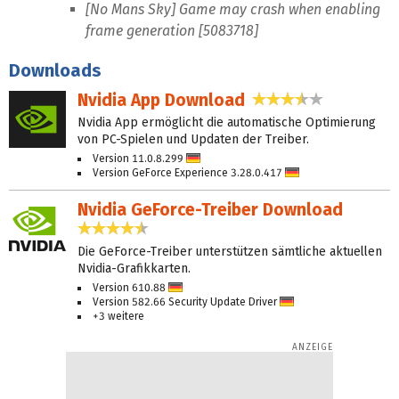
[No Mans Sky] Game may crash when enabling
frame generation [5083718]
Downloads
Nvidia App Download
3,7 Sterne
Nvidia App ermöglicht die automatische Optimierung
von PC-Spielen und Updaten der Treiber.
Version 11.0.8.299
D
Version GeForce Experience 3.28.0.417
eu
D
tsc
eu
h
tsc
Nvidia GeForce-Treiber Download
h
4,3 Sterne
Die GeForce-Treiber unterstützen sämtliche aktuellen
Nvidia-Grafikkarten.
Version 610.88
D
Version 582.66 Security Update Driver
eu
D
+3 weitere
tsc
eu
h
tsc
h