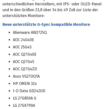
unterschiedlichen Herstellern, mit IPS- oder OLED-Panel
und in den Größen 23,8 über 34 bis 49 Zoll zur Liste der
unterstützten Monitore:
Neue unterstützte G-Sync kompatible Monitore
Alienware AW2725Q
AOC 24G40E
AOC 25G4S
AOC Q27G40E
AOC Q27G4S
AOC Q27G4ZD
Asus VG27UQ1A
HP OMEN 32x
I-O Data GD242UD
LG 27G850A G
LG 27GX790A