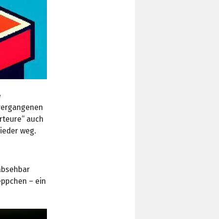
e
 vergangenen
rteure“ auch
ieder weg.
 absehbar
eppchen – ein