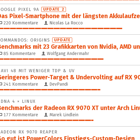
84%
GOOGLE PIXEL 9A
UPDATE 2
Das Pixel-Smartphone mit der längsten Akkulaufze
220
Kommentare
Nicolas La Rocco
74%
COMMANDOS: ORIGINS
UPDATE
Benchmarks mit 23 Grafik­kar­ten von Nvidia, AMD un
85
Kommentare
Wolfgang Andermahr
63%
NAVI 48 MIT WENIGER TDP & UV
Geringeres Power-Target & Undervolting auf RX 9
241
Kommentare
DevPandi
61%
RDNA 4 × LINUX
Benchmarks der Radeon RX 9070 XT unter Arch Lin
177
Kommentare
Marek Lindlein
57%
RADEON RX 9070 REAPER
So gut ist PowerColors Einstiegs-Custom-Design