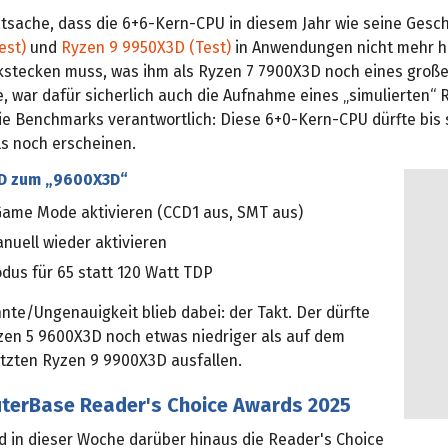
tsache, dass die 6+6-Kern-CPU in diesem Jahr wie seine Gesc
est)
und
Ryzen 9 9950X3D (Test)
in Anwendungen nicht mehr h
kstecken muss, was ihm als Ryzen 7 7900X3D noch eines große
, war dafür sicherlich auch die Aufnahme eines „simulierten“ 
ie Benchmarks verantwortlich: Diese 6+0-Kern-CPU dürfte bis
ls noch erscheinen.
D zum „9600X3D“
Game Mode aktivieren (CCD1 aus, SMT aus)
nuell wieder aktivieren
dus für 65 statt 120 Watt TDP
nte/Ungenauigkeit blieb dabei: der Takt. Der dürfte
zen 5 9600X3D noch etwas niedriger als auf dem
tzten Ryzen 9 9900X3D ausfallen.
terBase Reader's Choice Awards 2025
d in dieser Woche darüber hinaus die Reader's Choice