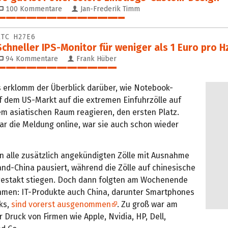
100
Kommentare
Jan-Frederik Timm
47%
KTC H27E6
Schneller IPS-Monitor für weniger als 1 Euro pro H
94
Kommentare
Frank Hüber
44%
 erklomm der Überblick darüber, wie Notebook-
uf dem US-Markt auf die extremen Einfuhrzölle auf
m asiatischen Raum reagieren, den ersten Platz.
r die Meldung online, war sie auch schon wieder
n alle zusätzlich angekündigten Zölle mit Ausnahme
and-China pausiert, während die Zölle auf chinesische
estakt stiegen. Doch dann folgten am Wochenende
men: IT-Produkte auch China, darunter Smartphones
ks,
sind vorerst ausgenommen
. Zu groß war am
 Druck von Firmen wie Apple, Nvidia, HP, Dell,