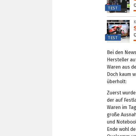
TEST
TEST
Bei den News
Hersteller a
Waren aus de
Doch kaum wa
überholt:
Zuerst wurde
der auf Festl
Waren im Tag
große Ausnah
und Noteboo
Ende wohl der