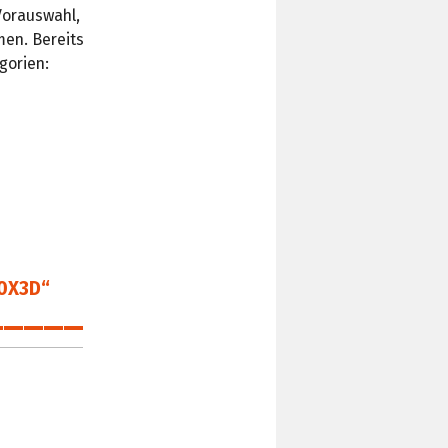
Vorauswahl,
en. Bereits
gorien:
00X3D“