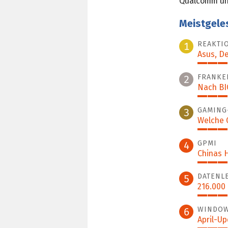
Qualcomm un
Meistgele
REAKTI
1
Asus, De
100%
FRANKE
2
Nach BIO
39%
GAMING
3
Welche 
38%
GPMI
4
Chinas H
35%
DATENL
5
216.000
30%
WINDOW
6
April-U