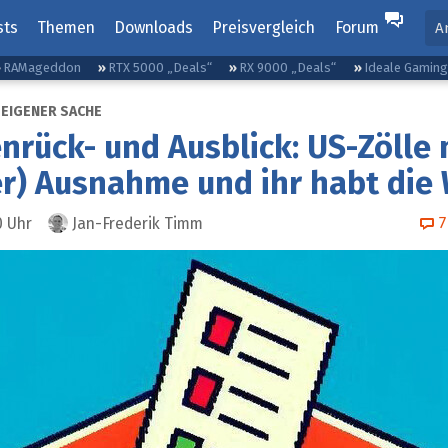
sts
Themen
Downloads
Preisvergleich
Forum
A
RAMageddon
RTX 5000 „Deals“
RX 9000 „Deals“
Ideale Gamin
 EIGENER SACHE
rück- und Ausblick: US-Zölle 
r) Ausnahme und ihr habt die 
7
0
Uhr
Jan-Frederik Timm