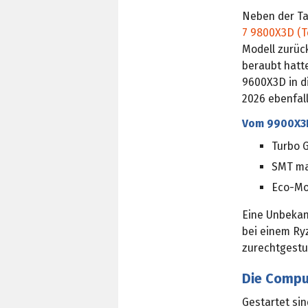
Neben der Ta
7 9800X3D (T
Modell zurüc
beraubt hatte
9600X3D in d
2026 ebenfal
Vom 9900X3
Turbo 
SMT ma
Eco-Mo
Eine Unbekan
bei einem Ry
zurechtgestu
Die Compu
Gestartet sin