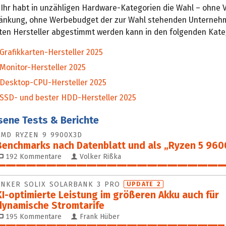
 Ihr habt in unzähligen Hardware-Kategorien die Wahl – ohne 
änkung, ohne Werbebudget der zur Wahl stehenden Unternehm
ten Hersteller abgestimmt werden kann in den folgenden Kate
Grafikkarten-Hersteller 2025
Monitor-Hersteller 2025
 Desktop-CPU-Hersteller 2025
 SSD- und bester HDD-Hersteller 2025
sene Tests & Berichte
AMD RYZEN 9 9900X3D
Benchmarks nach Datenblatt und als „Ryzen 5 96
192
Kommentare
Volker Rißka
100%
ANKER SOLIX SOLARBANK 3 PRO
UPDATE 2
KI-optimierte Leistung im größeren Akku auch für
dynamische Stromtarife
195
Kommentare
Frank Hüber