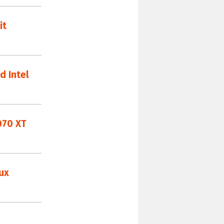
it
d Intel
070 XT
ux