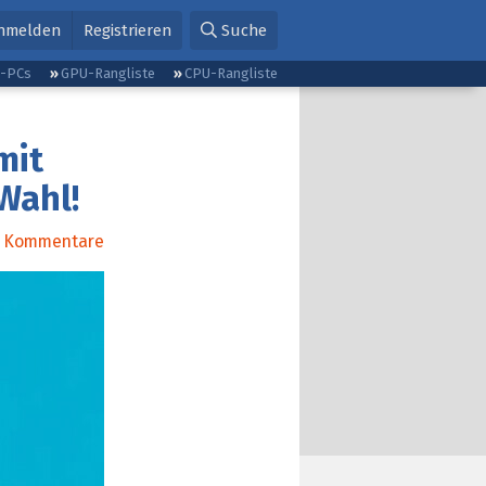
nmelden
Registrieren
Suche
g-PCs
GPU-Rangliste
CPU-Rangliste
mit
Wahl!
Kommentare