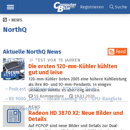
Hauptmenü
Anmelden
Registrieren
Suche
NEWS
Ticker
NorthQ
Tests
Downloads
Aktuelle NorthQ News
Feed
Preisvergleich
IM TEST VOR 15 JAHREN
Die ersten 120-mm-Kühler kühlten
gut und leise
Forum
RETRO
120-mm-Kühler boten 2005 eine höhere Kühlleistung
als ihre 80- und 92-mm-Pendants. In einigen
Podcast
RAMageddon
RTX 5000 „Deals“
Gehäusen konnte es aber eng werden.
55
Kommentare
18.01.2020
RX 9000 „Deals“
Ideale Gaming-PCs
GPU-Rangliste
NEWS
CPU-Rangliste
Radeon HD 3870 X2: Neue Bilder und
Details
Auf PCPOP sind neue Bilder und Details zur Dual-