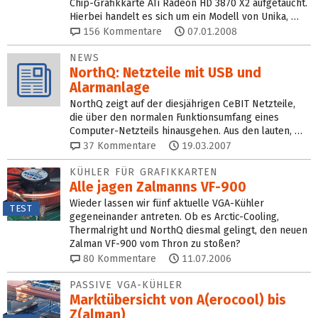
Chip-Grafikkarte ATi Radeon HD 3870 X2 aufgetaucht.
Hierbei handelt es sich um ein Modell von Unika, …
156
Kommentare
07.01.2008
NEWS
NorthQ: Netzteile mit USB und
Alarmanlage
NorthQ zeigt auf der diesjährigen CeBIT Netzteile,
die über den normalen Funktionsumfang eines
Computer-Netzteils hinausgehen. Aus den lauten, …
37
Kommentare
19.03.2007
KÜHLER FÜR GRAFIKKARTEN
Alle jagen Zalmanns VF-900
Wieder lassen wir fünf aktuelle VGA-Kühler
TEST
gegeneinander antreten. Ob es Arctic-Cooling,
Thermalright und NorthQ diesmal gelingt, den neuen
Zalman VF-900 vom Thron zu stoßen?
80
Kommentare
11.07.2006
PASSIVE VGA-KÜHLER
Marktübersicht von A(erocool) bis
Z(alman)