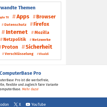
rwandte Themen
Apps
Browser
pple TV
Firefox
Datenschutz
Internet
Mozilla
Netzpolitik
Netzwerke
Sicherheit
Proton
Verschlüsselung
Vivaldi
ComputerBase Pro
terBase Pro ist die werbefreie,
lle, flexible und zugleich faire Variante
ComputerBase.
Mehr dazu!
todon
X
YouTube