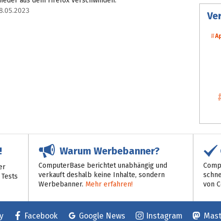
ieder aus dem Firefox verschwinden.
8.05.2023
Ve
A
Warum Werbebanner?
!
ComputerBase berichtet unabhängig und
Compu
er
verkauft deshalb keine Inhalte, sondern
schne
 Tests
Werbebanner.
Mehr erfahren!
von 
y
Facebook
Google News
Instagram
Mas