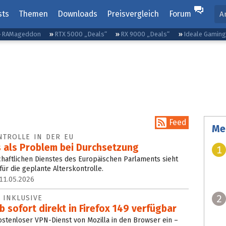
sts
Themen
Downloads
Preisvergleich
Forum
A
RAMageddon
RTX 5000 „Deals“
RX 9000 „Deals“
Ideale Gamin
Feed
Me
NTROLLE IN DER EU
s als Problem bei Durchsetzung
1
haftlichen Dienstes des Europäischen Parlaments sieht
ür die geplante Alterskontrolle.
11.05.2026
2
 INKLUSIVE
 sofort direkt in Firefox 149 verfügbar
kostenloser VPN-Dienst von Mozilla in den Browser ein –