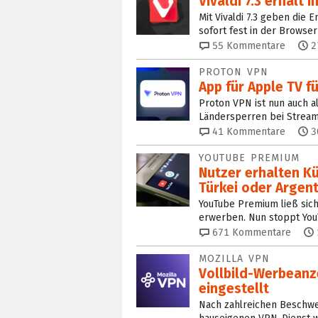
Vivaldi 7.3 erhält
Mit Vivaldi 7.3 geben die
sofort fest in der Browser-
55
Kommentare
2
PROTON VPN
App für Apple TV f
Proton VPN ist nun auch al
Ländersperren bei Stream
41
Kommentare
3
YOUTUBE PREMIUM
Nutzer erhalten K
Türkei oder Argent
YouTube Premium ließ sic
erwerben. Nun stoppt YouT
671
Kommentare
MOZILLA VPN
Vollbild-Werbeanz
eingestellt
Nach zahlreichen Beschwer