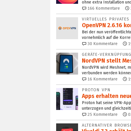
ohne extra Installation u
166
Kommentare
VIRTUELLES PRIVATE
OpenVPN 2.6.16 kon
Bei der nun veröffentlich
vornehmlich auf die Korre
30
Kommentare
1
GERÄTE-VERKNÜPFUN
NordVPN stellt Me
NordVPN wird Meshnet, mi
verbunden werden können,
16
Kommentare
1
PROTON VPN
Apps erhalten neu
Proton hat seine VPN-App
unterzogen und gleichzeit
25
Kommentare
0
ALTERNATIVER BROWS