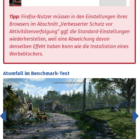
Tipp:
Firefox-Nutzer müssen in den Einstellungen ihres
Browsers im Abschnitt „Verbesserter Schutz vor
Aktivitätenverfolgung“ ggf. die Standard-Einstellungen
wiederherstellen, weil eine Abweichung davon
denselben Effekt haben kann wie die Installation eines
Werbeblockers.
Atomfall im Benchmark-Test
<