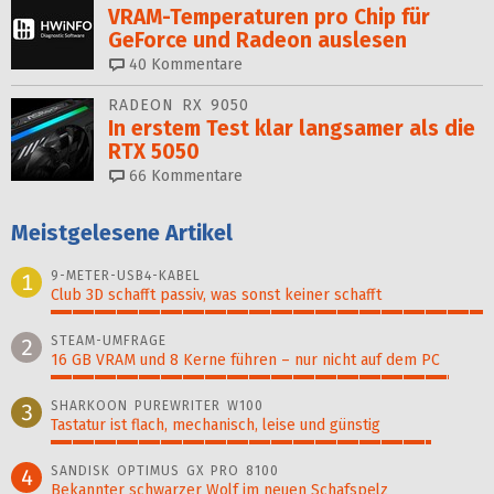
VRAM-Temperaturen pro Chip für
GeForce und Radeon auslesen
40
Kommentare
RADEON RX 9050
In erstem Test klar langsamer als die
RTX 5050
66
Kommentare
Meistgelesene Artikel
9-METER-USB4-KABEL
1
Club 3D schafft passiv, was sonst keiner schafft
100%
STEAM-UMFRAGE
2
16 GB VRAM und 8 Kerne führen – nur nicht auf dem PC
92%
SHARKOON PUREWRITER W100
3
Tastatur ist flach, mechanisch, leise und günstig
88%
SANDISK OPTIMUS GX PRO 8100
4
Bekannter schwarzer Wolf im neuen Schafspelz