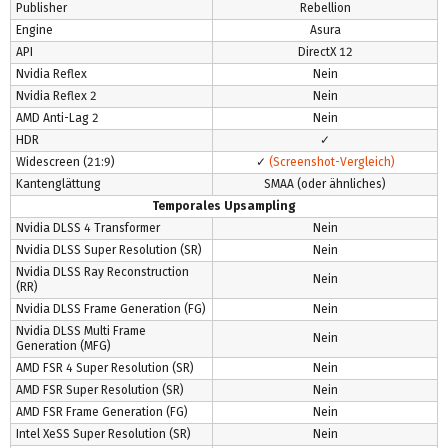
Publisher
Rebellion
Engine
Asura
API
DirectX 12
Nvidia Reflex
Nein
Nvidia Reflex 2
Nein
AMD Anti-Lag 2
Nein
HDR
✓
Widescreen (21:9)
✓
(Screenshot-Vergleich)
Kantenglättung
SMAA (oder ähnliches)
Temporales Upsampling
Nvidia DLSS 4 Transformer
Nein
Nvidia DLSS Super Resolution (SR)
Nein
Nvidia DLSS Ray Reconstruction
Nein
(RR)
Nvidia DLSS Frame Generation (FG)
Nein
Nvidia DLSS Multi Frame
Nein
Generation (MFG)
AMD FSR 4 Super Resolution (SR)
Nein
AMD FSR Super Resolution (SR)
Nein
AMD FSR Frame Generation (FG)
Nein
Intel XeSS Super Resolution (SR)
Nein