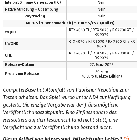
Intel XeSS Frame Generation (FG)
Nein
Native Auflösung + Upsampling
Nein
Raytracing
Nein
60 FPS im Benchmark ab (mit DLSS/FSR Quality)
RTX 4060 Ti / RTX 5070 / RX 7700 XT /
WQHD
RX 9070
RTX 4070 / RTX 5070 / RX 7800 XT / RX
UWQHD
9070
RTX 4070 Ti / RTX 5070 / RX 7900 XT /
UHD
RX 9070
Release-Datum
27. März 2025
50 Euro
Preis zum Release
70 Euro (Deluxe Edition)
ComputerBase hat Atomfall von Publisher Rebellion zum
Testen erhalten. Das Spiel wurde unter NDA zur Verfügung
gestellt. Die einzige Vorgabe war der frühstmögliche
Veröffentlichungszeitpunkt. Eine Einflussnahme des
Herstellers auf den Testbericht fand nicht statt, eine
Verpflichtung zur Veröffentlichung bestand nicht.
Dieser Artikel war interessant, hilfreich oder beides?
Die