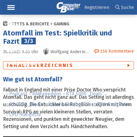
Hauptmenü
Anmelden
Registrieren
Suche
TESTS & BERICHTE
GAMING
Ticker
Atomfall im Test: Spielkritik und
Tests
Fazit
3/3
Downloads
156
Kommentare
28.3.2025 9:00
Uhr
Wolfgang Andermahr
Preisvergleich
INHALTSVERZEICHNIS
Forum
Wie gut ist Atomfall?
Fallout in England mit einer Prise Doctor Who verspricht
Podcast
RAMageddon
RTX 5000 „Deals“
Atomfall. Das geht nicht ganz auf. Das Setting ist allerdings
RX 9000 „Deals“
Ideale Gaming-PCs
GPU-Rangliste
unschuldig. Die Entwickler bei Rebellion stolpern mit ihrem
Survival-RPG an vielen kleineren Stellen, verraten
CPU-Rangliste
Rezensionen, und punkten mit geweckter Neugier, dem
Setting und dem Verzicht aufs Händchenhalten.