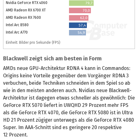
Nvidia GeForce RTX 4060
79,7
AMD Radeon RX 6700 XT
70,0
AMD Radeon RX 7600
62,0
Intel Arc B580
57,4
Intel Arc A770
54,9
Einheit: Bilder pro Sekunde (FPS)
Blackwell zeigt sich am besten in Form
AMDs neue GPU-Architektur RDNA 4 kann in Commandos:
Origins keine Vorteile gegenüber dem Vorgänger RDNA 3
verbuchen, beide Techniken schneiden in dem Spiel so ab
wie in den meisten anderen auch. Nvidias neue Blackwell-
Architektur ist dagegen etwas schneller als gewöhnlich: Die
GeForce RTX 5070 liefert in UWQHD 29 Prozent mehr FPS
als die GeForce RTX 4070, die GeForce RTX 5080 ist in Ultra
HD 21 Prozent zügiger unterwegs als die GeForce RTX 4080
Super. Im AAA-Schnitt sind es geringere 20 respektive
12 Prozent.