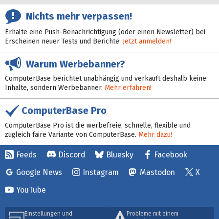
Nichts mehr verpassen!
Erhalte eine Push-Benachrichtigung (oder einen Newsletter) bei
Erscheinen neuer Tests und Berichte:
Jetzt anmelden!
Warum Werbebanner?
ComputerBase berichtet unabhängig und verkauft deshalb keine
Inhalte, sondern Werbebanner.
Mehr erfahren!
ComputerBase Pro
ComputerBase Pro ist die werbefreie, schnelle, flexible und
zugleich faire Variante von ComputerBase.
Mehr dazu!
Feeds
Discord
Bluesky
Facebook
Google News
Instagram
Mastodon
X
YouTube
Einstellungen und
Probleme mit einem