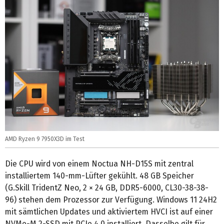
AMD Ryzen 9 7950X3D im Test
Die CPU wird von einem Noctua NH-D15S mit zentral
installiertem 140-mm-Lüfter gekühlt. 48 GB Speicher
(G.Skill TridentZ Neo, 2 × 24 GB, DDR5-6000, CL30-38-38-
96) stehen dem Prozessor zur Verfügung. Windows 11 24H2
mit sämtlichen Updates und aktiviertem HVCI ist auf einer
NVMe-M.2-SSD mit PCIe 4.0 installiert. Dasselbe gilt für