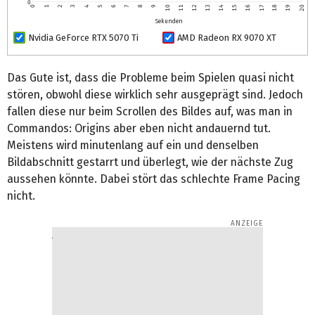
0
0
1
2
3
4
5
6
7
8
9
10
11
12
13
14
15
16
17
18
19
20
Sekunden
Nvidia GeForce RTX 5070 Ti
AMD Radeon RX 9070 XT
Das Gute ist, dass die Probleme beim Spielen quasi nicht
stören, obwohl diese wirklich sehr ausgeprägt sind. Jedoch
fallen diese nur beim Scrollen des Bildes auf, was man in
Commandos: Origins aber eben nicht andauernd tut.
Meistens wird minutenlang auf ein und denselben
Bildabschnitt gestarrt und überlegt, wie der nächste Zug
aussehen könnte. Dabei stört das schlechte Frame Pacing
nicht.