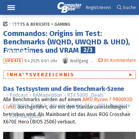
Hauptmenü
Anmelden
Registrieren
Suche
TESTS & BERICHTE
GAMING
Ticker
Commandos: Origins im Test:
Tests
Benchmarks (WQHD, UWQHD & UHD),
Frametimes und VRAM
2/3
Downloads
85
Kommentare
9.4.2025 0:01
Uhr
Wolfgang Andermahr
(+1)
UPDATE
Preisvergleich
INHALTSVERZEICHNIS
Forum
Das Testsystem und die Benchmark-Szene
Podcast
RAMageddon
RTX 5000 „Deals“
Alle Benchmarks werden auf einem
AMD Ryzen 7 9800X3D
RX 9000 „Deals“
Ideale Gaming-PCs
GPU-Rangliste
(Test)
durchgeführt, der mit den Standardeinstellungen
betrieben wird. Als Mainboard ist das Asus ROG Crosshair
CPU-Rangliste
X670E Hero (BIOS 2506) verbaut.