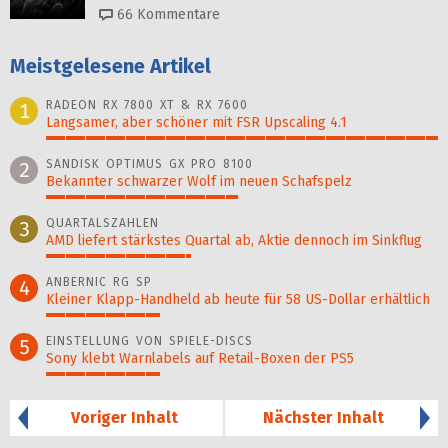
66
Kommentare
Meistgelesene Artikel
RADEON RX 7800 XT & RX 7600
1
Langsamer, aber schöner mit FSR Upscaling 4.1
100%
SANDISK OPTIMUS GX PRO 8100
2
Bekannter schwarzer Wolf im neuen Schafspelz
49%
QUARTALSZAHLEN
3
AMD liefert stärkstes Quartal ab, Aktie dennoch im Sinkflug
37%
ANBERNIC RG SP
4
Kleiner Klapp-Hand­held ab heute für 58 US-Dollar er­hält­lich
29%
EINSTELLUNG VON SPIELE-DISCS
5
Sony klebt Warnlabels auf Retail-Boxen der PS5
29%
Voriger Inhalt
Nächster Inhalt