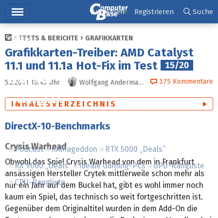
Hauptmenü
Anmelden
Registrieren
Suche
TESTS & BERICHTE
GRAFIKKARTEN
Ticker
Grafikkarten-Treiber: AMD Catalyst
Tests
11.1 und 11.1a Hot-Fix im Test
15/20
Downloads
175
Kommentare
5.2.2011 16:43
Uhr
Wolfgang Andermahr
Preisvergleich
INHALTSVERZEICHNIS
Forum
DirectX-10-Benchmarks
Crysis Warhead
Podcast
RAMageddon
RTX 5000 „Deals“
Obwohl das Spiel Crysis Warhead von dem in Frankfurt
RX 9000 „Deals“
Ideale Gaming-PCs
GPU-Rangliste
ansässigen Hersteller Crytek mittlerweile schon mehr als
CPU-Rangliste
nur ein Jahr auf dem Buckel hat, gibt es wohl immer noch
kaum ein Spiel, das technisch so weit fortgeschritten ist.
Gegenüber dem Originaltitel wurden in dem Add-On die