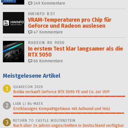
149
Kommentare
HWINFO 8.51
VRAM-Temperaturen pro Chip für
GeForce und Radeon auslesen
47
Kommentare
RADEON RX 9050
In erstem Test klar langsamer als die
RTX 5050
66
Kommentare
Meistgelesene Artikel
QUAKECON 2026
1
Nvidia verkauft GeForce RTX 5090 FE und Co. zur UVP
100%
LIAN LI B4-MATX
2
Erstklassiges Kompaktgehäuse mit Aufwand und Holz
99%
RETURN TO CASTLE WOLFENSTEIN
3
Nach über 24 Jahren ungeschnitten in Deutschland verfügbar