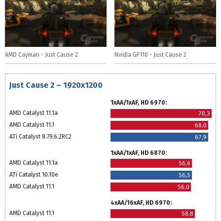
AMD Cayman - Just Cause 2
Nvidia GF110 - Just Cause 2
Just Cause 2 – 1920x1200
1xAA/1xAF, HD 6970:
AMD Catalyst 11.1a
70,3
AMD Catalyst 11.1
68,0
ATi Catalyst 8.79.6.2RC2
67,9
1xAA/1xAF, HD 6870:
AMD Catalyst 11.1a
56,6
ATi Catalyst 10.10e
56,5
AMD Catalyst 11.1
56,0
4xAA/16xAF, HD 6970:
AMD Catalyst 11.1
58,8