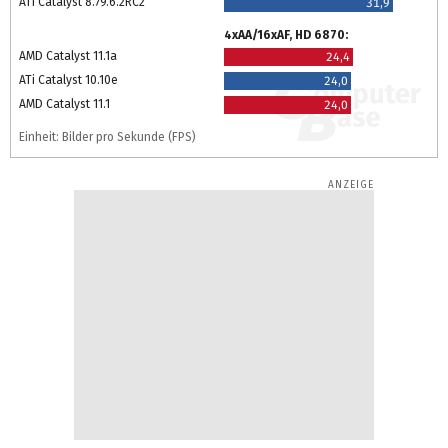
ATi Catalyst 8.79.6.2RC2
31,9
4xAA/16xAF, HD 6870:
AMD Catalyst 11.1a
24,4
ATi Catalyst 10.10e
24,0
AMD Catalyst 11.1
24,0
Einheit: Bilder pro Sekunde (FPS)