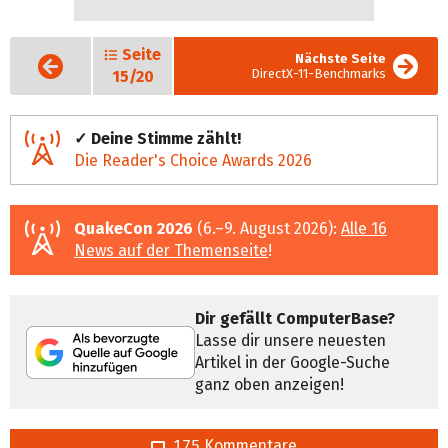
Seite
Vorige
Nächste Seite
Seite
DirectX-11-Benchmarks
15/20
✓ Deine Stimme zählt!
Die Reader's Choice Awards 2026
QuakeCon 2026
(6.–9. August 2026):
Alle 16
News auf der Themenseite
!
Dir gefällt ComputerBase?
Lasse dir unsere neuesten
Artikel in der Google-Suche
ganz oben anzeigen!
175 Kommentare