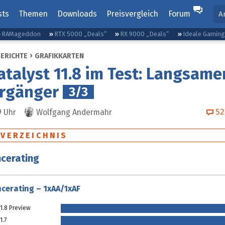
sts
Themen
Downloads
Preisvergleich
Forum
A
RAMageddon
RTX 5000 „Deals“
RX 9000 „Deals“
Ideale Gamin
BERICHTE
GRAFIKKARTEN
talyst 11.8 im Test: Langsamer
orgänger
3/3
52
9
Uhr
Wolfgang Andermahr
SVERZEICHNIS
cerating
cerating – 1xAA/1xAF
1.8 Preview
1.7