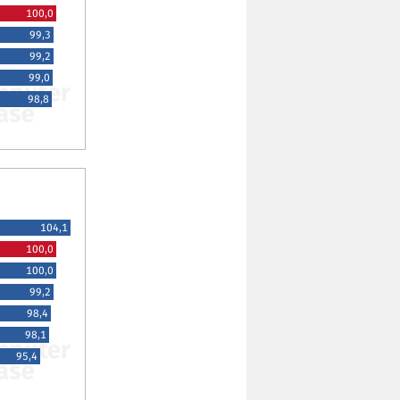
100,0
99,3
99,2
99,0
98,8
104,1
100,0
100,0
99,2
98,4
98,1
95,4