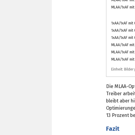
MLAA/1xAF mit 
1xAA/1xAF mit C
1xAA/1xAF mit 
1xAA/1xAF mit
MLAA/1xAF mit 
MLAA/1xAF mit
MLAA/1xAF mit 
Einheit: Bilde
Die MLAA-Opt
Treiber arbe
bleibt aber h
Optimierunge
13 Prozent b
Fazit