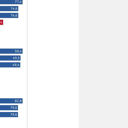
77,4
74,6
74,6
,4
50,4
49,5
49,4
82,8
79,6
79,6