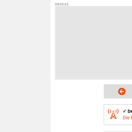
Vorige Seite
✓ De
Die 