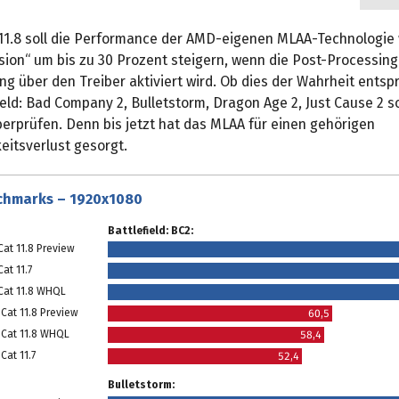
 11.8 soll die Performance der AMD-eigenen MLAA-Technologie 
sion“ um bis zu 30 Prozent steigern, wenn die Post-Processing
g über den Treiber aktiviert wird. Ob dies der Wahrheit entspr
field: Bad Company 2, Bulletstorm, Dragon Age 2, Just Cause 2 s
berprüfen. Denn bis jetzt hat das MLAA für einen gehörigen
eitsverlust gesorgt.
chmarks – 1920x1080
Battlefield: BC2:
Cat 11.8 Preview
at 11.7
 Cat 11.8 WHQL
Cat 11.8 Preview
60,5
 Cat 11.8 WHQL
58,4
Cat 11.7
52,4
Bulletstorm: