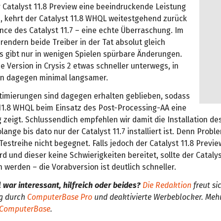
Catalyst 11.8 Preview eine beeindruckende Leistung
e, kehrt der Catalyst 11.8 WHQL weitestgehend zurück
nce des Catalyst 11.7 – eine echte Überraschung. Im
rendern beide Treiber in der Tat absolut gleich
s gibt nur in wenigen Spielen spürbare Änderungen.
ue Version in Crysis 2 etwas schneller unterwegs, in
ln dagegen minimal langsamer.
imierungen sind dagegen erhalten geblieben, sodass
 11.8 WHQL beim Einsatz des Post-Processing-AA eine
 zeigt. Schlussendlich empfehlen wir damit die Installation de
lange bis dato nur der Catalyst 11.7 installiert ist. Denn Probl
estreihe nicht begegnet. Falls jedoch der Catalyst 11.8 Previe
d und dieser keine Schwierigkeiten bereitet, sollte der Cataly
werden – die Vorabversion ist deutlich schneller.
l war interessant, hilfreich oder beides?
Die Redaktion
freut si
g durch
ComputerBase Pro
und deaktivierte Werbeblocker. Me
 ComputerBase
.