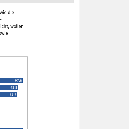
wie die
-
icht, wollen
owie
97,6
93,8
92,9