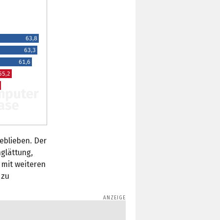
63,8
63,3
61,6
55,2
eblieben. Der
glättung,
h mit weiteren
 zu