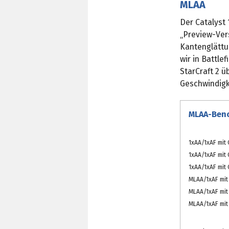
MLAA
Der Catalyst
„Preview-Ver
Kantenglättun
wir in Battle
StarCraft 2 ü
Geschwindigk
MLAA-Ben
1xAA/1xAF mit 
1xAA/1xAF mit C
1xAA/1xAF mit
MLAA/1xAF mit 
MLAA/1xAF mit
MLAA/1xAF mit 