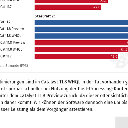
52,2
Cat 11.7
47,6
StarCraft 2:
at 11.7
Cat 11.8 Preview
 Cat 11.8 WHQL
Cat 11.8 Preview
 Cat 11.8 WHQL
51,7
Cat 11.7
46,0
r pro Sekunde (FPS)
imierungen sind im Catalyst 11.8 WHQL in der Tat vorhanden g
itet spürbar schneller bei Nutzung der Post-Processing-Kanten
inter dem Catalyst 11.8 Preview zurück, da dieser offensichtlic
n daher kommt. Wir können der Software dennoch eine um bis
esser Leistung als dem Vorgänger attestieren.