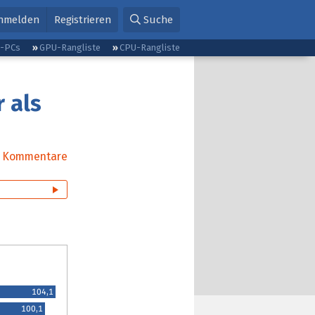
nmelden
Registrieren
Suche
g-PCs
GPU-Rangliste
CPU-Rangliste
 als
Kommentare
104,1
100,1