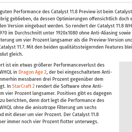
 guten Performance des Catalyst 11.8 Preview ist beim Catalys
brig geblieben, da dessen Optimierungen offensichtlich doch e
len Version eingebaut werden. So rendert der Catalyst 11.8 WH
70 im Durchschnitt unter 1920x1080 ohne Anti-Aliasing sowie 
lterung um vier Prozent langsamer als die Preview-Version und 
atalyst 11.7. Mit den beiden qualitätssteigernden Features blei
olut gleich.
t ist ein etwas größerer Performanceverlust des
8 WHQL in
Dragon Age 2
, der bei eingeschaltetem Anti-
 immerhin messbaren drei Prozent gegenüber dem
gt. In
StarCraft 2
rendert die Software ohne Anti-
um vier Prozent langsamer. Positives gibt es dagegen
zu berichten, denn dort legt die Performance des
8 WHQL ohne die anisotrope Filterung um sechs
d mit dieser um vier Prozent. Der Catalyst 11.8
ber immer noch vier Prozent flotter unterwegs.