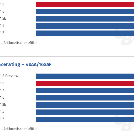
1.8
1.6
1.5b
1.4
1.2
t, Arithmetisches Mittel
cerating – 4xAA/16xAF
1.8 Preview
1.8
1.7
1.6
1.5b
1.4
1.2
t, Arithmetisches Mittel