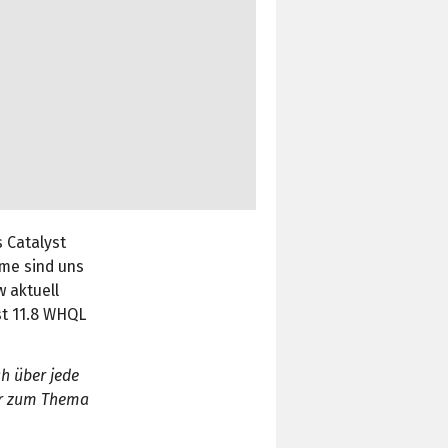
s Catalyst
eme sind uns
w aktuell
st 11.8 WHQL
ch über jede
hr zum Thema