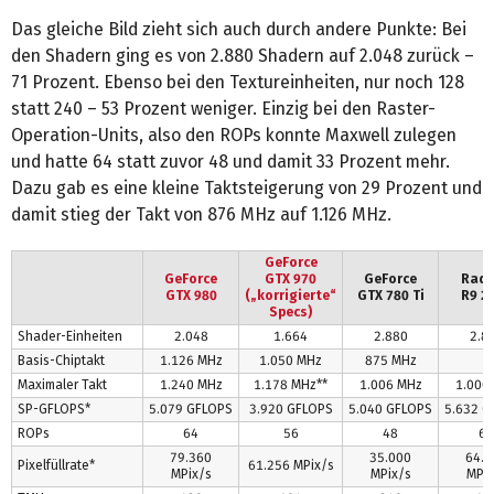
Das gleiche Bild zieht sich auch durch andere Punkte: Bei
den Shadern ging es von 2.880 Shadern auf 2.048 zurück –
71 Prozent. Ebenso bei den Textureinheiten, nur noch 128
statt 240 – 53 Prozent weniger. Einzig bei den Raster-
Operation-Units, also den ROPs konnte Maxwell zulegen
und hatte 64 statt zuvor 48 und damit 33 Prozent mehr.
Dazu gab es eine kleine Taktsteigerung von 29 Prozent und
damit stieg der Takt von 876 MHz auf 1.126 MHz.
GeForce
GeForce
GTX 970
GeForce
Rad
GTX 980
(„korrigierte“
GTX 780 Ti
R9 2
Specs)
Shader-Einheiten
2.048
1.664
2.880
2.8
Basis-Chiptakt
1.126 MHz
1.050 MHz
875 MHz
-
Maximaler Takt
1.240 MHz
1.178 MHz**
1.006 MHz
1.000
SP-GFLOPS*
5.079 GFLOPS
3.920 GFLOPS
5.040 GFLOPS
5.632 G
ROPs
64
56
48
64
79.360
35.000
64.0
Pixelfüllrate*
61.256 MPix/s
MPix/s
MPix/s
MPix