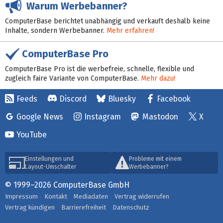
Warum Werbebanner?
ComputerBase berichtet unabhängig und verkauft deshalb keine
Inhalte, sondern Werbebanner.
Mehr erfahren!
ComputerBase Pro
ComputerBase Pro ist die werbefreie, schnelle, flexible und
zugleich faire Variante von ComputerBase.
Mehr dazu!
Feeds
Discord
Bluesky
Facebook
Google News
Instagram
Mastodon
X
YouTube
Einstellungen und
Probleme mit einem
Layout-Umschalter
Werbebanner?
© 1999–2026 ComputerBase GmbH
Impressum
Kontakt
Mediadaten
Vertrag widerrufen
Vertrag kündigen
Barrierefreiheit
Datenschutz