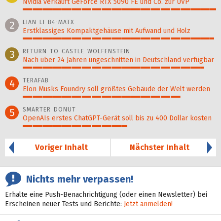
Nvidia verkauft GeForce RTX 5090 FE und Co. zur UVP
100%
LIAN LI B4-MATX
2
Erstklassiges Kompaktgehäuse mit Aufwand und Holz
99%
RETURN TO CASTLE WOLFENSTEIN
3
Nach über 24 Jahren ungeschnitten in Deutschland verfügbar
94%
TERAFAB
4
Elon Musks Foundry soll größ­tes Gebäude der Welt werden
82%
SMARTER DONUT
5
OpenAIs erstes ChatGPT-Gerät soll bis zu 400 Dollar kosten
54%
Voriger Inhalt
Nächster Inhalt
Nichts mehr verpassen!
Erhalte eine Push-Benachrichtigung (oder einen Newsletter) bei
Erscheinen neuer Tests und Berichte:
Jetzt anmelden!