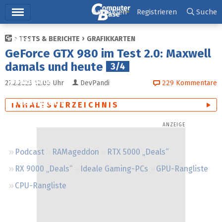
Hauptmenü
Anmelden
Registrieren
Suche
TESTS & BERICHTE
GRAFIKKARTEN
Ticker
GeForce GTX 980 im Test 2.0: Maxwell
Tests
damals und heute
3/4
Downloads
27.2.2025 12:00
Uhr
DevPandi
229
Kommentare
Preisvergleich
INHALTSVERZEICHNIS
Forum
Podcast
RAMageddon
RTX 5000 „Deals“
RX 9000 „Deals“
Ideale Gaming-PCs
GPU-Rangliste
CPU-Rangliste