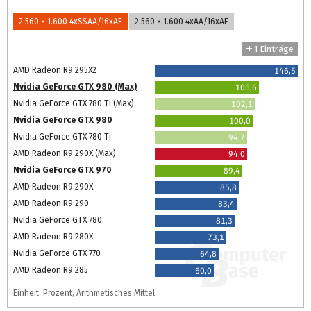
2.560 × 1.600 4xSSAA/16xAF
2.560 × 1.600 4xAA/16xAF
1 Einträge
AMD Radeon R9 295X2
146,5
Nvidia GeForce GTX 980 (Max)
106,6
Nvidia GeForce GTX 780 Ti (Max)
102,1
Nvidia GeForce GTX 980
100,0
Nvidia GeForce GTX 780 Ti
94,7
AMD Radeon R9 290X (Max)
94,0
Nvidia GeForce GTX 970
89,4
AMD Radeon R9 290X
85,8
AMD Radeon R9 290
83,4
Nvidia GeForce GTX 780
81,3
AMD Radeon R9 280X
73,1
Nvidia GeForce GTX 770
64,8
AMD Radeon R9 285
60,0
Einheit: Prozent, Arithmetisches Mittel