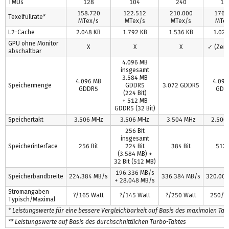
TMUs
128
104
240
17
158.720
122.512
210.000
176.
Texelfüllrate*
MTex/s
MTex/s
MTex/s
MTex
L2-Cache
2.048 KB
1.792 KB
1.536 KB
1.024
GPU ohne Monitor
X
X
X
✓ (Zero
abschaltbar
4.096 MB
insgesamt
3.584 MB
4.096 MB
4.096
Speichermenge
GDDR5
3.072 GDDR5
GDDR5
GDD
(224 Bit)
+ 512 MB
GDDR5 (32 Bit)
Speichertakt
3.506 MHz
3.506 MHz
3.504 MHz
2.500
256 Bit
insgesamt
Speicherinterface
256 Bit
224 Bit
384 Bit
512 
(3.584 MB) +
32 Bit (512 MB)
196.336 MB/s
Speicherbandbreite
224.384 MB/s
336.384 MB/s
320.000
+ 28.048 MB/s
Stromangaben
?/165 Watt
?/145 Watt
?/250 Watt
250/? 
Typisch/Maximal
* Leistungswerte für eine bessere Vergleichbarkeit auf Basis des maximalen Tak
** Leistungswerte auf Basis des durchschnittlichen Turbo-Taktes