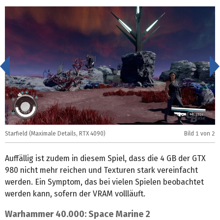
<
Starfield (Maximale Details, RTX 4090)
Bild
1
von 2
S
Auffällig ist zudem in diesem Spiel, dass die 4 GB der GTX
980 nicht mehr reichen und Texturen stark vereinfacht
werden. Ein Symptom, das bei vielen Spielen beobachtet
werden kann, sofern der VRAM vollläuft.
Warhammer 40.000: Space Marine 2