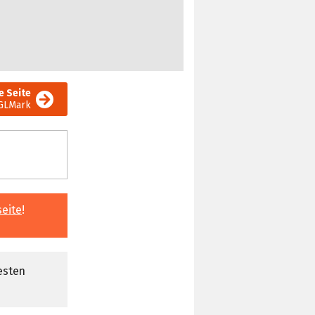
e Seite
 GLMark
seite
!
esten