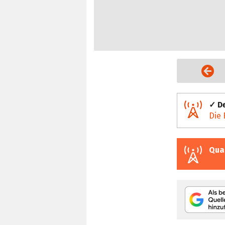
Vorige Seite
✓ De
Die 
Qua