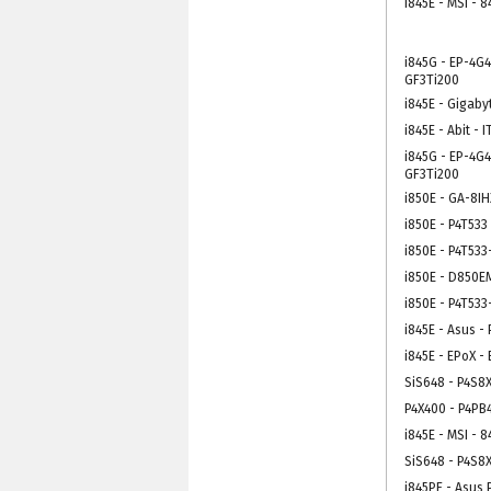
i845E - MSI - 
i845G - EP-4G
GF3Ti200
i845E - Gigaby
i845E - Abit - I
i845G - EP-4G
GF3Ti200
i850E - GA-8IH
i850E - P4T533
i850E - P4T533
i850E - D850E
i850E - P4T533
i845E - Asus -
i845E - EPoX -
SiS648 - P4S8
P4X400 - P4PB
i845E - MSI - 
SiS648 - P4S8
i845PE - Asus 