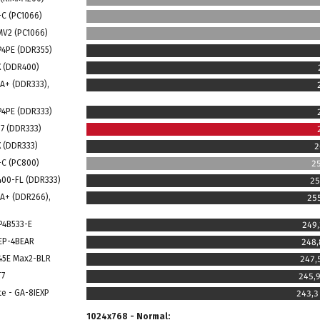
-C (PC1066)
MV2 (PC1066)
P4PE (DDR355)
X (DDR400)
4A+ (DDR333),
P4PE (DDR333)
G7 (DDR333)
X (DDR333)
2
-C (PC800)
2
400-FL (DDR333)
25
4A+ (DDR266),
25
 P4B533-E
249,
 EP-4BEAR
248,
845E Max2-BLR
247,
T7
245,
te - GA-8IEXP
243,3
1024x768 - Normal: