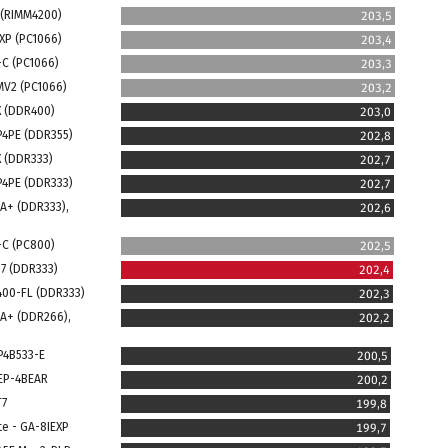
 (RIMM4200)
203,5
XP (PC1066)
203,4
-C (PC1066)
203,3
MV2 (PC1066)
203,2
X (DDR400)
203,0
P4PE (DDR355)
202,8
X (DDR333)
202,7
P4PE (DDR333)
202,7
4A+ (DDR333),
202,6
-C (PC800)
202,5
G7 (DDR333)
202,4
400-FL (DDR333)
202,3
4A+ (DDR266),
202,2
 P4B533-E
200,5
 EP-4BEAR
200,2
T7
199,8
te - GA-8IEXP
199,7