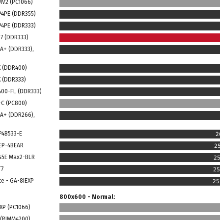
MV2 (PC1066)
P4PE (DDR355)
P4PE (DDR333)
G7 (DDR333)
4A+ (DDR333),
X (DDR400)
X (DDR333)
400-FL (DDR333)
-C (PC800)
4A+ (DDR266),
 P4B533-E
2
 EP-4BEAR
2
845E Max2-BLR
25
T7
25
te - GA-8IEXP
25
800x600 - Normal:
XP (PC1066)
 (RIMM4200)