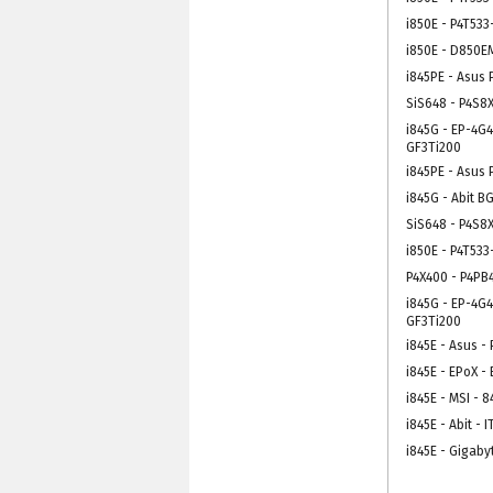
i850E - P4T533
i850E - D850E
i845PE - Asus 
SiS648 - P4S8
i845G - EP-4G
GF3Ti200
i845PE - Asus 
i845G - Abit B
SiS648 - P4S8
i850E - P4T533
P4X400 - P4PB
i845G - EP-4G
GF3Ti200
i845E - Asus -
i845E - EPoX -
i845E - MSI - 
i845E - Abit - I
i845E - Gigaby