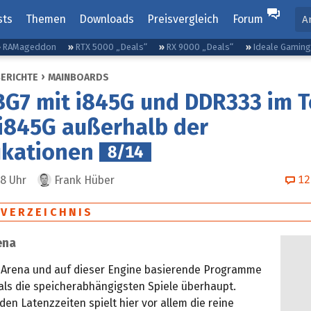
sts
Themen
Downloads
Preisvergleich
Forum
A
RAMageddon
RTX 5000 „Deals“
RX 9000 „Deals“
Ideale Gamin
BERICHTE
MAINBOARDS
BG7 mit i845G und DDR333 im T
 i845G außerhalb der
ikationen
8/14
12
38
Uhr
Frank Hüber
SVERZEICHNIS
ena
Arena und auf dieser Engine basierende Programme
als die speicherabhängigsten Spiele überhaupt.
en Latenzzeiten spielt hier vor allem die reine