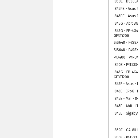
i850E - D850E
i845PE - Asus 
i845PE - Asus 
i845G - Abit B
i845G - EP-4G
GF3Ti200
SiS648 - P4S8
SiS648 - P4S8
P4X400 - P4PB
i850E - P4T533
i845G - EP-4G
GF3Ti200
i845E - Asus -
i845E - EPoX -
i845E - MSI - 
i845E - Abit - I
i845E - Gigaby
i850E - GA-8IH
i850E - P4T533