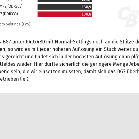
P4PE (DDR355)
130,9
G7 (DDR333)
130,8
r pro Sekunde (FPS)
s BG7 unter 640x480 mit Normal-Settings noch an die SPitze 
en, so wird es mit jeder höheren Auflösung ein Stück weiter du
s gereicht und findet sich in der höchsten Auflösung dann plö
feldes wieder. Hier dürfte sicherlich die geringere Menge Arb
end sein, die wir einsetzen mussten, damit sich das BG7 überh
trieben ließ.