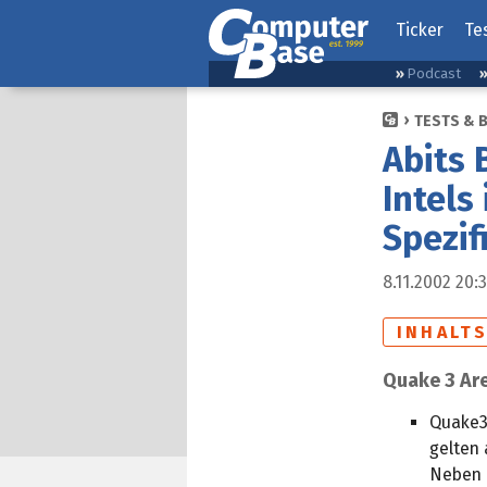
Ticker
Te
Podcast
TESTS & 
Abits 
Intels
Spezif
8.11.2002 20:
INHALT
Quake 3 Ar
Quake3
gelten 
Neben d