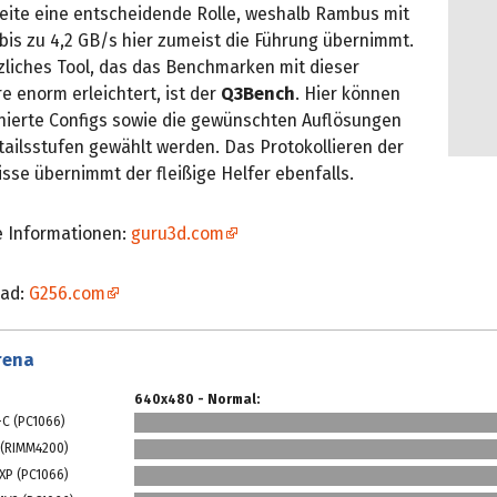
eite eine entscheidende Rolle, weshalb Rambus mit
bis zu 4,2 GB/s hier zumeist die Führung übernimmt.
zliches Tool, das das Benchmarken mit dieser
e enorm erleichtert, ist der
Q3Bench
. Hier können
inierte Configs sowie die gewünschten Auflösungen
ailsstufen gewählt werden. Das Protokollieren der
sse übernimmt der fleißige Helfer ebenfalls.
e Informationen:
guru3d.com
ad:
G256.com
rena
640x480 - Normal:
-C (PC1066)
 (RIMM4200)
XP (PC1066)