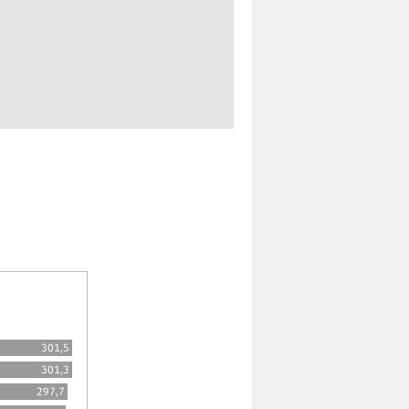
301,5
301,3
297,7