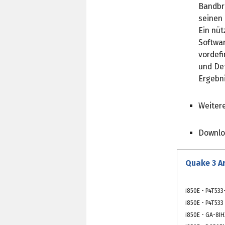
Bandbr
seinen 
Ein nüt
Softwar
vordef
und Det
Ergebni
Weiter
Downlo
Quake 3 A
i850E - P4T533
i850E - P4T533
i850E - GA-8IH