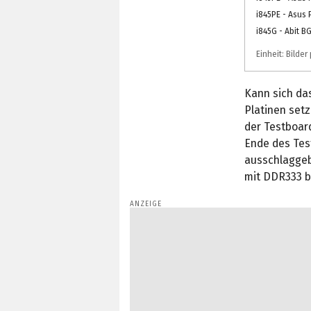
i845PE - Asus 
i845G - Abit B
Einheit: Bilde
Kann sich da
Platinen setz
der Testboard
Ende des Test
ausschlaggeb
mit DDR333 be