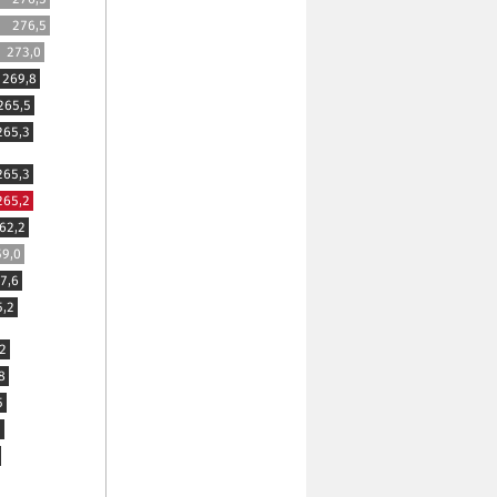
276,5
273,0
269,8
265,5
265,3
265,3
265,2
62,2
59,0
7,6
5,2
2
8
5
9