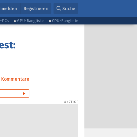
nmelden
Registrieren
Suche
g-PCs
GPU-Rangliste
CPU-Rangliste
est:
Kommentare