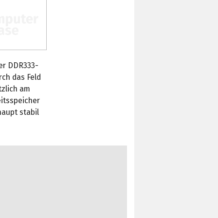
der DDR333-
rch das Feld
tzlich am
eitsspeicher
aupt stabil