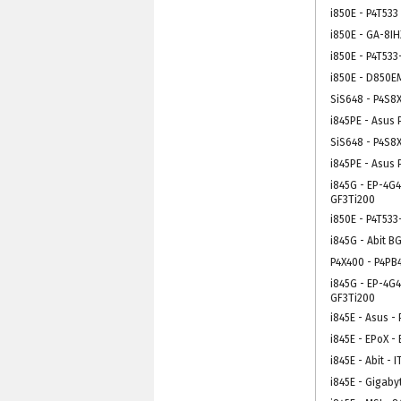
i850E - P4T533
i850E - GA-8IH
i850E - P4T533
i850E - D850E
SiS648 - P4S8
i845PE - Asus 
SiS648 - P4S8
i845PE - Asus 
i845G - EP-4G
GF3Ti200
i850E - P4T533
i845G - Abit B
P4X400 - P4PB
i845G - EP-4G
GF3Ti200
i845E - Asus -
i845E - EPoX -
i845E - Abit - I
i845E - Gigaby