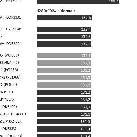
845E Max2-BLR
199,7
1280x1024 - Normal:
4A+ (DDR333),
132,6
te - GA-8IEXP
132,4
T7
132,3
4A+ (DDR266),
132,3
XP (PC1066)
132,1
 (RIMM4200)
131,3
-C (PC1066)
131,3
MV2 (PC1066)
131,3
-C (PC800)
131,2
 P4B533-E
131,2
 EP-4BEAR
131,2
X (DDR400)
131,1
400-FL (DDR333)
131,1
845E Max2-BLR
131,0
X (DDR333)
131,0
P4PE (DDR333)
130,9