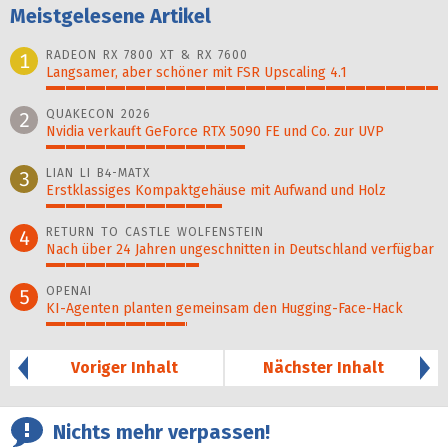
Meistgelesene Artikel
RADEON RX 7800 XT & RX 7600
1
Langsamer, aber schöner mit FSR Upscaling 4.1
100%
QUAKECON 2026
2
Nvidia verkauft GeForce RTX 5090 FE und Co. zur UVP
51%
LIAN LI B4-MATX
3
Erstklassiges Kompaktgehäuse mit Aufwand und Holz
45%
RETURN TO CASTLE WOLFENSTEIN
4
Nach über 24 Jahren ungeschnitten in Deutschland verfügbar
39%
OPENAI
5
KI-Agenten planten gemein­sam den Hugging-Face-Hack
36%
Voriger Inhalt
Nächster Inhalt
Nichts mehr verpassen!