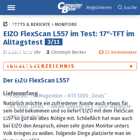
Hauptmenü
Anmelden
Registrieren
Suche
TESTS & BERICHTE
MONITORE
Ticker
EIZO FlexScan L557 im Test: 17"-TFT im
Tests
Alltagstest
3/11
Downloads
21.8.2003 13:43
Uhr
Christoph Becker
12
Kommentare
Preisvergleich
INHALTSVERZEICHNIS
Forum
Der EIZO FlexScan L557
Lieferumfang
Podcast
RAMageddon
RTX 5000 „Deals“
Natürlich möchte ein zufriedener Kunde auch etwas für
RX 9000 „Deals“
Ideale Gaming-PCs
GPU-Rangliste
sein Geld bekommen und so liefert EIZO mit dem FlexScan
CPU-Rangliste
L557 so gut wie alles Nötige mit. Schließlich hat man auch
bei EIZO den Anspruch, einen sehr guten Monitor unters
Volk bringen zu wollen. Folgende Dinge platzierte man im