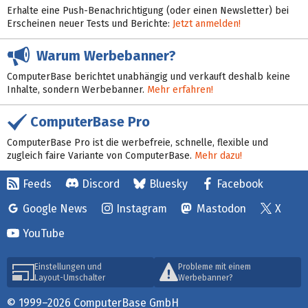
Erhalte eine Push-Benachrichtigung (oder einen Newsletter) bei
Erscheinen neuer Tests und Berichte:
Jetzt anmelden!
Warum Werbebanner?
ComputerBase berichtet unabhängig und verkauft deshalb keine
Inhalte, sondern Werbebanner.
Mehr erfahren!
ComputerBase Pro
ComputerBase Pro ist die werbefreie, schnelle, flexible und
zugleich faire Variante von ComputerBase.
Mehr dazu!
Feeds
Discord
Bluesky
Facebook
Google News
Instagram
Mastodon
X
YouTube
Einstellungen und
Probleme mit einem
Layout-Umschalter
Werbebanner?
© 1999–2026 ComputerBase GmbH