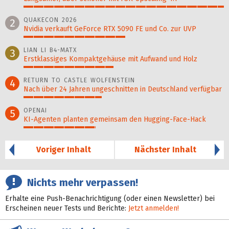
100%
QUAKECON 2026
2
Nvidia verkauft GeForce RTX 5090 FE und Co. zur UVP
51%
LIAN LI B4-MATX
3
Erstklassiges Kompaktgehäuse mit Aufwand und Holz
45%
RETURN TO CASTLE WOLFENSTEIN
4
Nach über 24 Jahren ungeschnitten in Deutschland verfügbar
39%
OPENAI
5
KI-Agenten planten gemein­sam den Hugging-Face-Hack
36%
Voriger Inhalt
Nächster Inhalt
Nichts mehr verpassen!
Erhalte eine Push-Benachrichtigung (oder einen Newsletter) bei
Erscheinen neuer Tests und Berichte:
Jetzt anmelden!