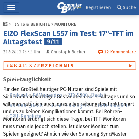
Hauptmenü
Anmelden
Registrieren
Suche
TESTS & BERICHTE
MONITORE
Ticker
EIZO FlexScan L557 im Test: 17"-TFT im
Tests
Alltagstest
9/11
Downloads
21.8.2003 13:43
Uhr
Christoph Becker
12
Kommentare
Preisvergleich
INHALTSVERZEICHNIS
Forum
Spieletauglichkeit
Für den Großteil heutiger PC-Nutzer sind Spiele mit
Podcast
RAMageddon
RTX 5000 „Deals“
Sicherheit ein wichtiger Bestandteil des PC-Alltages und so
will man natürlich auch, dass alles reibungslos funktioniert
RX 9000 „Deals“
Ideale Gaming-PCs
GPU-Rangliste
und es zu keinen Komplikationen kommt. Bei Röhren-
CPU-Rangliste
Monitoren erübrigt sich diese Frage, bei TFT-Monitoren
muss man sie jedoch stellen: Ist dieser Monitor zum
Spielen geeignet? Ähnlich wie der Samsung SyncMaster