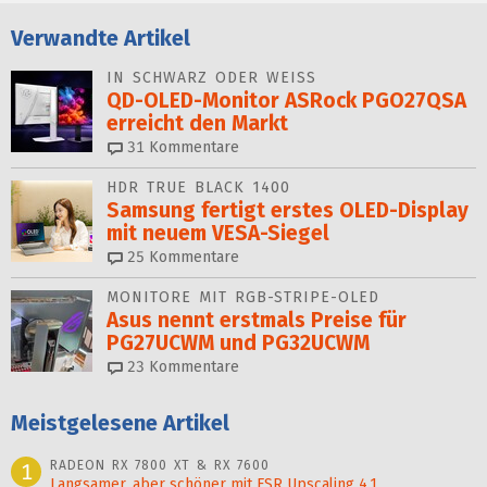
Verwandte Artikel
IN SCHWARZ ODER WEISS
QD-OLED-Monitor ASRock PGO27QSA
erreicht den Markt
31
Kommentare
HDR TRUE BLACK 1400
Samsung fertigt erstes OLED-Display
mit neuem VESA-Siegel
25
Kommentare
MONITORE MIT RGB-STRIPE-OLED
Asus nennt erstmals Preise für
PG27UCWM und PG32UCWM
23
Kommentare
Meistgelesene Artikel
RADEON RX 7800 XT & RX 7600
1
Langsamer, aber schöner mit FSR Upscaling 4.1