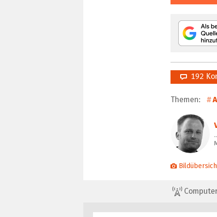
192 Ko
Themen:
…
Bildübersich
ComputerBa