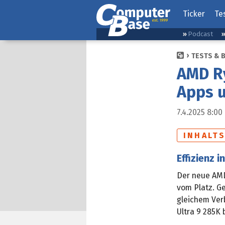
Ticker
Te
Podcast
TESTS & 
AMD Ry
Apps u
7.4.2025 8:00
INHALT
Effizienz 
Der neue AMD
vom Platz. G
gleichem Ver
Ultra 9 285K