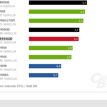
5800X3D
1,4
R4-3200CL14
700X
1,3
R5-5200CL26
700X (cTDP)
1,3
DR5-5600CL26
9950X3D
1,2
DR5-5600CL26
 9900X3D
1,2
DR5-5600CL26
9900X
1,0
DR5-5600CL26
9950X
1,0
DR5-5600CL26
14900K
0,8
DR5-5600CL26
14900KS
0,7
DR5-5600CL26
r pro Sekunde (FPS) / Watt (W)