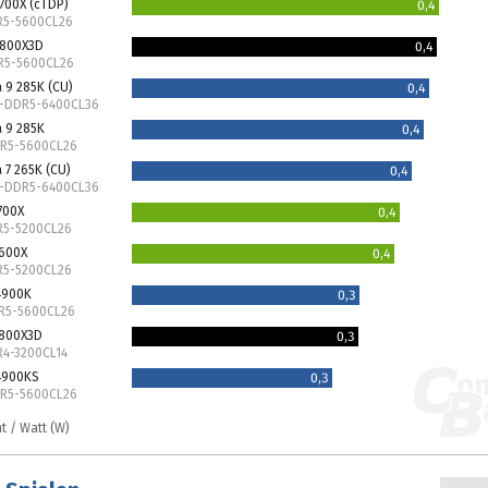
700X (cTDP)
0,4
DR5-5600CL26
9800X3D
0,4
DR5-5600CL26
a 9 285K (CU)
0,4
U-DDR5-6400CL36
a 9 285K
0,4
DR5-5600CL26
a 7 265K (CU)
0,4
U-DDR5-6400CL36
700X
0,4
R5-5200CL26
7600X
0,4
R5-5200CL26
14900K
0,3
DR5-5600CL26
5800X3D
0,3
R4-3200CL14
14900KS
0,3
DR5-5600CL26
nt / Watt (W)