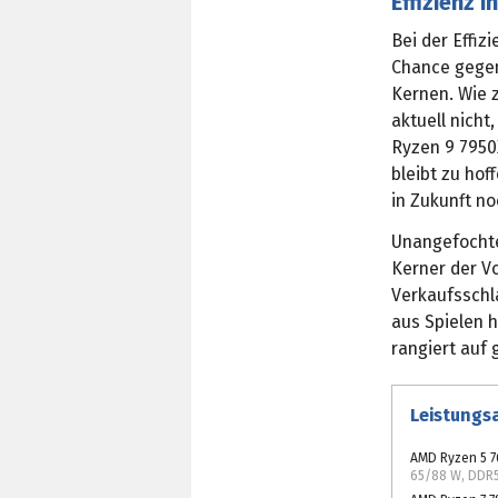
Effizienz i
Bei der Effiz
Chance gegen
Kernen. Wie 
aktuell nicht
Ryzen 9 7950X
bleibt zu ho
in Zukunft no
Unangefochte
Kerner der 
Verkaufsschl
aus Spielen h
rangiert auf
Leistungs
AMD Ryzen 5 
65/88 W, DDR