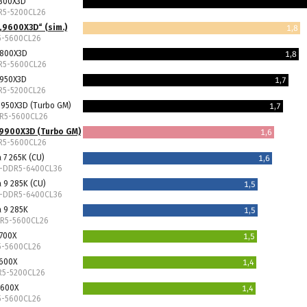
7800X3D
DR5-5200CL26
„9600X3D“ (sim.)
1,8
5-5600CL26
9800X3D
1,8
DR5-5600CL26
7950X3D
1,7
DR5-5200CL26
9950X3D (Turbo GM)
1,7
DR5-5600CL26
9900X3D (Turbo GM)
1,6
DR5-5600CL26
a 7 265K (CU)
1,6
U-DDR5-6400CL36
a 9 285K (CU)
1,5
U-DDR5-6400CL36
a 9 285K
1,5
DR5-5600CL26
700X
1,5
5-5600CL26
7600X
1,4
R5-5200CL26
9600X
1,4
5-5600CL26