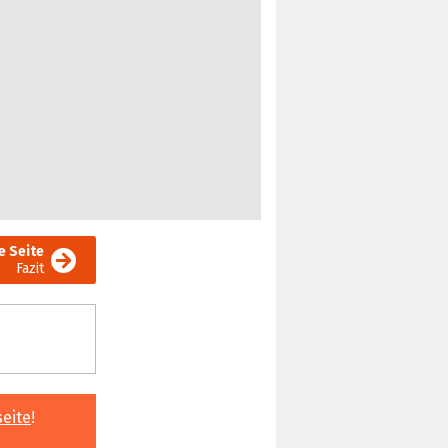
e Seite
Fazit
seite
!