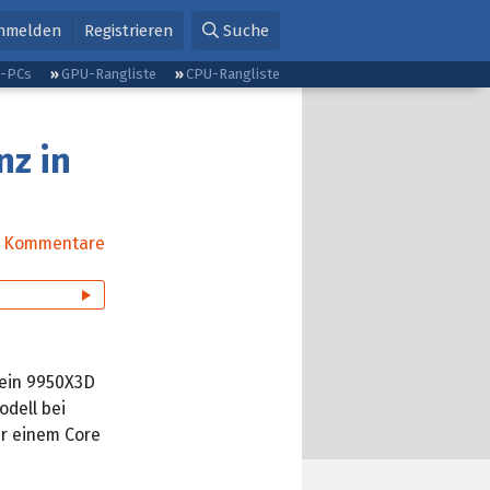
nmelden
Registrieren
Suche
g-PCs
GPU-Rangliste
CPU-Rangliste
nz in
Kommentare
 ein 9950X3D
dell bei
er einem Core