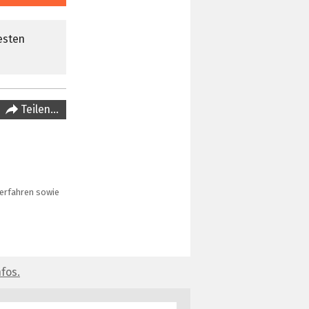
esten
Teilen…
verfahren sowie
fos.