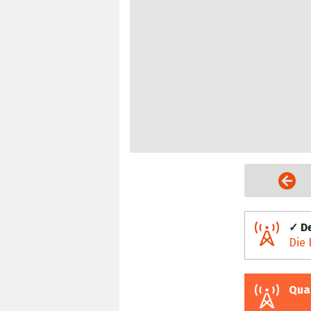
Vorige Seite
✓ De
Die 
Qua