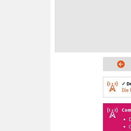
Vorige Seite
✓ De
Die 
Com
D
C