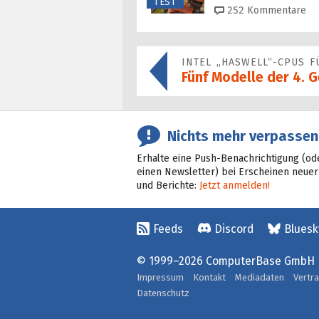
TEST
252
Kommentare
INTEL „HASWELL“-CPUS 
Fünf Modelle der 4. 
Nichts mehr verpassen
Erhalte eine Push-Benachrichtigung (od
einen Newsletter) bei Erscheinen neuer
und Berichte:
Jetzt anmelden!
Feeds
Discord
Bluesk
© 1999–2026 ComputerBase GmbH
Impressum
Kontakt
Mediadaten
Vertr
Datenschutz