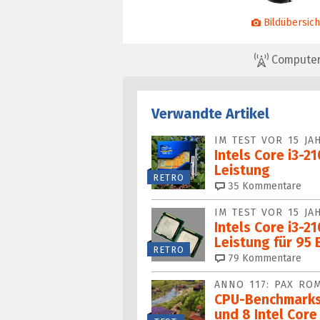
Bildübersich
ComputerBa
Verwandte Artikel
IM TEST VOR 15 JA
Intels Core i3-2
Leistung
RETRO
35
Kommentare
IM TEST VOR 15 JA
Intels Core i3-2
Leistung für 95 
RETRO
79
Kommentare
ANNO 117: PAX RO
CPU-Benchmarks
und 8 Intel Core 