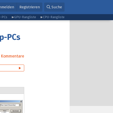
nmelden
Registrieren
Suche
g-PCs
GPU-Rangliste
CPU-Rangliste
op-PCs
Kommentare