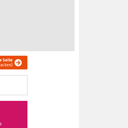
e Seite
Packen)
e