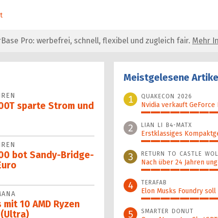
t
se Pro: werbefrei, schnell, flexibel und zugleich fair.
Mehr In
Meistgelesene Artike
HREN
QUAKECON 2026
1
100T sparte Strom und
Nvidia verkauft GeForce
100%
LIAN LI B4-MATX
2
Erstklassiges Kompaktg
HREN
99%
100 bot Sandy-Bridge-
RETURN TO CASTLE WOL
3
Nach über 24 Jahren ung
Euro
93%
TERAFAB
4
Elon Musks Foundry soll
MANA
81%
 mit 10 AMD Ryzen
SMARTER DONUT
5
(Ultra)