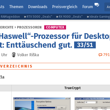
sts
Themen
Downloads
Preisvergleich
Forum
A
RAMageddon
RTX 5000 „Deals“
RX 9000 „Deals“
Ideale Gamin
BERICHTE
PROZESSOREN
COMPUTEX
„Haswell“-Prozessor für Deskt
t: Enttäuschend gut.
33/51
791
2
Uhr
Volker Rißka
SVERZEICHNIS
.1a
TrueCrypt