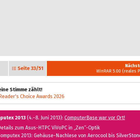
Nächst
Seite
33/51
WinRAR 5.00 (reales 
ine Stimme zählt!
Reader's Choice Awards 2026
putex 2013
(4.–8. Juni 2013):
ComputerBase war vor Ort!
etails zum Asus-HTPC ViVoPC in „Zen“-Optik
omputex 2013: Gehäuse-Nachlese von Aerocool bis SilverSton