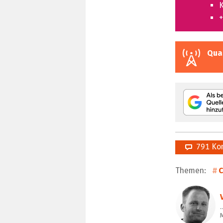
K
+
Qua
791 Ko
Themen:
C
…