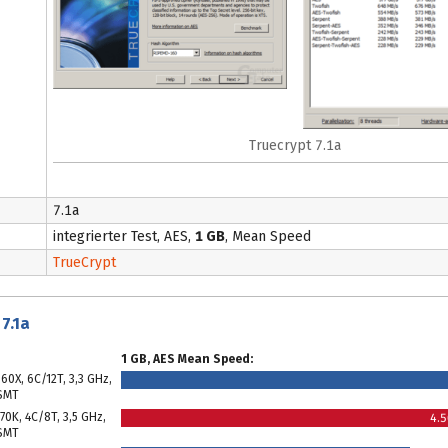
Truecrypt 7.1a
7.1a
integrierter Test, AES,
1 GB
, Mean Speed
TrueCrypt
7.1a
1 GB, AES Mean Speed:
960X, 6C/12T, 3,3 GHz,
 SMT
770K, 4C/8T, 3,5 GHz,
4.
 SMT