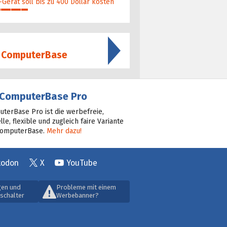
Gerät soll bis zu 400 Dollar kosten
f ComputerBase
ComputerBase Pro
terBase Pro ist die werbefreie,
lle, flexible und zugleich faire Variante
ComputerBase.
Mehr dazu!
todon
X
YouTube
gen und
Probleme mit einem
schalter
Werbebanner?