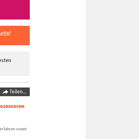
seite
!
esten
Teilen…
rozessoren
verfahren sowie