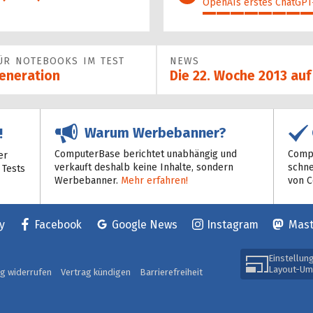
OpenAIs erstes ChatGPT-
54%
FÜR NOTEBOOKS IM TEST
NEWS
Generation
Die 22. Woche 2013 au
Warum Werbebanner?
!
ComputerBase berichtet unabhängig und
Compu
er
verkauft deshalb keine Inhalte, sondern
schne
 Tests
Werbebanner.
Mehr erfahren!
von 
y
Facebook
Google News
Instagram
Mas
Einstellun
Layout-Um
ag widerrufen
Vertrag kündigen
Barrierefreiheit