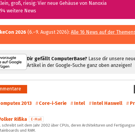
lein, groß, riesig: Vier neue Gehäuse von Nanoxia
94 weitere News
keCon 2026
(6.–9. August 2026):
Alle 16 News auf der Themen
Dir gefällt ComputerBase?
Lasse dir unsere neu
Artikel in der Google-Suche ganz oben anzeigen!
mmentare
omputex 2013
Core-i-Serie
Intel
Intel Haswell
P
Volker Rißka
E-Mail
 schreibt seit dem Jahr 2002 über CPUs, deren Architekturen und Fertigungs
Mainboards und RAM.