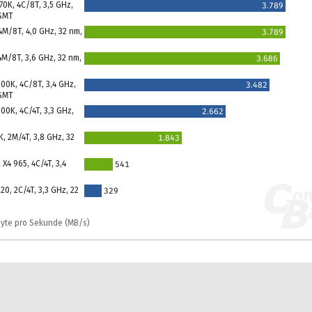
770K, 4C/8T, 3,5 GHz,
3.789
 SMT
M/8T, 4,0 GHz, 32 nm,
3.789
M/8T, 3,6 GHz, 32 nm,
3.686
600K, 4C/8T, 3,4 GHz,
3.482
 SMT
500K, 4C/4T, 3,3 GHz,
2.662
 2M/4T, 3,8 GHz, 32
1.843
X4 965, 4C/4T, 3,4
541
220, 2C/4T, 3,3 GHz, 22
329
byte pro Sekunde (MB/s)