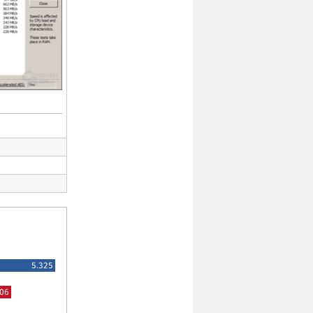
5.325
506