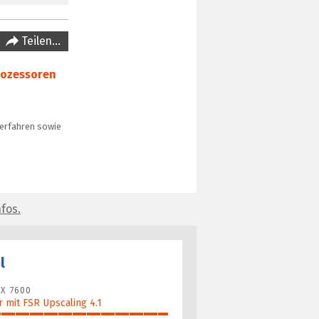
Teilen…
rozessoren
verfahren sowie
fos.
l
X 7600
 mit FSR Upscaling 4.1