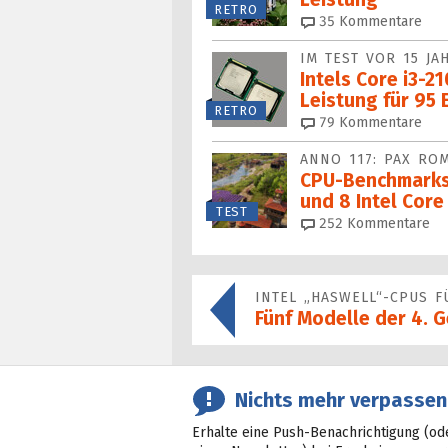
RETRO
35
Kommentare
IM TEST VOR 15 JA
Intels Core i3-2
Leistung für 95 
RETRO
79
Kommentare
ANNO 117: PAX RO
CPU-Benchmarks
und 8 Intel Core 
TEST
252
Kommentare
INTEL „HASWELL“-CPUS 
Fünf Modelle der 4. 
Nichts mehr verpassen
Erhalte eine Push-Benachrichtigung (od