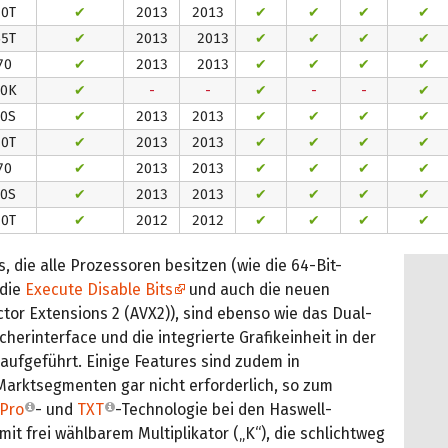
70T
✔
2013
2013
✔
✔
✔
✔
65T
✔
2013
2013
✔
✔
✔
✔
70
✔
2013
2013
✔
✔
✔
✔
70K
✔
-
-
✔
-
-
✔
70S
✔
2013
2013
✔
✔
✔
✔
70T
✔
2013
2013
✔
✔
✔
✔
70
✔
2013
2013
✔
✔
✔
✔
70S
✔
2013
2013
✔
✔
✔
✔
70T
✔
2012
2012
✔
✔
✔
✔
s, die alle Prozessoren besitzen (wie die 64-Bit-
 die
Execute Disable Bits
und auch die neuen
tor Extensions 2 (AVX2)), sind ebenso wie das Dual-
herinterface und die integrierte Grafikeinheit in der
 aufgeführt. Einige Features sind zudem in
arktsegmenten gar nicht erforderlich, so zum
Pro
- und
TXT
-Technologie bei den Haswell-
it frei wählbarem Multiplikator („K“), die schlichtweg