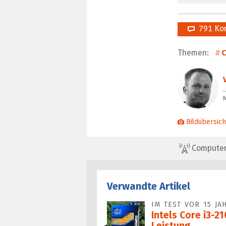
791 Ko
Themen:
C
…
Bildübersich
ComputerBa
Verwandte Artikel
IM TEST VOR 15 JA
Intels Core i3-2
Leistung