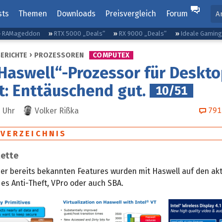
sts
Themen
Downloads
Preisvergleich
Forum
A
RAMageddon
RTX 5000 „Deals“
RX 9000 „Deals“
Ideale Gamin
BERICHTE
PROZESSOREN
COMPUTEX
„Haswell“-Prozessor für Deskt
t: Enttäuschend gut.
10/51
791
2
Uhr
Volker Rißka
SVERZEICHNIS
lette
her bereits bekannten Features wurden mit Haswell auf den ak
 es Anti-Theft, VPro oder auch SBA.