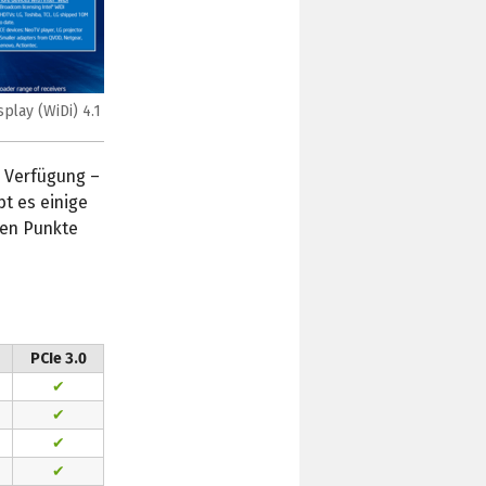
splay (WiDi) 4.1
r Verfügung –
bt es einige
den Punkte
PCIe 3.0
✔
✔
✔
✔