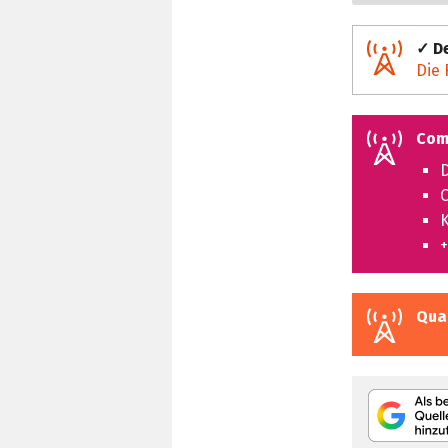
✓ De
Die 
Com
D
C
K
+
Qua