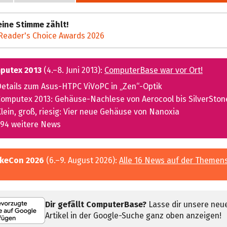
ine Stimme zählt!
Reader's Choice Awards 2026
putex 2013
(4.–8. Juni 2013):
ComputerBase war vor Ort!
etails zum Asus-HTPC ViVoPC in „Zen“-Optik
omputex 2013: Gehäuse-Nachlese von Aerocool bis SilverSton
lein, groß, riesig: Vier neue Gehäuse von Nanoxia
94 weitere News
keCon 2026
(6.–9. August 2026):
Alle 16 News auf der Themen
Dir gefällt ComputerBase?
Lasse dir unsere neu
Artikel in der Google-Suche ganz oben anzeigen!