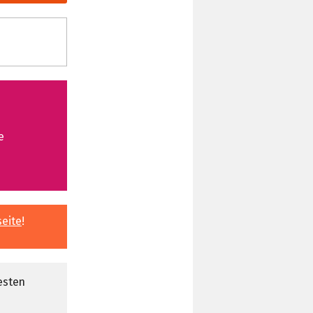
e
seite
!
esten