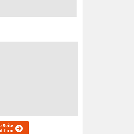
e Seite
attform