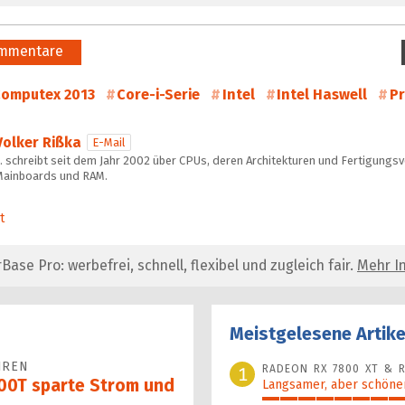
mmentare
omputex 2013
Core-i-Serie
Intel
Intel Haswell
P
Volker Rißka
E-Mail
 schreibt seit dem Jahr 2002 über CPUs, deren Architekturen und Fertigungs
Mainboards und RAM.
t
se Pro: werbefrei, schnell, flexibel und zugleich fair.
Mehr In
Meistgelesene Artike
HREN
RADEON RX 7800 XT & R
1
100T sparte Strom und
Langsamer, aber schöner