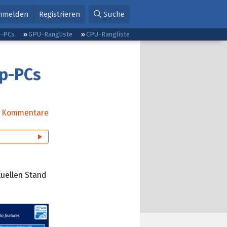
nmelden
Registrieren
Suche
g-PCs
GPU-Rangliste
CPU-Rangliste
op-PCs
Kommentare
tuellen Stand