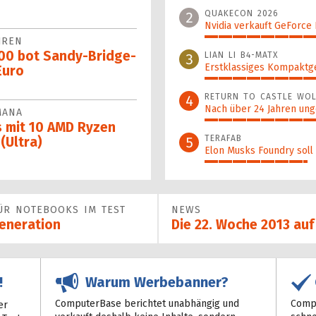
100%
QUAKECON 2026
2
Nvidia verkauft GeForce
HREN
52%
100 bot Sandy-Bridge-
LIAN LI B4-MATX
3
Erstklassiges Kompaktg
Euro
48%
RETURN TO CASTLE WOL
4
Nach über 24 Jahren ung
MANA
42%
 mit 10 AMD Ryzen
TERAFAB
5
(Ultra)
Elon Musks Foundry soll
37%
FÜR NOTEBOOKS IM TEST
NEWS
Generation
Die 22. Woche 2013 au
Warum Werbebanner?
!
ComputerBase berichtet unabhängig und
Compu
er