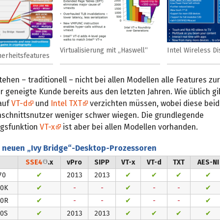
Virtualisierung mit „Haswell“
Intel Wireless Di
herheitsfeatures
ehen – traditionell – nicht bei allen Modellen alle Features zu
r geneigte Kunde bereits aus den letzten Jahren. Wie üblich gi
 auf
VT-d
und
Intel TXT
verzichten müssen, wobei diese bei
hschnittsnutzer weniger schwer wiegen. Die grundlegende
ngsfunktion
VT-x
ist aber bei allen Modellen vorhanden.
r neuen „Ivy Bridge“-Desktop-Prozessoren
SSE4
.x
vPro
SIPP
VT-x
VT-d
TXT
AES-NI
70
✔
2013
2013
✔
✔
✔
✔
70K
✔
-
-
✔
-
-
✔
70R
✔
-
-
✔
-
-
✔
70S
✔
2013
2013
✔
✔
✔
✔