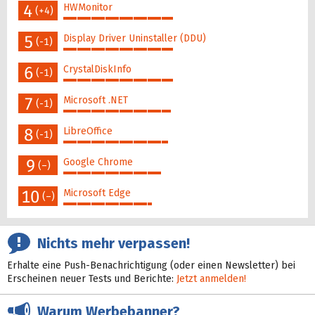
4
HWMonitor
(+4)
47%
5
Display Driver Uninstaller (DDU)
(-1)
47%
6
CrystalDiskInfo
(-1)
47%
7
Microsoft .NET
(-1)
46%
8
LibreOffice
(-1)
45%
9
Google Chrome
(–)
42%
10
Microsoft Edge
(–)
38%
Nichts mehr verpassen!
Erhalte eine Push-Benachrichtigung (oder einen Newsletter) bei
Erscheinen neuer Tests und Berichte:
Jetzt anmelden!
Warum Werbebanner?