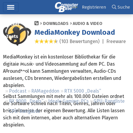
Hauptmenü
Anmelden
Registrieren
Suche
Ticker
DOWNLOADS
AUDIO & VIDEO
MediaMonkey Download
Tests
(103 Bewertungen) |
Freeware
4,4 Sterne
Downloads
MediaMonkey ist ein kostenloser Bibliothekar für die
Preisvergleich
digitale Musik- und Videosammlung auf dem PC. Das
Allroundtool kann Sammlungen verwalten, Audio-CDs
Forum
auslesen, CDs brennen, Wiedergabelisten erstellen und
abspielen.
Podcast
RAMageddon
RTX 5000 „Deals“
Selbst Sammlungen mit mehr als 100.000 Dateien ordnet
RX 9000 „Deals“
Ideale Gaming-PCs
GPU-Rangliste
die Software schnell nach Titeln, Genres, Jahren oder
beispielsweise der eigenen Bewertung. Alle Listen lassen
CPU-Rangliste
sich mit dem internen, aber auch alternativen Playern
abspielen.