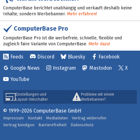
ComputerBase berichtet unabhängig und verkauft deshalb keine
Inhalte, sondern Werbebanner.
Mehr erfahren!
ComputerBase Pro
ComputerBase Pro ist die werbefreie, schnelle, flexible und
zugleich faire Variante von ComputerBase.
Mehr dazu!
Feeds
Discord
Bluesky
Facebook
Google News
Instagram
Mastodon
X
YouTube
Einstellungen und
Probleme mit einem
Layout-Umschalter
Werbebanner?
© 1999–2026 ComputerBase GmbH
Impressum
Kontakt
Mediadaten
Vertrag widerrufen
Vertrag kündigen
Barrierefreiheit
Datenschutz