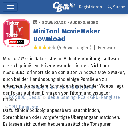
Hauptmenü
Anmelden
Registrieren
Suche
Ticker
DOWNLOADS
AUDIO & VIDEO
MiniTool MovieMaker
Tests
Download
Downloads
(5 Bewertungen) |
Freeware
3,4 Sterne
MiniTool MovieMaker ist eine Videobearbeitungssoftware
Preisvergleich
die sich primär an Privatanwender richtet. Nicht nur
Forum
namentlich erinnert sie an den alten Windows Movie Maker,
auch bei der Handhabung sind einige Parallelen zu
erkennen. Neben dem Schneiden bestehender Videos liegt
Podcast
RAMageddon
RTX 5000 „Deals“
der Fokus auf dem Einfügen von Filtern und visueller
RX 9000 „Deals“
Ideale Gaming-PCs
GPU-Rangliste
Effekte.
CPU-Rangliste
Dazu zählen beliebig anpassbare Bauchbinden,
Sprechblasen oder vorgefertigte Übergangsanimationen.
Es lassen sich zudem bequem zusätzliche Tonspuren