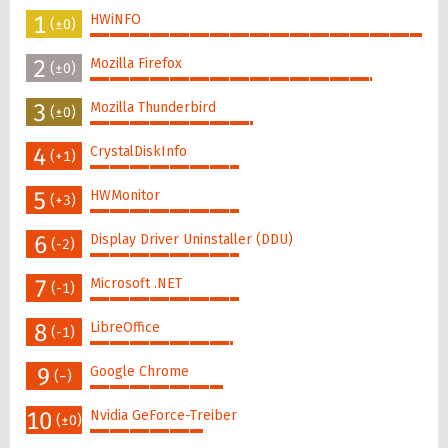
1
HWiNFO
(±0)
100%
2
Mozilla Firefox
(±0)
85%
3
Mozilla Thunderbird
(±0)
49%
4
CrystalDiskInfo
(+1)
45%
5
HWMonitor
(+3)
45%
6
Display Driver Uninstaller (DDU)
(-2)
45%
7
Microsoft .NET
(-1)
45%
8
LibreOffice
(-1)
43%
9
Google Chrome
(–)
40%
10
Nvidia GeForce-Treiber
(±0)
34%