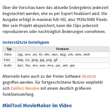
Über die Vorschau kann das aktuelle Endergebnis jederzeit
begutachtet werden, ehe es per Export finalisiert wird. Die
Ausgabe erfolgt in maximal Full-HD, also 1920x1080 Pixeln.
Wer sein Projekt abspeichert, kann die Clips jederzeit
reproduzieren oder nachträglich Änderungen vornehmen.
Unterstützte Dateitypen
Typ
Formate
Video
.3gp, .mov, .avi, .flv, .mkv, .mp4, .mpg, .vob, .wmv, .rmvb
Foto
.bmp, .ico, .jpeg, .jpg, .png, .gif
Audio
.mp3, .flac, .m4r, .wav, .m4a, .aac, .amr, .ape
Alternativ kann auch zu der Freien Software
Shotcut
gegriffen werden. Für fortgeschrittene Nutzer empfiehlt
sich
DaVinci Resolve
mit einem deutlich größeren
Funktionsumfang.
MiniTool MovieMaker im Video