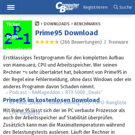
Hauptmenü
Anmelden
Registrieren
Suche
Ticker
DOWNLOADS
BENCHMARKS
Prime95 Download
Tests
(266 Bewertungen) |
Freeware
4,7 Sterne
Downloads
Erstklassiges Testprogramm für den kompletten Aufbau
Preisvergleich
von Mainboard, CPU und Arbeitsspeicher. Wer seinen
Rechner zu sehr übertaktet hat, bekommt von Prime95 in
Forum
der Regel eine Fehlermeldung, ohne dass Windows oder ein
anderes Programm davon Schaden nimmt.
Podcast
RAMageddon
RTX 5000 „Deals“
Prime95 im kostenlosen Download
RX 9000 „Deals“
Ideale Gaming-PCs
GPU-Rangliste
Mit Prime 95 lässt sich der im PC verbaute Prozessor als
CPU-Rangliste
auch der Arbeitsspeicher auf Stabilität überprüfen.
Zusätzlich kann man die Maximaltemperaturen während
des Belastungstests auslesen. Läuft der Rechner in