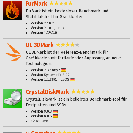
FurMark
4,8 Sterne
FurMark ist ein kostenloser Benchmark und
Stabilitätstest für Grafikkarten.
Version 2.10.2
Version 2.10.1, Linux
Version 1.39.3.0
UL 3DMark
3,9 Sterne
UL 3DMark ist der Referenz-Benchmark für
Grafikkarten mit fortlaufender Anpassung an neue
Technologien.
Version 2.32.8897
Deutsch
Version Systeminfo 5.92
Version 1.1.350, macOS
Deutsch
CrystalDiskMark
4,9 Sterne
CrystalDiskMark ist ein beliebtes Benchmark-Tool für
Festplatten und SSDs.
Version 9.0.3
Deutsch
Version 8.0.6
Deutsch
+2 weitere