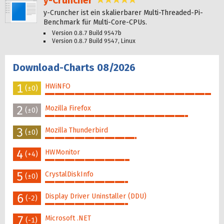
y-Cruncher
4,8 Sterne
y-Cruncher ist ein skalierbarer Multi-Threaded-Pi-
Benchmark für Multi-Core-CPUs.
Version 0.8.7 Build 9547b
Version 0.8.7 Build 9547, Linux
Download-Charts 08/2026
1
HWiNFO
(±0)
100%
2
Mozilla Firefox
(±0)
86%
3
Mozilla Thunderbird
(±0)
55%
4
HWMonitor
(+4)
51%
5
CrystalDiskInfo
(±0)
50%
6
Display Driver Uninstaller (DDU)
(-2)
50%
7
Microsoft .NET
(-1)