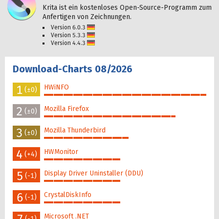
Krita ist ein kostenloses Open-Source-Programm zum
Anfertigen von Zeichnungen.
Version 6.0.3
Deutsch
Version 5.3.3
Deutsch
Version 4.4.3
Deutsch
Download-Charts 08/2026
1
HWiNFO
(±0)
100%
2
Mozilla Firefox
(±0)
81%
3
Mozilla Thunderbird
(±0)
52%
4
HWMonitor
(+4)
47%
5
Display Driver Uninstaller (DDU)
(-1)
47%
6
CrystalDiskInfo
(-1)
47%
7
Microsoft .NET
(-1)