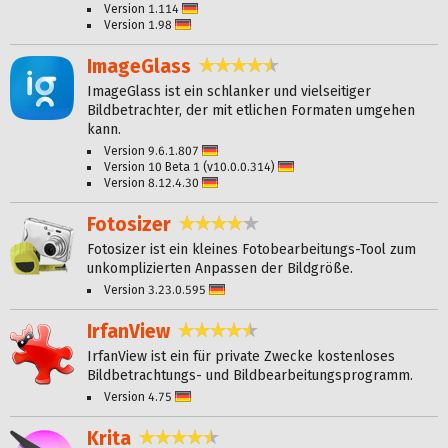
Version 1.114
Deutsch
Version 1.98
Deutsch
ImageGlass
4,4 Sterne
ImageGlass ist ein schlanker und vielseitiger
Bildbetrachter, der mit etlichen Formaten umgehen
kann.
Version 9.6.1.807
Deutsch
Version 10 Beta 1 (v10.0.0.314)
Deutsch
Version 8.12.4.30
Deutsch
Fotosizer
3,8 Sterne
Fotosizer ist ein kleines Fotobearbeitungs-Tool zum
unkomplizierten Anpassen der Bildgröße.
Version 3.23.0.595
Deutsch
IrfanView
4,7 Sterne
IrfanView ist ein für private Zwecke kostenloses
Bildbetrachtungs- und Bildbearbeitungsprogramm.
Version 4.75
Deutsch
Krita
4,7 Sterne