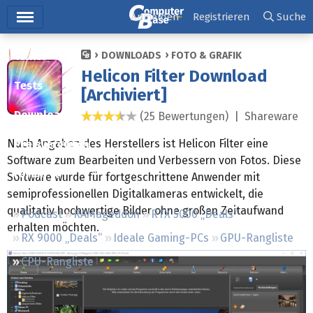
Hauptmenü
Anmelden
Registrieren
Suche
Ticker
DOWNLOADS
FOTO & GRAFIK
Helicon Filter Download
Tests
[Archiviert]
Downloads
(25 Bewertungen) |
Shareware
3,5 Sterne
Nach Angaben des Herstellers ist Helicon Filter eine
Preisvergleich
Software zum Bearbeiten und Verbessern von Fotos. Diese
Forum
Software wurde für fortgeschrittene Anwender mit
semiprofessionellen Digitalkameras entwickelt, die
qualitativ hochwertige Bilder ohne großen Zeitaufwand
Podcast
RAMageddon
RTX 5000 „Deals“
erhalten möchten.
RX 9000 „Deals“
Ideale Gaming-PCs
GPU-Rangliste
CPU-Rangliste