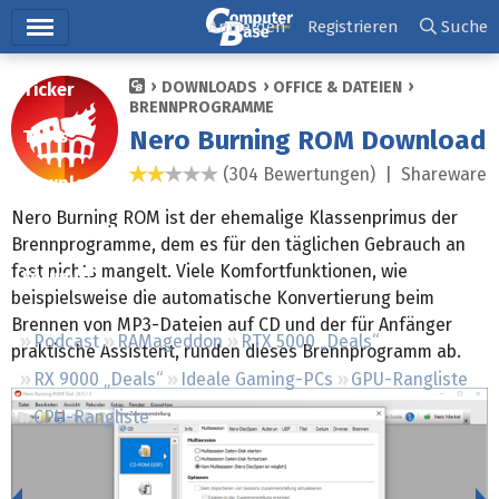
Hauptmenü
Anmelden
Registrieren
Suche
DOWNLOADS
OFFICE & DATEIEN
Ticker
BRENNPROGRAMME
Nero Burning ROM Download
Tests
(304 Bewertungen) |
Shareware
2,0 Sterne
Downloads
Nero Burning ROM ist der ehemalige Klassenprimus der
Preisvergleich
Brennprogramme, dem es für den täglichen Gebrauch an
fast nichts mangelt. Viele Komfortfunktionen, wie
Forum
beispielsweise die automatische Konvertierung beim
Brennen von MP3-Dateien auf CD und der für Anfänger
Podcast
RAMageddon
RTX 5000 „Deals“
praktische Assistent, runden dieses Brennprogramm ab.
RX 9000 „Deals“
Ideale Gaming-PCs
GPU-Rangliste
CPU-Rangliste