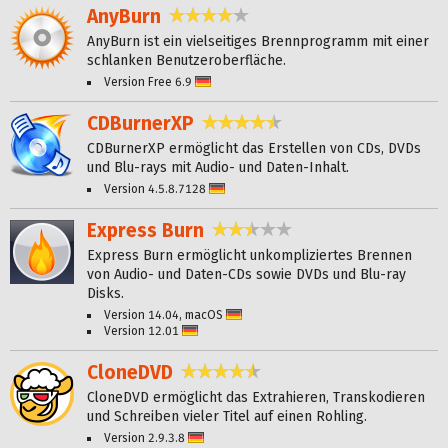
AnyBurn
4,2 Sterne
AnyBurn ist ein vielseitiges Brennprogramm mit einer
schlanken Benutzeroberfläche.
Version Free 6.9
Deutsch
CDBurnerXP
4,3 Sterne
CDBurnerXP ermöglicht das Erstellen von CDs, DVDs
und Blu-rays mit Audio- und Daten-Inhalt.
Version 4.5.8.7128
Deutsch
Express Burn
2,4 Sterne
Express Burn ermöglicht unkompliziertes Brennen
von Audio- und Daten-CDs sowie DVDs und Blu-ray
Disks.
Version 14.04, macOS
Deutsch
Version 12.01
Deutsch
CloneDVD
4,4 Sterne
CloneDVD ermöglicht das Extrahieren, Transkodieren
und Schreiben vieler Titel auf einen Rohling.
Version 2.9.3.8
Deutsch