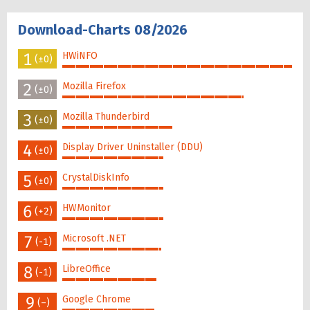
Download-Charts 08/2026
1
HWiNFO
(±0)
100%
2
Mozilla Firefox
(±0)
79%
3
Mozilla Thunderbird
(±0)
48%
4
Display Driver Uninstaller (DDU)
(±0)
44%
5
CrystalDiskInfo
(±0)
44%
6
HWMonitor
(+2)
44%
7
Microsoft .NET
(-1)
43%
8
LibreOffice
(-1)
41%
9
Google Chrome
(–)