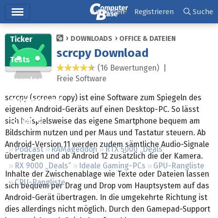
Hauptmenü
Anmelden
Registrieren
Suche
Ticker
DOWNLOADS
OFFICE & DATEIEN
scrcpy Download
Tests
(16 Bewertungen) |
4,3 Sterne
Freie Software
Downloads
scrcpy (screen copy) ist eine Software zum Spiegeln des
Preisvergleich
eigenen Android-Geräts auf einen Desktop-PC. So lässt
sich beispielsweise das eigene Smartphone bequem am
Forum
Bildschirm nutzen und per Maus und Tastatur steuern. Ab
Android-Version 11 werden zudem sämtliche Audio-Signale
Podcast
RAMageddon
RTX 5000 „Deals“
übertragen und ab Android 12 zusätzlich die der Kamera.
RX 9000 „Deals“
Ideale Gaming-PCs
GPU-Rangliste
Inhalte der Zwischenablage wie Texte oder Dateien lassen
CPU-Rangliste
sich bequem per Drag und Drop vom Hauptsystem auf das
Android-Gerät übertragen. In die umgekehrte Richtung ist
dies allerdings nicht möglich. Durch den Gamepad-Support