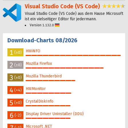
Visual Studio Code (VS Code)
4,
Visual Studio Code (VS Code) aus dem Hause Microsoft
ist ein vielseitiger Editor für jedermann.
Version 1.132.0
Deutsch
Download-Charts 08/2026
1
HWiNFO
(±0)
100%
2
Mozilla Firefox
(±0)
82%
3
Mozilla Thunderbird
(±0)
52%
4
HWMonitor
(+4)
48%
5
CrystalDiskInfo
(±0)
47%
6
Display Driver Uninstaller (DDU)
(-2)
47%
Microsoft .NET
(-1)