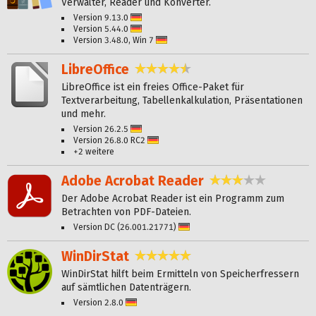
Verwalter, Reader und Konverter.
Version 9.13.0
Deutsch
Version 5.44.0
Deutsch
Version 3.48.0, Win 7
Deutsch
LibreOffice
4,5 Sterne
LibreOffice ist ein freies Office-Paket für
Textverarbeitung, Tabellenkalkulation, Präsentationen
und mehr.
Version 26.2.5
Deutsch
Version 26.8.0 RC2
Deutsch
+2 weitere
Adobe Acrobat Reader
2,9 Sterne
Der Adobe Acrobat Reader ist ein Programm zum
Betrachten von PDF-Dateien.
Version DC (26.001.21771)
Deutsch
WinDirStat
4,8 Sterne
WinDirStat hilft beim Ermitteln von Speicherfressern
auf sämtlichen Datenträgern.
Version 2.8.0
Deutsch