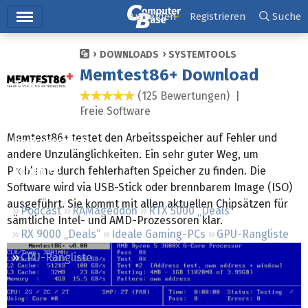
Hauptmenü
Anmelden
Registrieren
Suche
Ticker
DOWNLOADS
SYSTEMTOOLS
Memtest86+ Download
Tests
(125 Bewertungen) |
4,8 Sterne
Freie Software
Downloads
Memtest86+ testet den Arbeitsspeicher auf Fehler und
Preisvergleich
andere Unzulänglichkeiten. Ein sehr guter Weg, um
Probleme durch fehlerhaften Speicher zu finden. Die
Forum
Software wird via USB-Stick oder brennbarem Image (ISO)
ausgeführt. Sie kommt mit allen aktuellen Chipsätzen für
Podcast
RAMageddon
RTX 5000 „Deals“
sämtliche Intel- und AMD-Prozessoren klar.
RX 9000 „Deals“
Ideale Gaming-PCs
GPU-Rangliste
CPU-Rangliste