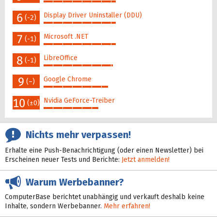
45%
6
Display Driver Uninstaller (DDU)
(-2)
45%
7
Microsoft .NET
(-1)
45%
8
LibreOffice
(-1)
43%
9
Google Chrome
(–)
40%
10
Nvidia GeForce-Treiber
(±0)
34%
Nichts mehr verpassen!
Erhalte eine Push-Benachrichtigung (oder einen Newsletter) bei
Erscheinen neuer Tests und Berichte:
Jetzt anmelden!
Warum Werbebanner?
ComputerBase berichtet unabhängig und verkauft deshalb keine
Inhalte, sondern Werbebanner.
Mehr erfahren!