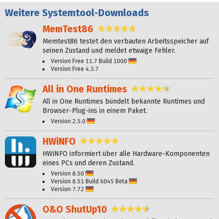
Weitere
Systemtool-Downloads
MemTest86
4,8 Sterne
Memtest86 testet den verbauten Arbeitsspeicher auf
seinen Zustand und meldet etwaige Fehler.
Version Free 11.7 Build 1000
Deutsch
Version Free 4.3.7
All in One Runtimes
4,4 Sterne
All in One Runtimes bündelt bekannte Runtimes und
Browser-Plug-ins in einem Paket.
Version 2.5.0
Deutsch
HWiNFO
4,8 Sterne
HWiNFO informiert über alle Hardware-Komponenten
eines PCs und deren Zustand.
Version 8.50
Deutsch
Version 8.51 Build 6045 Beta
Deutsch
Version 7.72
Deutsch
O&O ShutUp10
4,6 Sterne