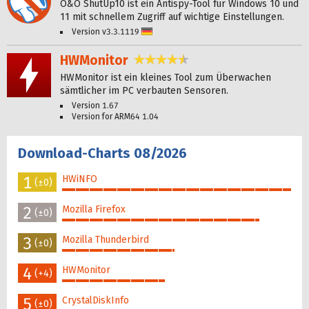
O&O ShutUp10 ist ein Antispy-Tool für Windows 10 und
11 mit schnellem Zugriff auf wichtige Einstellungen.
Version v3.3.1119
Deutsch
HWMonitor
4,6 Sterne
HWMonitor ist ein kleines Tool zum Überwachen
sämtlicher im PC verbauten Sensoren.
Version 1.67
Version for ARM64 1.04
Download-Charts 08/2026
1
HWiNFO
(±0)
100%
2
Mozilla Firefox
(±0)
86%
3
Mozilla Thunderbird
(±0)
49%
4
HWMonitor
(+4)
45%
5
CrystalDiskInfo
(±0)