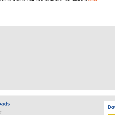
oads
Do
Sterne