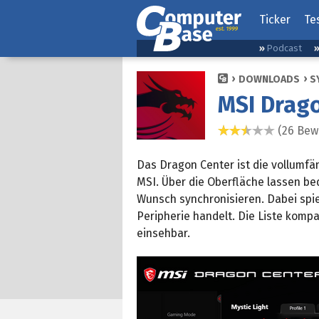
Ticker
Te
Podcast
DOWNLOADS
S
MSI Drag
(26 Bew
2,6 Sterne
Das Dragon Center ist die vollumf
MSI. Über die Oberfläche lassen b
Wunsch synchronisieren. Dabei spiel
Peripherie handelt. Die Liste kompa
einsehbar.