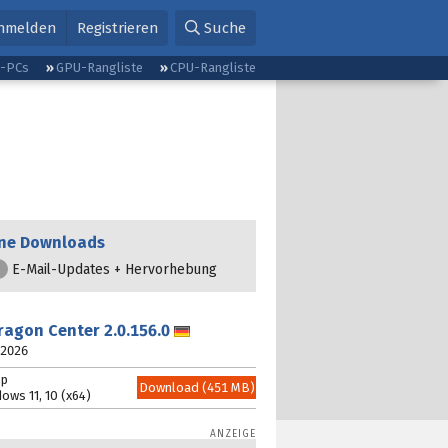
nmelden
Registrieren
Suche
g-PCs
GPU-Rangliste
CPU-Rangliste
ne Downloads
E-Mail-Updates + Hervorhebung
ragon Center
2.0.156.0
Deutsch
i 2026
pp
Download (451 MB)
ows 11, 10 (x64)