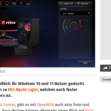
T
MSI)
ießlich für Windows 10 und 11 Nutzer gedacht.
en zu
MSI Mystic Light
, welches auch fester
rs ist.
I Center
, gibt es mit
OpenRGB
auch eine freie und
e. Asus-Nutzer können alternativ einen Blick auf
Asus