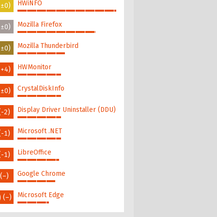
HWiNFO
(±0)
100%
Mozilla Firefox
(±0)
79%
Mozilla Thunderbird
(±0)
48%
HWMonitor
(+4)
44%
CrystalDiskInfo
(±0)
44%
Display Driver Uninstaller (DDU)
(-2)
44%
Microsoft .NET
(-1)
44%
LibreOffice
(-1)
42%
Google Chrome
(–)
38%
0
Microsoft Edge
(–)
32%