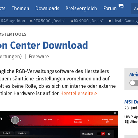
sts
Themen
Downloads
Preisvergleich
Forum
A
RAMageddon
RTX 5000 „Deals“
RX 9000 „Deals“
Ideale Gamin
YSTEMTOOLS
on Center Download
ertungen) |
Freeware
ängliche RGB-Verwaltungssoftware des Herstellers
Mei
equem sämtliche Einstellungen vornehmen und auf
t es keine Rolle, ob es sich um interne oder externe
tibler Hardware ist auf der
Herstellerseite
MSI D
23. Jun
UWP A
Wind