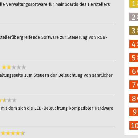
1
elle Verwaltungssoftware für Mainboards des Herstellers
2
3
Sterne
rstellerübergreifende Software zur Steuerung von RGB-
4
5
2,2 Sterne
6
waltungssuite zum Steuern der Beleuchtung von sämtlicher
7
8
2,6 Sterne
ol, mit dem sich die LED-Beleuchtung kompatibler Hardware
9
1
4,4 Sterne