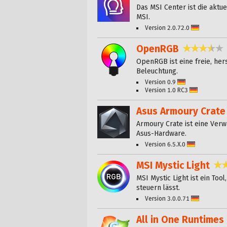
Das MSI Center ist die aktu
MSI.
Version 2.0.72.0
Deutsch
OpenRGB
3,6 
OpenRGB ist eine freie, he
Beleuchtung.
Version 0.9
Deutsch
Version 1.0 RC3
Deutsch
Asus Armoury Crate
Armoury Crate ist eine Ver
Asus-Hardware.
Version 6.5.X.0
Deutsch
MSI Mystic Light
MSI Mystic Light ist ein To
steuern lässt.
Version 3.0.0.71
Deutsch
All in One Runtimes