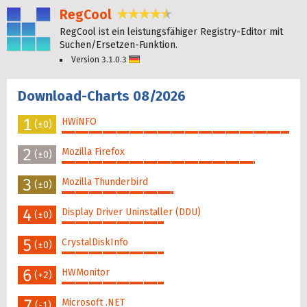
RegCool
4,4 Sterne
RegCool ist ein leistungsfähiger Registry-Editor mit
Suchen/Ersetzen-Funktion.
Version 3.1.0.3
Deutsch
Download-Charts 08/2026
1
HWiNFO
(±0)
100%
2
Mozilla Firefox
(±0)
85%
3
Mozilla Thunderbird
(±0)
49%
4
Display Driver Uninstaller (DDU)
(±0)
45%
5
CrystalDiskInfo
(±0)
45%
6
HWMonitor
(+2)
45%
7
Microsoft .NET
(-1)