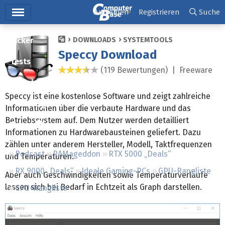
Hauptmenü
Anmelden
Registrieren
Suche
Ticker
DOWNLOADS
SYSTEMTOOLS
Speccy Download
Tests
(119 Bewertungen) |
Freeware
3,4 Sterne
Downloads
Speccy ist eine kostenlose Software und zeigt zahlreiche
Preisvergleich
Informationen über die verbaute Hardware und das
Betriebssystem auf. Dem Nutzer werden detailliert
Forum
Informationen zu Hardwarebausteinen geliefert. Dazu
zählen unter anderem Hersteller, Modell, Taktfrequenzen
Podcast
RAMageddon
RTX 5000 „Deals“
und Temperaturen.
RX 9000 „Deals“
Ideale Gaming-PCs
GPU-Rangliste
Aber auch Geschwindigkeiten sowie Temperaturverläufe
lassen sich bei Bedarf in Echtzeit als Graph darstellen.
CPU-Rangliste