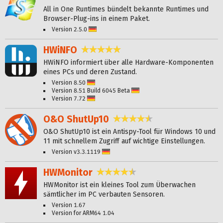
All in One Runtimes bündelt bekannte Runtimes und
Browser-Plug-ins in einem Paket.
Version 2.5.0
Deutsch
HWiNFO
4,8 Sterne
HWiNFO informiert über alle Hardware-Komponenten
eines PCs und deren Zustand.
Version 8.50
Deutsch
Version 8.51 Build 6045 Beta
Deutsch
Version 7.72
Deutsch
O&O ShutUp10
4,6 Sterne
O&O ShutUp10 ist ein Antispy-Tool für Windows 10 und
11 mit schnellem Zugriff auf wichtige Einstellungen.
Version v3.3.1119
Deutsch
HWMonitor
4,6 Sterne
HWMonitor ist ein kleines Tool zum Überwachen
sämtlicher im PC verbauten Sensoren.
Version 1.67
Version for ARM64 1.04