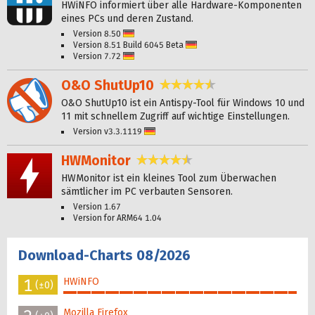
HWiNFO informiert über alle Hardware-Komponenten
eines PCs und deren Zustand.
Version 8.50
Deutsch
Version 8.51 Build 6045 Beta
Deutsch
Version 7.72
Deutsch
O&O ShutUp10
4,6 Sterne
O&O ShutUp10 ist ein Antispy-Tool für Windows 10 und
11 mit schnellem Zugriff auf wichtige Einstellungen.
Version v3.3.1119
Deutsch
HWMonitor
4,6 Sterne
HWMonitor ist ein kleines Tool zum Überwachen
sämtlicher im PC verbauten Sensoren.
Version 1.67
Version for ARM64 1.04
Download-Charts 08/2026
1
HWiNFO
(±0)
100%
Mozilla Firefox