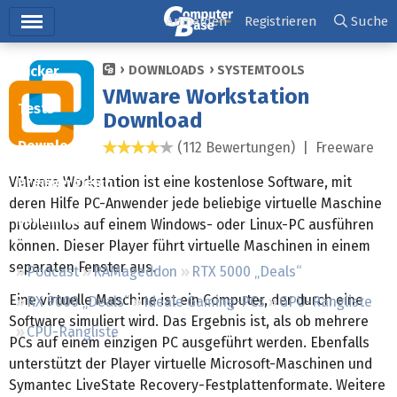
Hauptmenü
Anmelden
Registrieren
Suche
Ticker
DOWNLOADS
SYSTEMTOOLS
VMware Workstation
Tests
Download
Downloads
(112 Bewertungen) |
Freeware
4,1 Sterne
VMware Workstation ist eine kostenlose Software, mit
Preisvergleich
deren Hilfe PC-Anwender jede beliebige virtuelle Maschine
Forum
problemlos auf einem Windows- oder Linux-PC ausführen
können. Dieser Player führt virtuelle Maschinen in einem
separaten Fenster aus.
Podcast
RAMageddon
RTX 5000 „Deals“
Eine virtuelle Maschine ist ein Computer, der durch eine
RX 9000 „Deals“
Ideale Gaming-PCs
GPU-Rangliste
Software simuliert wird. Das Ergebnis ist, als ob mehrere
CPU-Rangliste
PCs auf einem einzigen PC ausgeführt werden. Ebenfalls
unterstützt der Player virtuelle Microsoft-Maschinen und
Symantec LiveState Recovery-Festplattenformate. Weitere