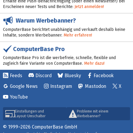
Erhalte eine Push-Benachrichtigung (oder einen Newsletter) bei
Erscheinen neuer Tests und Berichte:
Jetzt anmelden!
Warum Werbebanner?
ComputerBase berichtet unabhängig und verkauft deshalb keine
Inhalte, sondern Werbebanner.
Mehr erfahren!
ComputerBase Pro
ComputerBase Pro ist die werbefreie, schnelle, flexible und
zugleich faire Variante von ComputerBase.
Mehr dazu!
Feeds
Discord
Bluesky
Facebook
Google News
Instagram
Mastodon
X
YouTube
Einstellungen und
Probleme mit einem
Layout-Umschalter
Werbebanner?
© 1999–2026 ComputerBase GmbH