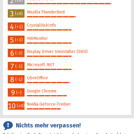
2
(±0)
85%
3
Mozilla Thunderbird
(±0)
49%
4
CrystalDiskInfo
(+1)
45%
5
HWMonitor
(+3)
45%
6
Display Driver Uninstaller (DDU)
(-2)
45%
7
Microsoft .NET
(-1)
45%
8
LibreOffice
(-1)
43%
9
Google Chrome
(–)
40%
10
Nvidia GeForce-Treiber
(±0)
34%
Nichts mehr verpassen!