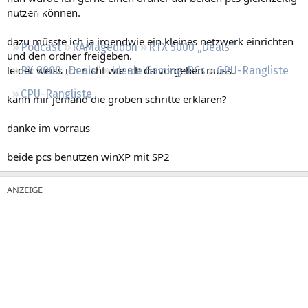
Regeln
nutzen können.
dazu müsste ich ja irgendwie ein kleines netzwerk einrichten
Podcast
RAMageddon
RTX 5000 „Deals“
und den ordner freigeben.
leider weiss ich nicht wie ich da vorgehen muss.
RX 9000 „Deals“
Ideale Gaming-PCs
GPU-Rangliste
CPU-Rangliste
kann mir jemand die groben schritte erklären?
danke im vorraus
beide pcs benutzen winXP mit SP2