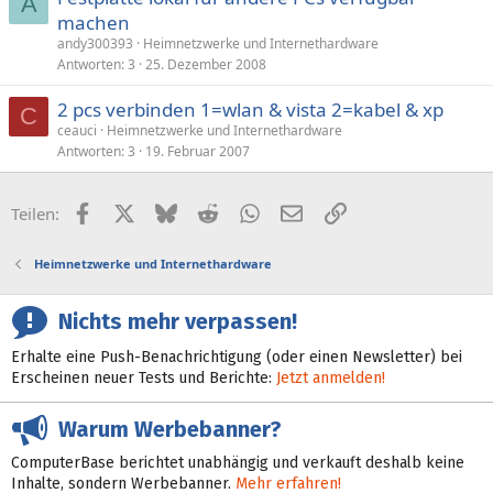
A
machen
andy300393
Heimnetzwerke und Internethardware
Antworten
3
25. Dezember 2008
2 pcs verbinden 1=wlan & vista 2=kabel & xp
C
ceauci
Heimnetzwerke und Internethardware
Antworten
3
19. Februar 2007
Facebook
X (Twitter)
Bluesky
Reddit
WhatsApp
E-Mail
Link
Teilen:
Heimnetzwerke und Internethardware
Nichts mehr verpassen!
Erhalte eine Push-Benachrichtigung (oder einen Newsletter) bei
Erscheinen neuer Tests und Berichte:
Jetzt anmelden!
Warum Werbebanner?
ComputerBase berichtet unabhängig und verkauft deshalb keine
Inhalte, sondern Werbebanner.
Mehr erfahren!