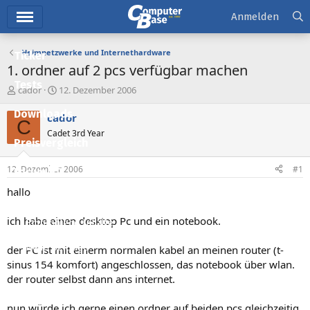
Hauptmenü
Anmelden
Heimnetzwerke und Internethardware
Ticker
1. ordner auf 2 pcs verfügbar machen
Tests
E
E
cador
12. Dezember 2006
r
r
Downloads
s
s
cador
C
t
t
Cadet 3rd Year
e
e
Preisvergleich
l
l
l
l
12. Dezember 2006
#1
Forum
e
t
r
a
hallo
Aktuelles
m
ich habe einen desktop Pc und ein notebook.
Empfohlene Inhalte
Neue Beiträge
der PC ist mit einerm normalen kabel an meinen router (t-
sinus 154 komfort) angeschlossen, das notebook über wlan.
Neueste Aktivitäten
der router selbst dann ans internet.
Leserartikel
nun würde ich gerne einen ordner auf beiden pcs gleichzeitig