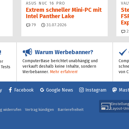
ASUS NUC 16 PRO
VAL
Extrem schneller Mini-PC mit
St
Intel Panther Lake
FSR
Ex
Kommentare
79
31.07.2026
2
Warum Werbebanner?
!
ComputerBase berichtet unabhängig und
Compu
er
verkauft deshalb keine Inhalte, sondern
schne
 Tests
Werbebanner.
Mehr erfahren!
von 
y
Facebook
Google News
Instagram
Mas
Einstellun
Layout-Um
ag widerrufen
Vertrag kündigen
Barrierefreiheit