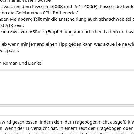
ochmal aufrüsten würde.
e zwischen dem Ryzen 5 5600X und I5 12400(F). Passen die beid
t da die Gefahr eines CPU Bottlenecks?
den Mainboard fällt mir die Entscheidung auch sehr schwer, sol
st ATX sein.
e ich zwei von ASRock (Empfehlung vom örtlichen Laden) und war 
lieb wenn mir jemand einen Tipp geben kann was aktuell eine wir
eit passt.
en Roman und Danke!
 wird geschlossen, indem dem der Fragebogen nicht ausgefüllt 
uch, wenn der TE versucht hat, in einem Text den Fragebogen oder