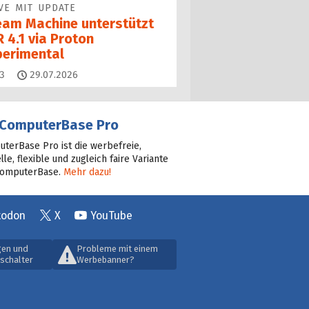
VE MIT UPDATE
eam Machine unterstützt
 4.1 via Proton
perimental
Kommentare
3
29.07.2026
ComputerBase Pro
terBase Pro ist die werbefreie,
lle, flexible und zugleich faire Variante
ComputerBase.
Mehr dazu!
todon
X
YouTube
gen und
Probleme mit einem
schalter
Werbebanner?