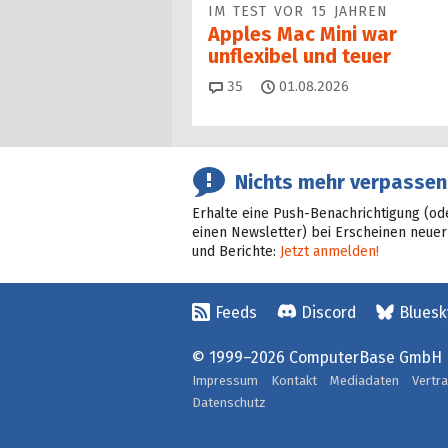
IM TEST VOR 15 JAHREN
Apples Mac Mini war
unflexibel und teuer
Kommentare
35
01.08.2026
Nichts mehr verpassen
Erhalte eine Push-Benachrichtigung (od
einen Newsletter) bei Erscheinen neuer
und Berichte:
Jetzt anmelden!
Feeds
Discord
Bluesk
© 1999–2026 ComputerBase GmbH
Impressum
Kontakt
Mediadaten
Vertr
Datenschutz