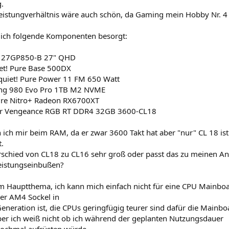
g.
leistungverhältnis wäre auch schön, da Gaming mein Hobby Nr. 4 i
 ich folgende Komponenten besorgt:
G 27GP850-B 27" QHD
iet! Pure Base 500DX
e quiet! Pure Power 11 FM 650 Watt
ng 980 Evo Pro 1TB M2 NVME
ire Nitro+ Radeon RX6700XT
ir Vengeance RGB RT DDR4 32GB 3600-CL18
 ich mir beim RAM, da er zwar 3600 Takt hat aber "nur" CL 18 is
t.
erschied von CL18 zu CL16 sehr groß oder passt das zu meinen 
eistungseinbußen?
 Hauptthema, ich kann mich einfach nicht für eine CPU Mainboar
der AM4 Sockel in
Generation ist, die CPUs geringfügig teurer sind dafür die Mainbo
ber ich weiß nicht ob ich während der geplanten Nutzungsdauer