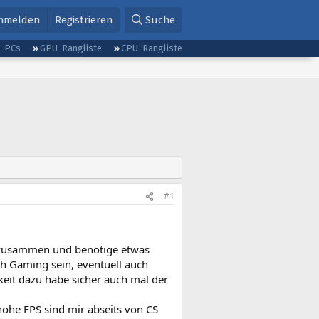
nmelden
Registrieren
Suche
g-PCs
GPU-Rangliste
CPU-Rangliste
#1
PC zusammen und benötige etwas
h Gaming sein, eventuell auch
keit dazu habe sicher auch mal der
hohe FPS sind mir abseits von CS