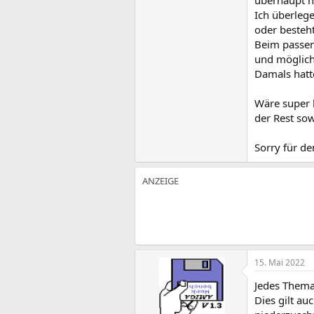
überhaupt n
Ich überleg
oder besteh
Beim passen
und möglich
Damals hatt
Wäre super 
der Rest sow
Sorry für d
15. Mai 2022
Jedes Thema
Dies gilt a