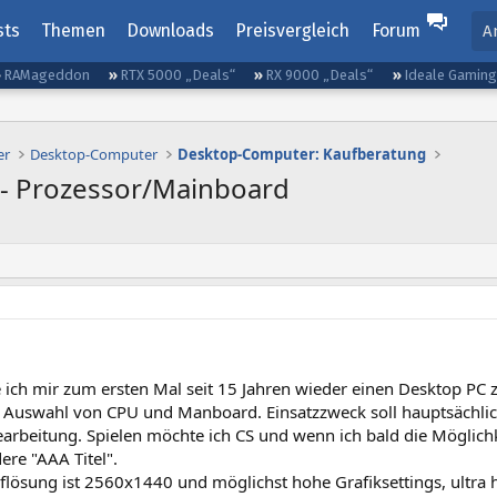
sts
Themen
Downloads
Preisvergleich
Forum
A
RAMageddon
RTX 5000 „Deals“
RX 9000 „Deals“
Ideale Gamin
er
Desktop-Computer
Desktop-Computer: Kaufberatung
- Prozessor/Mainboard
lle ich mir zum ersten Mal seit 15 Jahren wieder einen Desktop 
er Auswahl von CPU und Manboard. Einsatzzweck soll hauptsächlic
earbeitung. Spielen möchte ich CS und wenn ich bald die Möglich
ere "AAA Titel".
flösung ist 2560x1440 und möglichst hohe Grafiksettings, ultra 