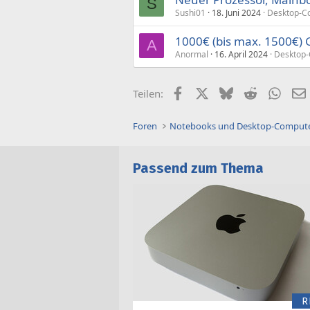
S
Sushi01
18. Juni 2024
Desktop-C
1000€ (bis max. 1500€)
A
Anormal
16. April 2024
Desktop-
Facebook
X (Twitter)
Bluesky
Reddit
What
Teilen:
Foren
Notebooks und Desktop-Comput
Passend zum Thema
R