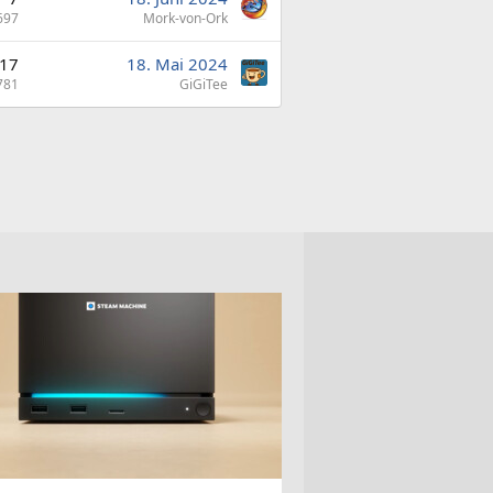
697
Mork-von-Ork
17
18. Mai 2024
781
GiGiTee