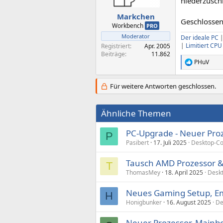
niederzusch
Markchen
Geschlosse
Workbench
PRO
Moderator
Der ideale PC
|
Limitiert CP
Registriert
Apr. 2005
Beiträge
11.862
PHuV
R
e
a
Für weitere Antworten geschlossen.
k
t
i
Ähnliche Themen
o
n
e
PC-Upgrade - Neuer Proz
P
n
Pasibert
17. Juli 2025
Desktop-Co
:
Tausch AMD Prozessor &
T
ThomasMey
18. April 2025
Desk
Neues Gaming Setup, E
H
Honigbunker
16. August 2025
De
Neuer Prozessor, Mainb