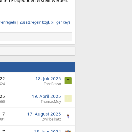
llten Fragebogen erstellt werden.
renregeln
|
Zusatzregeln bzgl. billiger Keys
22
18. Juli 2025
T
624
ToroRosso
25
19. April 2025
T
660
ThomasMey
7
17. August 2025
881
Zwirbelkatz
7
18. Juni 2024