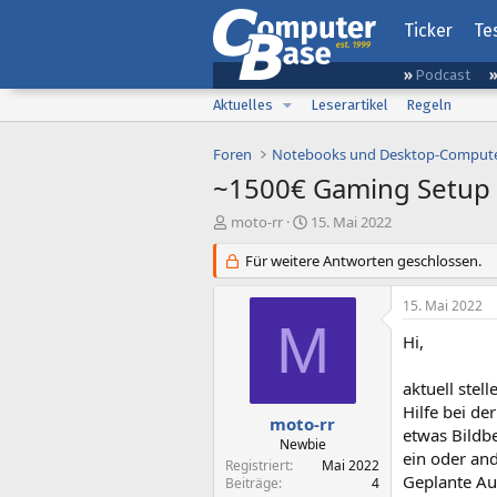
Ticker
Te
Podcast
Aktuelles
Leserartikel
Regeln
Foren
Notebooks und Desktop-Comput
~1500€ Gaming Setup 
E
E
moto-rr
15. Mai 2022
r
r
s
Für weitere Antworten geschlossen.
s
t
t
e
e
15. Mai 2022
l
l
M
l
l
Hi,
e
t
r
a
aktuell ste
m
Hilfe bei d
moto-rr
etwas Bildb
Newbie
ein oder and
Registriert
Mai 2022
Geplante Au
Beiträge
4