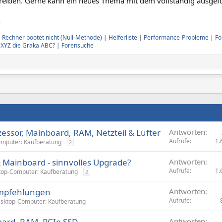
reiben. Gerne kann ein neues Thema mit dem vollständig ausgefü
n
|
Rechner bootet nicht (Null-Methode)
|
Helferliste
|
Performance-Probleme
|
Fo
U XYZ die Graka ABC?
|
Forensuche
essor, Mainboard, RAM, Netzteil & Lüfter
Antworten
Aufrufe
1.
mputer: Kaufberatung
2
 Mainboard - sinnvolles Upgrade?
Antworten
Aufrufe
1.
top-Computer: Kaufberatung
2
mpfehlungen
Antworten
Aufrufe
sktop-Computer: Kaufberatung
oard, RAM, PCIe SSD
Antworten