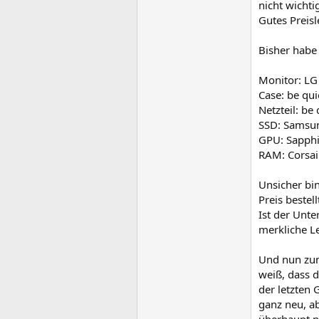
nicht wichti
Gutes Preis
Bisher habe
Monitor: L
Case: be qu
Netzteil: b
SSD: Samsu
GPU: Sapph
RAM: Corsa
Unsicher bin
Preis bestell
Ist der Unt
merkliche L
Und nun zum
weiß, dass 
der letzten 
ganz neu, a