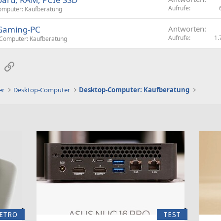
Aufrufe
omputer: Kaufberatung
 Gaming-PC
Antworten
Aufrufe
1.
Computer: Kaufberatung
sApp
E-Mail
Link
er
Desktop-Computer
Desktop-Computer: Kaufberatung
ETRO
TEST