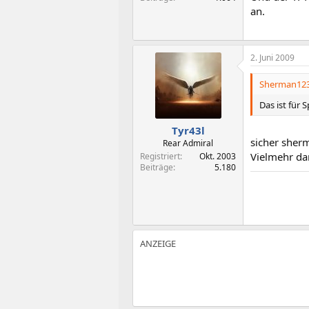
an.
2. Juni 2009
Sherman123 
Das ist für S
Tyr43l
sicher sher
Rear Admiral
Vielmehr da
Registriert
Okt. 2003
Beiträge
5.180