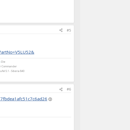
#5
ml?artNo=V5LU52&
B
-Die
air Commander
ufel 5.1 - Siberia 840
#6
2d7fbdea1afc51c7c6ad26