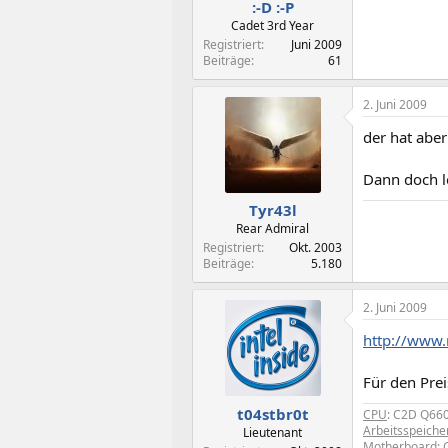
:-D :-P
Cadet 3rd Year
Registriert
Juni 2009
Beiträge
61
2. Juni 2009
der hat abe
Dann doch l
Tyr43l
Rear Admiral
Registriert
Okt. 2003
Beiträge
5.180
2. Juni 2009
http://www
Für den Prei
t04stbr0t
CPU
: C2D Q66
Arbeitsspeiche
Lieutenant
Motherboard
: