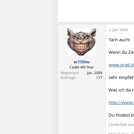
2. Juni 2009
Tach auch!
Wenn du Zeit
w1ll0w
www.prad.d
Cadet 4th Year
Registriert
Jan. 2009
sehr empfeh
Beiträge
117
Was ich da 
http://www.
Du findest 
I know that ass