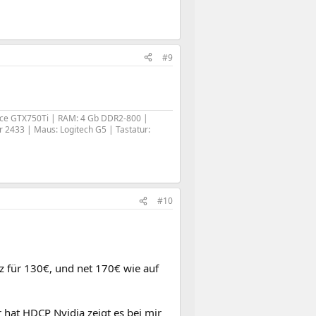
#9
rce GTX750Ti | RAM: 4 Gb DDR2-800 |
2433 | Maus: Logitech G5 | Tastatur:
#10
ez für 130€, und net 170€ wie auf
 hat HDCP Nvidia zeigt es bei mir