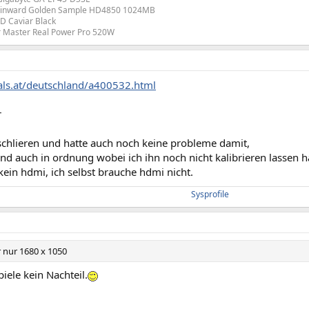
ainward Golden Sample HD4850 1024MB
D Caviar Black
r Master Real Power Pro 520W
hals.at/deutschland/a400532.html
r
 schlieren und hatte auch noch keine probleme damit,
ind auch in ordnung wobei ich ihn noch nicht kalibrieren lassen 
kein hdmi, ich selbst brauche hdmi nicht.
Sysprofile
r nur 1680 x 1050
piele kein Nachteil.