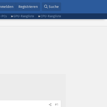
nmelden
Registrieren
Suche
g-PCs
GPU-Rangliste
CPU-Rangliste
#1