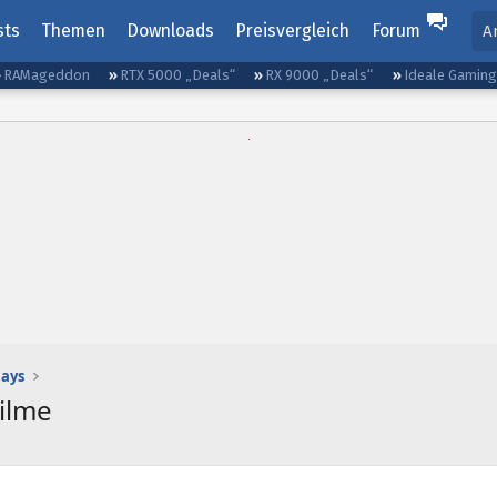
sts
Themen
Downloads
Preisvergleich
Forum
A
RAMageddon
RTX 5000 „Deals“
RX 9000 „Deals“
Ideale Gamin
lays
Filme