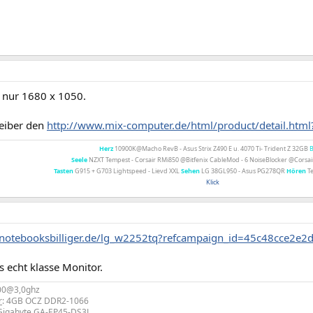
r nur 1680 x 1050.
eiber den
http://www.mix-computer.de/html/product/detail.ht
Herz
10900K@Macho RevB - Asus Strix Z490 E u. 4070 Ti- Trident Z 32GB
Seele
NZXT Tempest - Corsair RMi850 @Bitfenix CableMod - 6 NoiseBlocker @Cors
Tasten
G915 + G703 Lightspeed - Lievd XXL
Sehen
LG 38GL950 - Asus PG278QR
Hören
Te
Klick
.notebooksbilliger.de/lg_w2252tq?refcampaign_id=45c48cce2e
s echt klasse Monitor.
00@3,0ghz
r
: 4GB OCZ DDR2-1066
 Gigabyte GA-EP45-DS3L