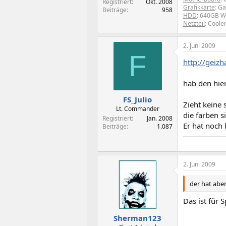
Registriert
Okt. 2008
Grafikkarte
: G
Beiträge
958
HDD
: 640GB W
Netzteil
: Coole
2. Juni 2009
F
http://geiz
hab den hie
FS_Julio
Zieht keine
Lt. Commander
die farben s
Registriert
Jan. 2008
Er hat noch 
Beiträge
1.087
2. Juni 2009
der hat abe
Das ist für S
Sherman123