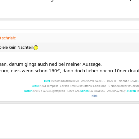
schrieb:
piele kein Nachteil.
man, darum gings auch ned bei meiner Aussage.
rum, dass wenn schon 160€, dann doch lieber nochn 10ner drau
Herz
10900K@Macho RevB - Asus Strix Z490 E u. 4070 Ti- Trident Z 32GB
Seele
NZXT Tempest - Corsair RMi850 @Bitfenix CableMod - 6 NoiseBlocker @Cors
Tasten
G915 + G703 Lightspeed - Lievd XXL
Sehen
LG 38GL950 - Asus PG278QR
Hören
Te
Klick