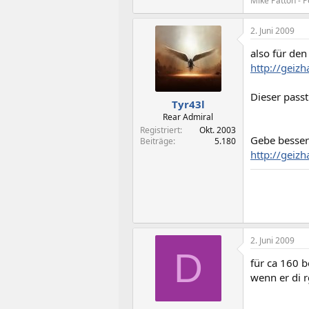
Mike Patton - 
2. Juni 2009
also für de
http://geiz
Dieser passt
Tyr43l
Rear Admiral
Registriert
Okt. 2003
Gebe besser
Beiträge
5.180
http://geiz
2. Juni 2009
D
für ca 160
wenn er di 