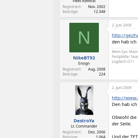
Fleet Admiral
Registriert
Nov. 2002
Beiträge
12.348
2. Juni 2009
N
http://geiz
den hab ich 
Mein Sys: Mai
Festplatte: Se
NikeBT92
Logitech G11
Ensign
Registriert
Aug. 2008
Beiträge
224
2. Juni 2009
http://www.
Den hab ich 
Obwohl die P
DestroYa
der Seite.
Lt. Commander
Registriert
Dez. 2006
Und der TFT 
Beiträge
1.064