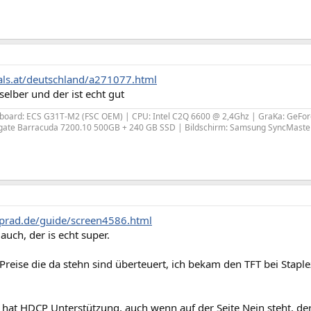
hals.at/deutschland/a271077.html
selber und der ist echt gut
nboard: ECS G31T-M2 (FSC OEM) | CPU: Intel C2Q 6600 @ 2,4Ghz | GraKa: GeFo
agate Barracuda 7200.10 500GB + 240 GB SSD | Bildschirm: Samsung SyncMaster 
prad.de/guide/screen4586.html
auch, der is echt super.
reise die da stehn sind überteuert, ich bekam den TFT bei Stapl
hat HDCP Unterstützung, auch wenn auf der Seite Nein steht, der