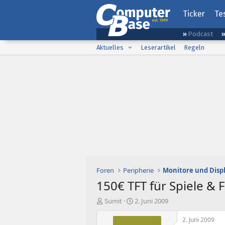
Ticker
Te
Podcast
Aktuelles
Leserartikel
Regeln
Foren
Peripherie
Monitore und Disp
150€ TFT für Spiele & 
E
E
Sumit
2. Juni 2009
r
r
s
s
2. Juni 2009