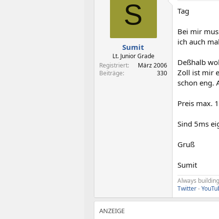
t
t
S
Tag
e
e
l
l
l
l
Bei mir mus
e
t
ich auch ma
Sumit
r
a
m
Lt. Junior Grade
Deßhalb wohl
Registriert
März 2006
Zoll ist mir
Beiträge
330
schon eng. 
Preis max. 
Sind 5ms eig
Gruß
Sumit
Always building
Twitter
-
YouTu