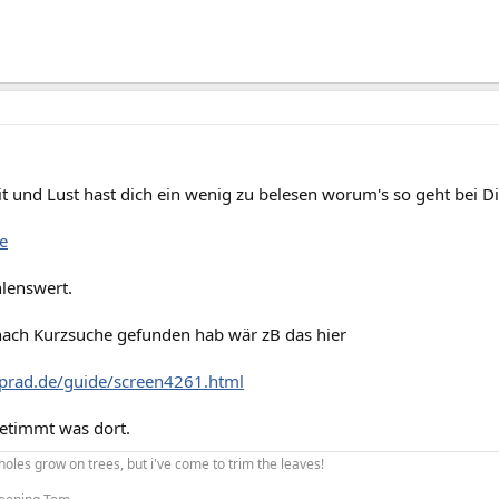
 und Lust hast dich ein wenig zu belesen worum's so geht bei Disp
e
lenswert.
nach Kurzsuche gefunden hab wär zB das hier
prad.de/guide/screen4261.html
betimmt was dort.
holes grow on trees, but i've come to trim the leaves!