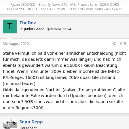
Ryzen 7800X3D - Endorfy Navis 240 - MSI Project Zero - 32GB DDR5
6000Mhz CL30 - TUF 6950XT - 2x WD Black 770 - RMX 750W - ASUS A21​
TheDev
T
Lt. Junior Grade
🎅Rätsel-Elite ’24
30. August 2020
#15
Stehe vermutlich bald vor einer ähnlichen Entscheidung (nicht
für mich, da dauerts dann immer was länger) und hab mich
ebenfalls gewundert warum die 5600XT kaum Beachtung
findet. Wenn man unter 300€ bleiben möchte ist die IMHO
P/L-Sieger. 1660Ti ist langsamer, 2060 quasi Gleichstand
(minimal teurer).
Gibts da irgendeinen Nachteil (außer „Treiberproblemen“, alle
mir bekannte Fälle wurden durch Updates behoben), den ich
übersehe? 6GB sind zwar nicht schön aber die haben sie alle
in der Region <300€.
Sepp Depp
Lieutenant