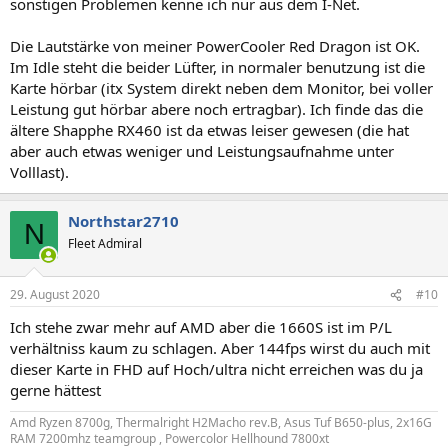
sonstigen Problemen kenne ich nur aus dem I-Net.
Die Lautstärke von meiner PowerCooler Red Dragon ist OK.
Im Idle steht die beider Lüfter, in normaler benutzung ist die
Karte hörbar (itx System direkt neben dem Monitor, bei voller
Leistung gut hörbar abere noch ertragbar). Ich finde das die
ältere Shapphe RX460 ist da etwas leiser gewesen (die hat
aber auch etwas weniger und Leistungsaufnahme unter
Volllast).
Northstar2710
N
Fleet Admiral
29. August 2020
#10
Ich stehe zwar mehr auf AMD aber die 1660S ist im P/L
verhältniss kaum zu schlagen. Aber 144fps wirst du auch mit
dieser Karte in FHD auf Hoch/ultra nicht erreichen was du ja
gerne hättest
Amd Ryzen 8700g, Thermalright H2Macho rev.B, Asus Tuf B650-plus, 2x16G
RAM 7200mhz teamgroup , Powercolor Hellhound 7800xt