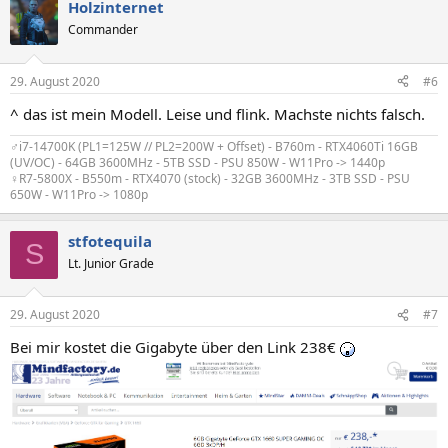
Holzinternet
Commander
29. August 2020
#6
^ das ist mein Modell. Leise und flink. Machste nichts falsch.
♂️i7-14700K (PL1=125W // PL2=200W + Offset) - B760m - RTX4060Ti 16GB
(UV/OC) - 64GB 3600MHz - 5TB SSD - PSU 850W - W11Pro -> 1440p
♀️R7-5800X - B550m - RTX4070 (stock) - 32GB 3600MHz - 3TB SSD - PSU
650W - W11Pro -> 1080p
stfotequila
S
Lt. Junior Grade
29. August 2020
#7
Bei mir kostet die Gigabyte über den Link 238€