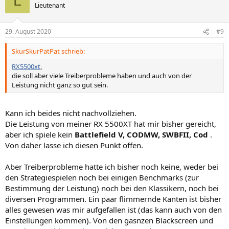
L
t
Lieutenant
i
o
n
29. August 2020
#9
e
n
SkurSkurPatPat schrieb:
:
RX5500xt
,
die soll aber viele Treiberprobleme haben und auch von der
Leistung nicht ganz so gut sein.
Kann ich beides nicht nachvollziehen.
Die Leistung von meiner RX 5500XT hat mir bisher gereicht,
aber ich spiele kein
Battlefield V, CODMW, SWBFII, Cod
.
Von daher lasse ich diesen Punkt offen.
Aber Treiberprobleme hatte ich bisher noch keine, weder bei
den Strategiespielen noch bei einigen Benchmarks (zur
Bestimmung der Leistung) noch bei den Klassikern, noch bei
diversen Programmen. Ein paar flimmernde Kanten ist bisher
alles gewesen was mir aufgefallen ist (das kann auch von den
Einstellungen kommen). Von den gasnzen Blackscreen und