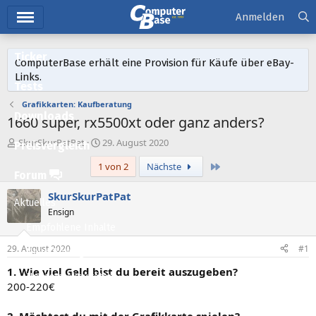
Hauptmenü
Anmelden
Ticker
ComputerBase erhält eine Provision für Käufe über eBay-
Links.
Tests
Grafikkarten: Kaufberatung
Downloads
1660 super, rx5500xt oder ganz anders?
E
E
SkurSkurPatPat
29. August 2020
Preisvergleich
r
r
Letzte
1 von 2
Nächste
s
s
Forum
t
t
e
e
SkurSkurPatPat
Aktuelles
l
l
Ensign
l
l
Empfohlene Inhalte
e
t
r
a
29. August 2020
#1
Neue Beiträge
m
1. Wie viel Geld bist du bereit auszugeben?
Neueste Aktivitäten
200-220€
Leserartikel
2. Möchtest du mit der Grafikkarte spielen?