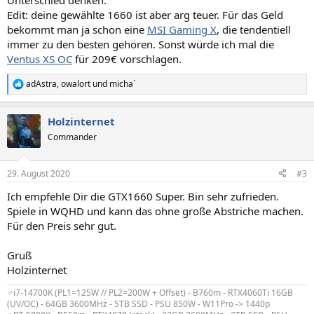
Unterschied denken.
Edit: deine gewählte 1660 ist aber arg teuer. Für das Geld
bekommt man ja schon eine
MSI Gaming X
, die tendentiell
immer zu den besten gehören. Sonst würde ich mal die
Ventus XS OC
für 209€ vorschlagen.
adAstra
,
owalort
und
micha`
R
e
a
Holzinternet
k
t
Commander
i
o
n
29. August 2020
#3
e
n
Ich empfehle Dir die GTX1660 Super. Bin sehr zufrieden.
:
Spiele in WQHD und kann das ohne große Abstriche machen.
Für den Preis sehr gut.
Gruß
Holzinternet
♂️i7-14700K (PL1=125W // PL2=200W + Offset) - B760m - RTX4060Ti 16GB
(UV/OC) - 64GB 3600MHz - 5TB SSD - PSU 850W - W11Pro -> 1440p