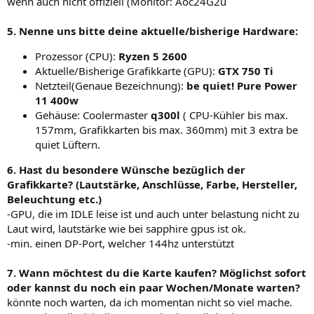
wenn auch nicht offiziell (Monitor: Aoc24G2u
5. Nenne uns bitte deine aktuelle/bisherige Hardware:
Prozessor (CPU):
Ryzen 5 2600
Aktuelle/Bisherige Grafikkarte (GPU):
GTX 750 Ti
Netzteil(Genaue Bezeichnung):
be quiet! Pure Power
11 400w
Gehäuse: Coolermaster
q300l
( CPU-Kühler bis max.
157mm, Grafikkarten bis max. 360mm) mit 3 extra be
quiet Lüftern.
6. Hast du besondere Wünsche bezüglich der
Grafikkarte? (Lautstärke, Anschlüsse, Farbe, Hersteller,
Beleuchtung etc.)
-GPU, die im IDLE leise ist und auch unter belastung nicht zu
Laut wird, lautstärke wie bei sapphire gpus ist ok.
-min. einen DP-Port, welcher 144hz unterstützt
7. Wann möchtest du die Karte kaufen? Möglichst sofort
oder kannst du noch ein paar Wochen/Monate warten?
könnte noch warten, da ich momentan nicht so viel mache.