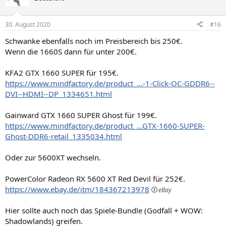
30. August 2020
#16
Schwanke ebenfalls noch im Preisbereich bis 250€.
Wenn die 1660S dann für unter 200€.
KFA2 GTX 1660 SUPER für 195€.
https://www.mindfactory.de/product_...-1-Click-OC-GDDR6--
DVI--HDMI--DP_1334651.html
Gainward GTX 1660 SUPER Ghost für 199€.
https://www.mindfactory.de/product_...GTX-1660-SUPER-
Ghost-DDR6-retail_1335034.html
Oder zur 5600XT wechseln.
PowerColor Radeon RX 5600 XT Red Devil für 252€.
https://www.ebay.de/itm/184367213978
Hier sollte auch noch das Spiele-Bundle (Godfall + WOW:
Shadowlands) greifen.