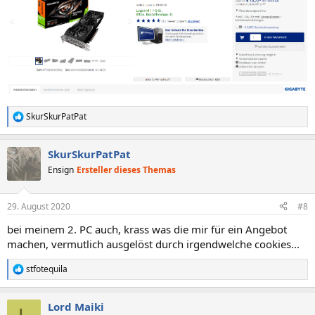
SkurSkurPatPat
R
e
a
SkurSkurPatPat
k
t
Ensign
Ersteller dieses Themas
i
o
n
29. August 2020
#8
e
n
bei meinem 2. PC auch, krass was die mir für ein Angebot
:
machen, vermutlich ausgelöst durch irgendwelche cookies...
stfotequila
R
e
a
Lord Maiki
k