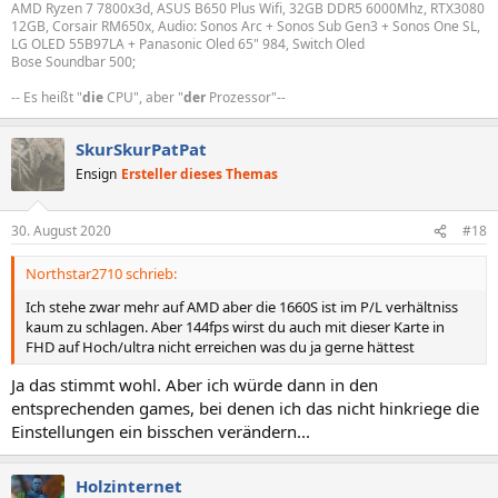
AMD Ryzen 7 7800x3d, ASUS B650 Plus Wifi, 32GB DDR5 6000Mhz, RTX3080
12GB, Corsair RM650x, Audio: Sonos Arc + Sonos Sub Gen3 + Sonos One SL,
LG OLED 55B97LA + Panasonic Oled 65" 984, Switch Oled
Bose Soundbar 500;
-- Es heißt "
die
CPU", aber "
der
Prozessor"--
SkurSkurPatPat
Ensign
Ersteller dieses Themas
30. August 2020
#18
Northstar2710 schrieb:
Ich stehe zwar mehr auf AMD aber die 1660S ist im P/L verhältniss
kaum zu schlagen. Aber 144fps wirst du auch mit dieser Karte in
FHD auf Hoch/ultra nicht erreichen was du ja gerne hättest
Ja das stimmt wohl. Aber ich würde dann in den
entsprechenden games, bei denen ich das nicht hinkriege die
Einstellungen ein bisschen verändern...
Holzinternet