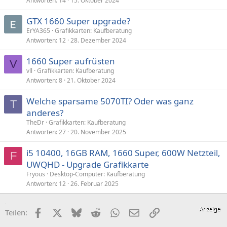
Antworten
14
15. Oktober 2024
GTX 1660 Super upgrade?
ErYA365
Grafikkarten: Kaufberatung
Antworten
12
28. Dezember 2024
1660 Super aufrüsten
V
vll
Grafikkarten: Kaufberatung
Antworten
8
21. Oktober 2024
Welche sparsame 5070TI? Oder was ganz
T
anderes?
TheDr
Grafikkarten: Kaufberatung
Antworten
27
20. November 2025
i5 10400, 16GB RAM, 1660 Super, 600W Netzteil,
F
UWQHD - Upgrade Grafikkarte
Fryous
Desktop-Computer: Kaufberatung
Antworten
12
26. Februar 2025
Facebook
X (Twitter)
Bluesky
Reddit
WhatsApp
E-Mail
Link
Teilen: