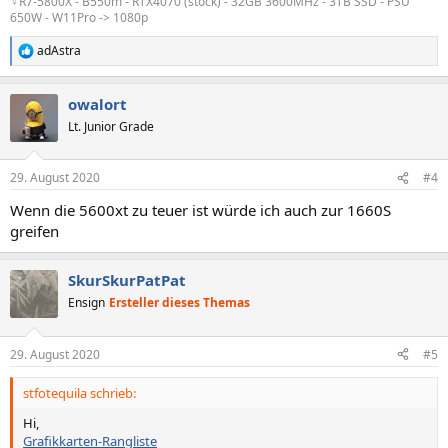
♀️R7-5800X - B550m - RTX4070 (stock) - 32GB 3600MHz - 3TB SSD - PSU
650W - W11Pro -> 1080p
adAstra
R
e
a
owalort
k
t
Lt. Junior Grade
i
o
n
29. August 2020
#4
e
n
Wenn die 5600xt zu teuer ist würde ich auch zur 1660S
:
greifen
SkurSkurPatPat
Ensign
Ersteller dieses Themas
29. August 2020
#5
stfotequila schrieb:
Hi,
Grafikkarten-Rangliste