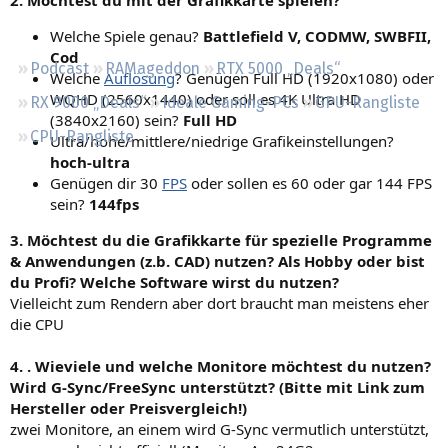
Regeln
Welche Spiele genau?
Battlefield V, CODMW, SWBFII,
Cod
Podcast
RAMageddon
RTX 5000 „Deals“
Welche
Auflösung
? Genügen Full HD (1920x1080) oder
WQHD (2560x1440) oder soll es 4K Ultra HD
RX 9000 „Deals“
Ideale Gaming-PCs
GPU-Rangliste
(3840x2160) sein?
Full HD
CPU-Rangliste
Ultra/hohe/mittlere/niedrige Grafikeinstellungen?
hoch-ultra
Genügen dir 30
FPS
oder sollen es 60 oder gar 144 FPS
sein?
144fps
3. Möchtest du die Grafikkarte für spezielle Programme
& Anwendungen (z.b. CAD) nutzen? Als Hobby oder bist
du Profi? Welche Software wirst du nutzen?
Vielleicht zum Rendern aber dort braucht man meistens eher
die CPU
4. . Wieviele und welche Monitore möchtest du nutzen?
Wird G-Sync/FreeSync unterstützt? (Bitte mit Link zum
Hersteller oder Preisvergleich!)
zwei Monitore, an einem wird G-Sync vermutlich unterstützt,