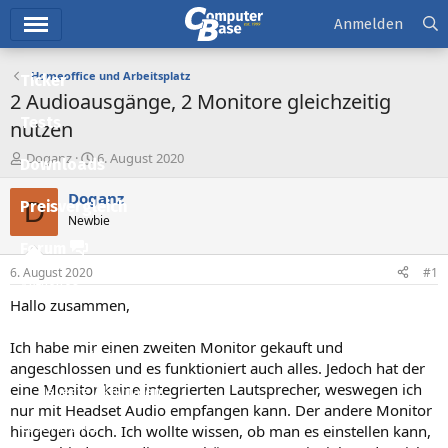
Hauptmenü
Anmelden
Homeoffice und Arbeitsplatz
Ticker
2 Audioausgänge, 2 Monitore gleichzeitig
Tests
nutzen
E
E
Doganz
6. August 2020
Downloads
r
r
s
s
Doganz
D
Preisvergleich
t
t
Newbie
e
e
l
l
Forum
l
l
6. August 2020
#1
e
t
Aktuelles
r
a
Hallo zusammen,
m
Empfohlene Inhalte
Ich habe mir einen zweiten Monitor gekauft und
Neue Beiträge
angeschlossen und es funktioniert auch alles. Jedoch hat der
eine Monitor keine integrierten Lautsprecher, weswegen ich
Neueste Aktivitäten
nur mit Headset Audio empfangen kann. Der andere Monitor
Leserartikel
hingegen doch. Ich wollte wissen, ob man es einstellen kann,