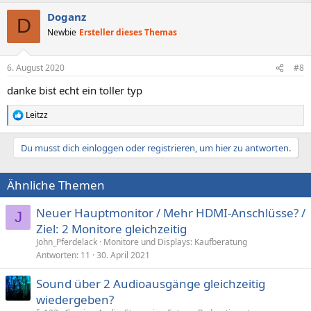
Doganz
D
Newbie
Ersteller dieses Themas
6. August 2020
#8
danke bist echt ein toller typ
Leitzz
R
e
a
Du musst dich einloggen oder registrieren, um hier zu antworten.
k
t
i
Ähnliche Themen
o
n
e
Neuer Hauptmonitor / Mehr HDMI-Anschlüsse? /
J
n
Ziel: 2 Monitore gleichzeitig
:
John_Pferdelack
Monitore und Displays: Kaufberatung
Antworten
11
30. April 2021
Sound über 2 Audioausgänge gleichzeitig
wiedergeben?