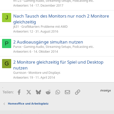
fn123
Gaming-Audio, Streaming-Setups, Podcasting etc.
Antworten
14
17. Dezember 2017
Nach Tausch des Monitors nur noch 2 Monitore
J
gleichzeitig
jk31
Grafikkarten: Probleme mit AMD
Antworten
12
31. August 2016
2 Audioausgänge simultan nutzen
P
Purox
Gaming-Audio, Streaming-Setups, Podcasting etc.
Antworten
6
14. Oktober 2014
2 Monitore gleichzeitig für Spiel und Desktop
G
nutzen
Gurnison
Monitore und Displays
Antworten
19
11. April 2014
Facebook
X (Twitter)
Bluesky
Reddit
WhatsApp
E-Mail
Link
Teilen:
Homeoffice und Arbeitsplatz