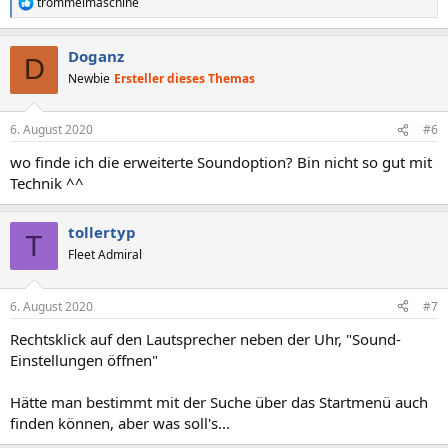
trommelmaschine
R
e
a
Doganz
k
D
t
Newbie
Ersteller dieses Themas
i
o
n
6. August 2020
#6
e
n
wo finde ich die erweiterte Soundoption? Bin nicht so gut mit
:
Technik ^^
tollertyp
T
Fleet Admiral
6. August 2020
#7
Rechtsklick auf den Lautsprecher neben der Uhr, "Sound-
Einstellungen öffnen"
Hätte man bestimmt mit der Suche über das Startmenü auch
finden können, aber was soll's...