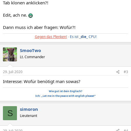
Tab klonen anklicken?!
Edit, ach ne.
Dann muss ich aber fragen: Wofür?!
Gegen das Plenken!
-
Es ist _
die
_ CPU!
SmooTwo
Lt. Commander
29. Juli 2020
#3
Interesse: Wofür benötigt man sowas?
Wie gut ist dein Englisch?
Ich: „Let me in the peace with english please!“
simoron
S
Lieutenant
29. Juli 2020
#4