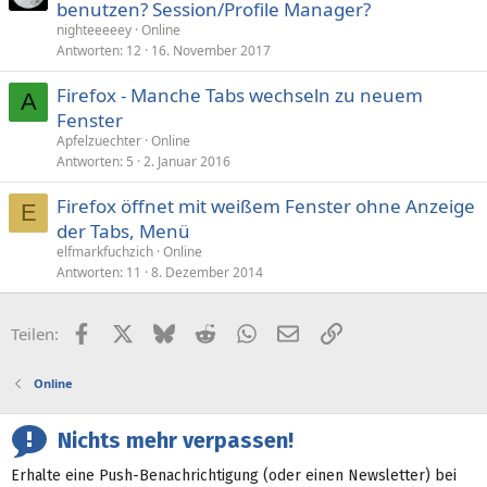
benutzen? Session/Profile Manager?
nighteeeeey
Online
Antworten
12
16. November 2017
Firefox - Manche Tabs wechseln zu neuem
A
Fenster
Apfelzuechter
Online
Antworten
5
2. Januar 2016
Firefox öffnet mit weißem Fenster ohne Anzeige
E
der Tabs, Menü
elfmarkfuchzich
Online
Antworten
11
8. Dezember 2014
Facebook
X (Twitter)
Bluesky
Reddit
WhatsApp
E-Mail
Link
Teilen:
Online
Nichts mehr verpassen!
Erhalte eine Push-Benachrichtigung (oder einen Newsletter) bei