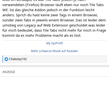
verwendeten (Firefox) Browser läuft eben nur noch Tile Tabs
WE. Ist das gleiche Addon jedoch in der Funktion leicht
anders. Sprich du hast keine zwei Tags in einem Browser,
sonder zwei Tabs in jeweils einem Browser. Das ist leider dem
umstieg von Legacy auf Web Extension geschuldet was leider
für mich bedeutet, dass Tile Tabs nicht mehr für mich in Frage
kommt da es mehr Probleme macht als es löst.
My SysProfil
Mehr schwarze Musik auf Youtube
!​
Chakotay192
R
e
a
k
t
i
o
n
e
n
: