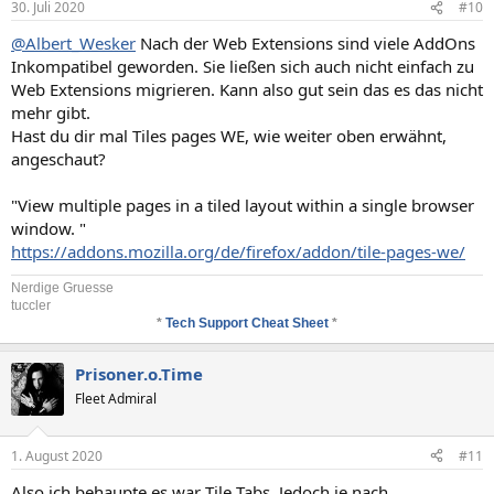
30. Juli 2020
#10
@Albert_Wesker
Nach der Web Extensions sind viele AddOns
Inkompatibel geworden. Sie ließen sich auch nicht einfach zu
Web Extensions migrieren. Kann also gut sein das es das nicht
mehr gibt.
Hast du dir mal Tiles pages WE, wie weiter oben erwähnt,
angeschaut?
"View multiple pages in a tiled layout within a single browser
window. "
https://addons.mozilla.org/de/firefox/addon/tile-pages-we/
Nerdige Gruesse
tuccler
*
Tech Support Cheat Sheet
*
Prisoner.o.Time
Fleet Admiral
1. August 2020
#11
Also ich behaupte es war Tile Tabs. Jedoch je nach