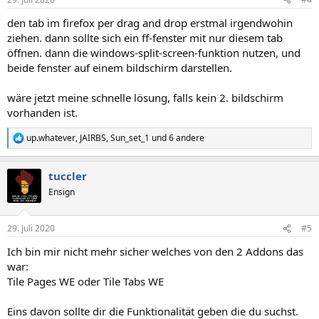
den tab im firefox per drag and drop erstmal irgendwohin
ziehen. dann sollte sich ein ff-fenster mit nur diesem tab
öffnen. dann die windows-split-screen-funktion nutzen, und
beide fenster auf einem bildschirm darstellen.
wäre jetzt meine schnelle lösung, falls kein 2. bildschirm
vorhanden ist.
up.whatever
,
JAIRBS
,
Sun_set_1
und 6 andere
R
e
a
tuccler
k
t
Ensign
i
o
n
29. Juli 2020
#5
e
n
Ich bin mir nicht mehr sicher welches von den 2 Addons das
:
war:
Tile Pages WE oder Tile Tabs WE
Eins davon sollte dir die Funktionalität geben die du suchst.