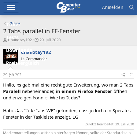
Hauptmenü
Anmelden
Online
Ticker
2 Tabs parallel in FF-Fenster
Tests
E
E
Chakotay192
29. Juli 2020
r
r
Downloads
s
s
Chakotay192
t
t
Lt. Commander
e
e
Preisvergleich
l
l
l
l
29. Juli 2020
#1
Forum
e
t
r
a
Hallo, es gab mal eine recht gute Erweiterung, wo man 2 Tabs
Aktuelles
m
Paralell
nebeneinander,
in einem Firefox Fenster
öffnen
und anzeigen konnte. Wie heißt das?
Empfohlene Inhalte
Neue Beiträge
Habe das "Title Tabs WE" gefunden, dass jedoch ein Sperates
Fenster in der Taskleiste anzeigt. LG
Neueste Aktivitäten
Zuletzt bearbeitet:
29. Juli 2020
Leserartikel
Mediendarstellungen kritisch hinterfragen können, sollte der Standard sein.