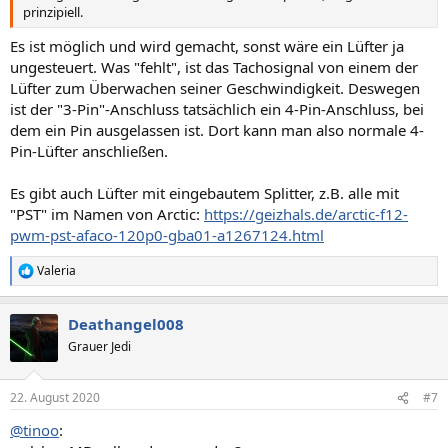
prinzipiell.
Es ist möglich und wird gemacht, sonst wäre ein Lüfter ja
ungesteuert. Was "fehlt", ist das Tachosignal von einem der
Lüfter zum Überwachen seiner Geschwindigkeit. Deswegen
ist der "3-Pin"-Anschluss tatsächlich ein 4-Pin-Anschluss, bei
dem ein Pin ausgelassen ist. Dort kann man also normale 4-
Pin-Lüfter anschließen.
Es gibt auch Lüfter mit eingebautem Splitter, z.B. alle mit
"PST" im Namen von Arctic:
https://geizhals.de/arctic-f12-
pwm-pst-afaco-120p0-gba01-a1267124.html
Valeria
R
e
a
Deathangel008
k
t
Grauer Jedi
i
o
n
22. August 2020
#7
e
n
@tinoo
:
: