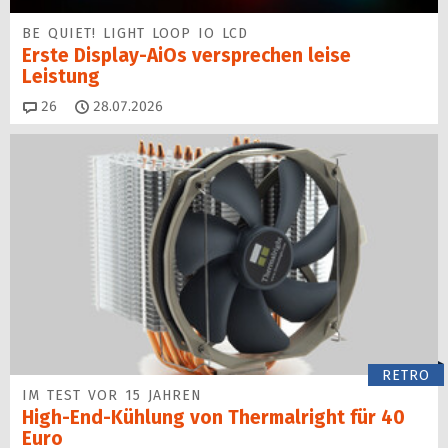
BE QUIET! LIGHT LOOP IO LCD
Erste Display-AiOs versprechen leise
Leistung
Kommentare
26
28.07.2026
RETRO
IM TEST VOR 15 JAHREN
High-End-Kühlung von Thermalright für 40
Euro