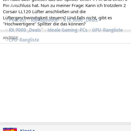
Regeln
Pin Anschluss hat. Nun zu meiner Frage: Kann ich trotzdem 2
Corsair LL120 Lüfter anschließen und die
Lüftergeschwindigkeit steuern? Und falls nicht, gibt es
Podcast
RAMageddon
RTX 5000 „Deals“
"Hochwertigere" Splitter die das können?
RX 9000 „Deals“
Ideale Gaming-PCs
GPU-Rangliste
CPU-Rangliste
KingLz