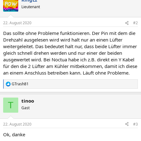
Lieutenant
22. August 2020
#2
Das sollte ohne Probleme funktionieren. Der Pin mit dem die
Drehzahl ausgelesen wird wird halt nur an einen Lüfter
weitergeleitet. Das bedeutet halt nur, dass beide Lüfter immer
gleich schnell drehen werden und nur einer der beiden
ausgewertet wird. Bei Noctua habe ich z.B. direkt ein Y Kabel
für den die 2 Lüfter am Kühler mitbekommen, damit ich diese
an einem Anschluss betreiben kann. Läuft ohne Probleme.
GTrash81
R
e
a
tinoo
k
T
t
Gast
i
o
n
22. August 2020
#3
e
n
Ok, danke
: