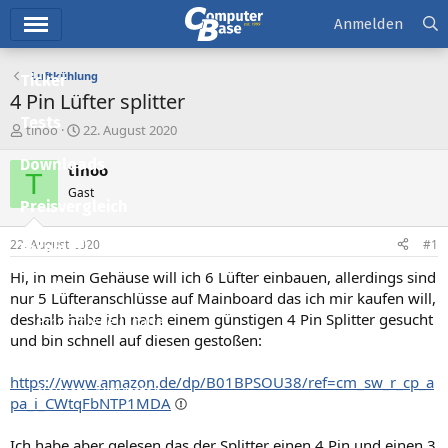
Hauptmenü
Anmelden
Luftkühlung
Ticker
4 Pin Lüfter splitter
Tests
E
E
tinoo
22. August 2020
r
r
Downloads
s
s
tinoo
T
t
t
Gast
e
e
Preisvergleich
l
l
l
l
22. August 2020
#1
Forum
e
t
r
a
Hi, in mein Gehäuse will ich 6 Lüfter einbauen, allerdings sind
Aktuelles
m
nur 5 Lüfteranschlüsse auf Mainboard das ich mir kaufen will,
deshalb habe ich nach einem günstigen 4 Pin Splitter gesucht
Empfohlene Inhalte
und bin schnell auf diesen gestoßen:
Neue Beiträge
https://www.amazon.de/dp/B01BPSOU38/ref=cm_sw_r_cp_a
Neueste Aktivitäten
pa_i_CWtqFbNTP1MDA
Leserartikel
Ich habe aber gelesen das der Splitter einen 4 Pin und einen 3