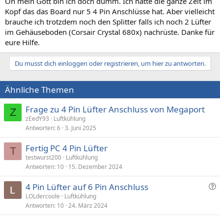
Oh mein Gott bin ich doch dumm. Ich hatte die ganze Zeit im
Kopf das das Board nur 5 4 Pin Anschlüsse hat. Aber vielleicht
brauche ich trotzdem noch den Splitter falls ich noch 2 Lüfter
im Gehäuseboden (Corsair Crystal 680x) nachrüste. Danke für
eure Hilfe.
Du musst dich einloggen oder registrieren, um hier zu antworten.
Ähnliche Themen
Frage zu 4 Pin Lüfter Anschluss von Megaport
Z
zEedY93
Luftkühlung
Antworten
6
3. Juni 2025
Fertig PC 4 Pin Lüfter
T
testwurst200
Luftkühlung
Antworten
10
15. Dezember 2024
F
4 Pin Lüfter auf 6 Pin Anschluss
r
LOLdercoole
Luftkühlung
Antworten
10
24. März 2024
a
g