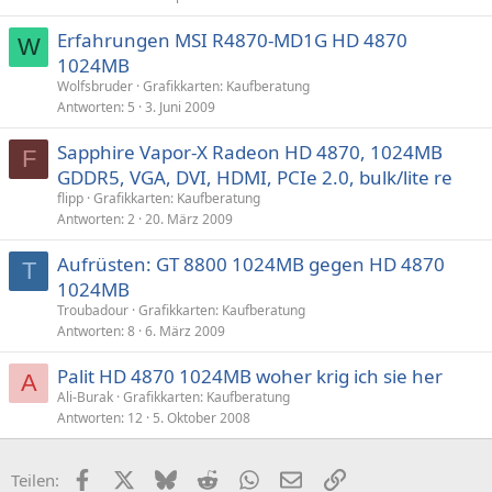
Erfahrungen MSI R4870-MD1G HD 4870
W
1024MB
Wolfsbruder
Grafikkarten: Kaufberatung
Antworten
5
3. Juni 2009
Sapphire Vapor-X Radeon HD 4870, 1024MB
F
GDDR5, VGA, DVI, HDMI, PCIe 2.0, bulk/lite re
flipp
Grafikkarten: Kaufberatung
Antworten
2
20. März 2009
Aufrüsten: GT 8800 1024MB gegen HD 4870
T
1024MB
Troubadour
Grafikkarten: Kaufberatung
Antworten
8
6. März 2009
Palit HD 4870 1024MB woher krig ich sie her
A
Ali-Burak
Grafikkarten: Kaufberatung
Antworten
12
5. Oktober 2008
Facebook
X (Twitter)
Bluesky
Reddit
WhatsApp
E-Mail
Link
Teilen: