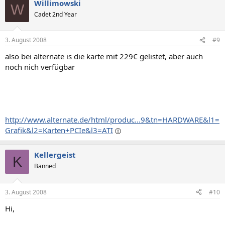
Willimowski
W
Cadet 2nd Year
3. August 2008
#9
also bei alternate is die karte mit 229€ gelistet, aber auch
noch nich verfügbar
http://www.alternate.de/html/produc...9&tn=HARDWARE&l1=
Grafik&l2=Karten+PCIe&l3=ATI
Kellergeist
K
Banned
3. August 2008
#10
Hi,