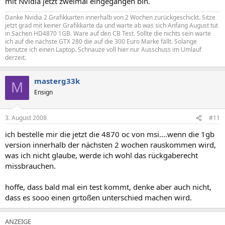
mit Nvidia jetzt zweimal eingegangen bin.
Danke Nvidia 2 Grafikkarten innerhalb von 2 Wochen zurückgeschickt. Sitze
jetzt grad mit keiner Grafikkarte da und warte ab was sich Anfang August tut
in Sachen HD4870 1GB. Ware auf den CB Test. Sollte die nichts sein warte
ich auf die nächste GTX 280 die auf die 300 Euro Marke fällt. Solange
benutze ich einen Laptop. Schnauze voll hier nur Ausschuss im Umlauf
derzeit.
masterg33k
M
Ensign
3. August 2008
#11
ich bestelle mir die jetzt die 4870 oc von msi....wenn die 1gb
version innerhalb der nächsten 2 wochen rauskommen wird,
was ich nicht glaube, werde ich wohl das rückgaberecht
missbrauchen.
hoffe, dass bald mal ein test kommt, denke aber auch nicht,
dass es sooo einen grtoßen unterschied machen wird.