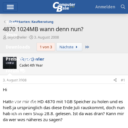
Hauptmenü
Anmelden
Grafikkarten: Kaufberatung
Ticker
4870 1024MB wann denn nun?
Tests
E
E
skycr@wler
3. August 2008
r
r
Letzte
Downloads
1 von 3
Nächste
s
s
t
t
e
e
skycr@wler
Preisvergleich
l
l
Cadet 4th Year
l
l
Forum
e
t
r
a
3. August 2008
#1
Aktuelles
m
Hi
Empfohlene Inhalte
Hatte vor mir die HD 4870 mit 1GB Speicher zu holen und es
Neue Beiträge
hieß ja ursprünglich das diese Ende Juli rauskommt, doch nun
Neueste Aktivitäten
hab ich in nem Shop 28.8. gelesen. Ist da was dran? Kann mir
da wer was näheres zu sagen?
Leserartikel