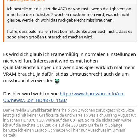
ich bestelle mir die jetzt die 4870 oc von msi....wenn die 1gb version
innerhalb der nächsten 2 wochen rauskommen wird, was ich nicht
glaube, werde ich wohl das rückgaberecht missbrauchen.
hoffe, dass bald mal ein test kommt, denke aber auch nicht, dass es
sooo einen grtoßen unterschied machen wird.
Es wird sich glaub ich Framemäßig in normalen Einstellungen
nicht viel tun. Interessant wird es mit hohen
Qualitätseinstellungen und wenn das Spiel wirklich mal mehr
VRAM braucht. Ja dafür ist das Umtauschrecht auch da um
missbraucht zu werden
Das hier wird wohl meine
http://www.hardware.info/en-
US/news/...on_HD4870_1GB/
Danke Nvidia 2 Grafikkarten innerhalb von 2 Wochen zurückgeschickt. Sitze
jetzt grad mit keiner Grafikkarte da und warte ab was sich Anfang August tut
in Sachen HD4870 1GB. Ware auf den CB Test. Sollte die nichts sein warte
ich auf die nächste GTX 280 die auf die 300 Euro Marke fällt. Solange
benutze ich einen Laptop. Schnauze voll hier nur Ausschuss im Umlauf
derzeit.