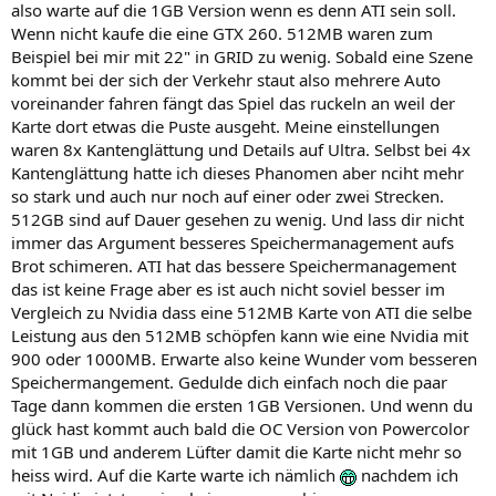
also warte auf die 1GB Version wenn es denn ATI sein soll.
Wenn nicht kaufe die eine GTX 260. 512MB waren zum
Beispiel bei mir mit 22" in GRID zu wenig. Sobald eine Szene
kommt bei der sich der Verkehr staut also mehrere Auto
voreinander fahren fängt das Spiel das ruckeln an weil der
Karte dort etwas die Puste ausgeht. Meine einstellungen
waren 8x Kantenglättung und Details auf Ultra. Selbst bei 4x
Kantenglättung hatte ich dieses Phanomen aber nciht mehr
so stark und auch nur noch auf einer oder zwei Strecken.
512GB sind auf Dauer gesehen zu wenig. Und lass dir nicht
immer das Argument besseres Speichermanagement aufs
Brot schimeren. ATI hat das bessere Speichermanagement
das ist keine Frage aber es ist auch nicht soviel besser im
Vergleich zu Nvidia dass eine 512MB Karte von ATI die selbe
Leistung aus den 512MB schöpfen kann wie eine Nvidia mit
900 oder 1000MB. Erwarte also keine Wunder vom besseren
Speichermangement. Gedulde dich einfach noch die paar
Tage dann kommen die ersten 1GB Versionen. Und wenn du
glück hast kommt auch bald die OC Version von Powercolor
mit 1GB und anderem Lüfter damit die Karte nicht mehr so
heiss wird. Auf die Karte warte ich nämlich
nachdem ich