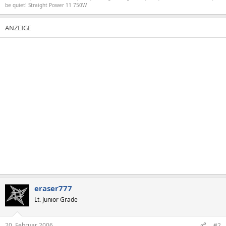
be quiet! Straight Power 11 750W
eraser777
Lt. Junior Grade
20. Februar 2006
#2