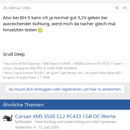
20. Februar 2006
#5
Also bei BH-5 kann ich ja normal gut 3,2V geben bei
ausreichender Kühlung, werd mich da nacher gleich mal
hinsetzten testen
Gruß Deep
•
Asus Strix B550F-Gaming |
AMD Ryzen 9 5950X | NVIDIA GeForce RTX 4070 Ti Super
|
Corsair Vengeance RGB PRO SL 32GB DDR4 3600MHz
• Arctic Liquid Freezer III 420 |
be quiet! Light Wings 140
| be quiet! Silent Base 802 |
be quiet! Straight Power 11 750W
Du musst dich einloggen oder registrieren, um hier zu antworten.
Ähnliche Themen
Corsair XMS 3500 CL2 PC433 1GB OC-Werte
hellikopter
Overclocking und Undervolting von Intel-Systemen
Antworten
4
15. Juni 2005