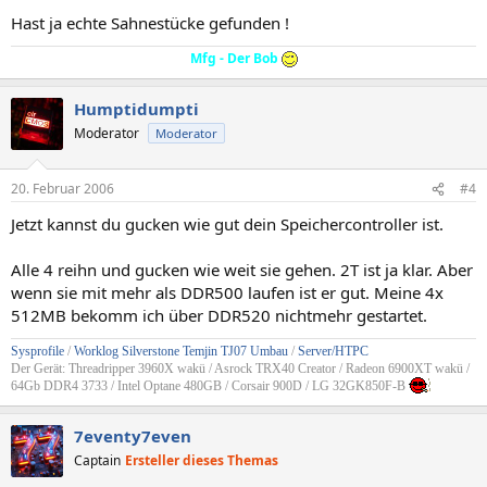
Hast ja echte Sahnestücke gefunden !
Mfg - Der Bob
Humptidumpti
Moderator
Moderator
20. Februar 2006
#4
Jetzt kannst du gucken wie gut dein Speichercontroller ist.
Alle 4 reihn und gucken wie weit sie gehen. 2T ist ja klar. Aber
wenn sie mit mehr als DDR500 laufen ist er gut. Meine 4x
512MB bekomm ich über DDR520 nichtmehr gestartet.
Sysprofile
/
Worklog Silverstone Temjin TJ07 Umbau
/
Server/HTPC
Der Gerät: Threadripper 3960X wakü / Asrock TRX40 Creator / Radeon 6900XT wakü /
64Gb DDR4 3733 / Intel Optane 480GB / Corsair 900D / LG 32GK850F-B
7eventy7even
Captain
Ersteller dieses Themas