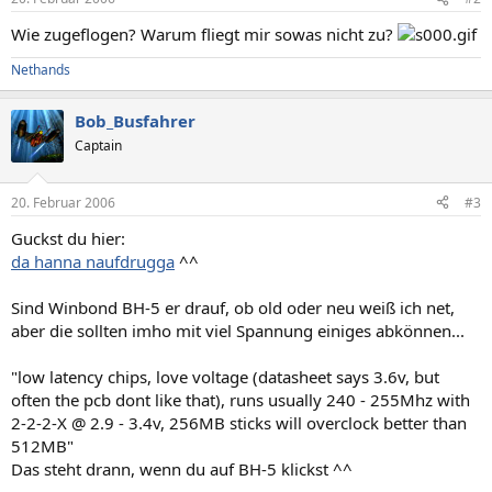
Wie zugeflogen? Warum fliegt mir sowas nicht zu?
Nethands
Bob_Busfahrer
Captain
20. Februar 2006
#3
Guckst du hier:
da hanna naufdrugga
^^
Sind Winbond BH-5 er drauf, ob old oder neu weiß ich net,
aber die sollten imho mit viel Spannung einiges abkönnen...
"low latency chips, love voltage (datasheet says 3.6v, but
often the pcb dont like that), runs usually 240 - 255Mhz with
2-2-2-X @ 2.9 - 3.4v, 256MB sticks will overclock better than
512MB"
Das steht drann, wenn du auf BH-5 klickst ^^