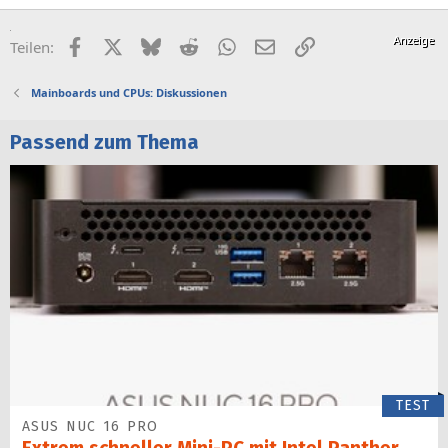
Facebook
X (Twitter)
Bluesky
Reddit
WhatsApp
E-Mail
Link
Teilen:
Mainboards und CPUs: Diskussionen
Passend zum Thema
TEST
ASUS NUC 16 PRO