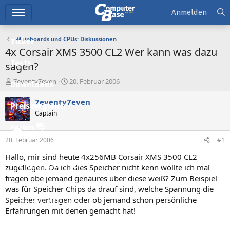
Hauptmenü
Anmelden
Mainboards und CPUs: Diskussionen
Ticker
4x Corsair XMS 3500 CL2 Wer kann was dazu
Tests
sagen?
E
E
7eventy7even
20. Februar 2006
Downloads
r
r
s
s
7eventy7even
Preisvergleich
t
t
Captain
e
e
l
l
Forum
l
l
20. Februar 2006
#1
e
t
Aktuelles
r
a
Hallo, mir sind heute 4x256MB Corsair XMS 3500 CL2
m
Empfohlene Inhalte
zugeflogen. Da ich dies Speicher nicht kenn wollte ich mal
fragen obe jemand genaures über diese weiß? Zum Beispiel
Neue Beiträge
was für Speicher Chips da drauf sind, welche Spannung die
Speicher vertragen oder ob jemand schon persönliche
Neueste Aktivitäten
Erfahrungen mit denen gemacht hat!
Leserartikel