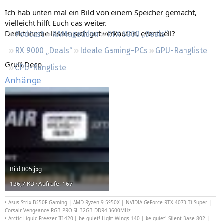
Regeln
Ich hab unten mal ein Bild von einem Speicher gemacht,
vielleicht hilft Euch das weiter.
Denkt ihr die lassen sich gut verkaufen, eventuell?
Podcast
RAMageddon
RTX 5000 „Deals“
RX 9000 „Deals“
Ideale Gaming-PCs
GPU-Rangliste
Gruß Deep
CPU-Rangliste
Anhänge
Bild 005.jpg
136,7 KB · Aufrufe: 167
•
Asus Strix B550F-Gaming |
AMD Ryzen 9 5950X | NVIDIA GeForce RTX 4070 Ti Super
|
Corsair Vengeance RGB PRO SL 32GB DDR4 3600MHz
• Arctic Liquid Freezer III 420 |
be quiet! Light Wings 140
| be quiet! Silent Base 802 |