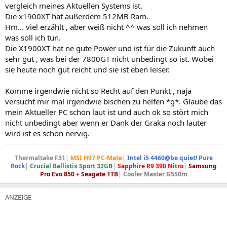
vergleich meines Aktuellen Systems ist.
Die x1900XT hat außerdem 512MB Ram.
Hm... viel erzählt , aber weiß nicht ^^ was soll ich nehmen
was soll ich tun.
Die X1900XT hat ne gute Power und ist für die Zukunft auch
sehr gut , was bei der 7800GT nicht unbedingt so ist. Wobei
sie heute noch gut reicht und sie ist eben leiser.
Komme irgendwie nicht so Recht auf den Punkt , naja
versucht mir mal irgendwie bischen zu helfen *g*. Glaube das
mein Aktueller PC schon laut ist und auch ok so stört mich
nicht unbedingt aber wenn er Dank der Graka noch lauter
wird ist es schon nervig.
Thermaltake F31
|
MSI H97 PC-Mate
|
Intel i5 4460@be quiet! Pure
Rock
|
Crucial Ballistix Sport 32GB
|
Sapphire R9 390 Nitro
|
Samsung
Pro Evo 850 + Seagate 1TB
|
Cooler Master G550m