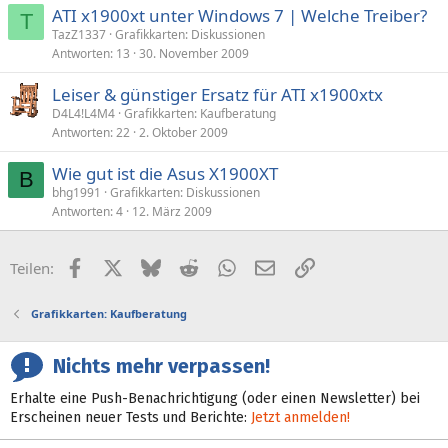
ATI x1900xt unter Windows 7 | Welche Treiber?
T
TazZ1337
Grafikkarten: Diskussionen
Antworten
13
30. November 2009
Leiser & günstiger Ersatz für ATI x1900xtx
D4L4!L4M4
Grafikkarten: Kaufberatung
Antworten
22
2. Oktober 2009
Wie gut ist die Asus X1900XT
B
bhg1991
Grafikkarten: Diskussionen
Antworten
4
12. März 2009
Facebook
X (Twitter)
Bluesky
Reddit
WhatsApp
E-Mail
Link
Teilen:
Grafikkarten: Kaufberatung
Nichts mehr verpassen!
Erhalte eine Push-Benachrichtigung (oder einen Newsletter) bei
Erscheinen neuer Tests und Berichte:
Jetzt anmelden!