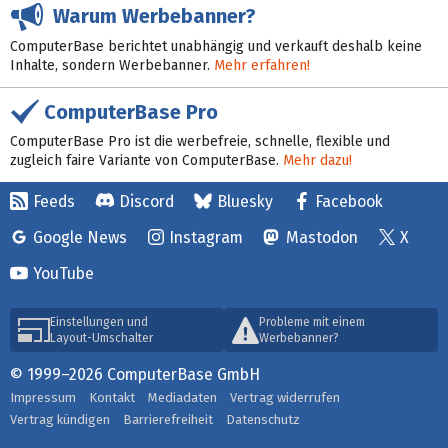
Warum Werbebanner?
ComputerBase berichtet unabhängig und verkauft deshalb keine
Inhalte, sondern Werbebanner.
Mehr erfahren!
ComputerBase Pro
ComputerBase Pro ist die werbefreie, schnelle, flexible und
zugleich faire Variante von ComputerBase.
Mehr dazu!
Feeds
Discord
Bluesky
Facebook
Google News
Instagram
Mastodon
X
YouTube
Einstellungen und
Probleme mit einem
Layout-Umschalter
Werbebanner?
© 1999–2026 ComputerBase GmbH
Impressum
Kontakt
Mediadaten
Vertrag widerrufen
Vertrag kündigen
Barrierefreiheit
Datenschutz