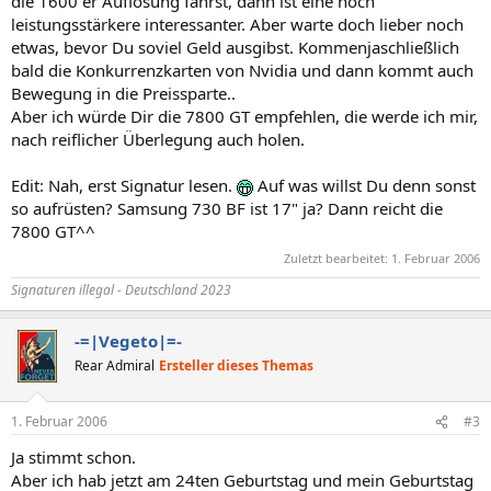
die 1600 er Auflösung fährst, dann ist eine noch
leistungsstärkere interessanter. Aber warte doch lieber noch
etwas, bevor Du soviel Geld ausgibst. Kommenjaschließlich
bald die Konkurrenzkarten von Nvidia und dann kommt auch
Bewegung in die Preissparte..
Aber ich würde Dir die 7800 GT empfehlen, die werde ich mir,
nach reiflicher Überlegung auch holen.
Edit: Nah, erst Signatur lesen.
Auf was willst Du denn sonst
so aufrüsten? Samsung 730 BF ist 17" ja? Dann reicht die
7800 GT^^
Zuletzt bearbeitet:
1. Februar 2006
Signaturen illegal - Deutschland 2023
-=|Vegeto|=-
Rear Admiral
Ersteller dieses Themas
1. Februar 2006
#3
Ja stimmt schon.
Aber ich hab jetzt am 24ten Geburtstag und mein Geburtstag