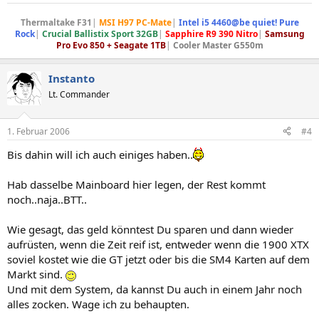
Thermaltake F31
|
MSI H97 PC-Mate
|
Intel i5 4460@be quiet! Pure
Rock
|
Crucial Ballistix Sport 32GB
|
Sapphire R9 390 Nitro
|
Samsung
Pro Evo 850 + Seagate 1TB
|
Cooler Master G550m
Instanto
Lt. Commander
1. Februar 2006
#4
Bis dahin will ich auch einiges haben..
Hab dasselbe Mainboard hier legen, der Rest kommt
noch..naja..BTT..
Wie gesagt, das geld könntest Du sparen und dann wieder
aufrüsten, wenn die Zeit reif ist, entweder wenn die 1900 XTX
soviel kostet wie die GT jetzt oder bis die SM4 Karten auf dem
Markt sind.
Und mit dem System, da kannst Du auch in einem Jahr noch
alles zocken. Wage ich zu behaupten.