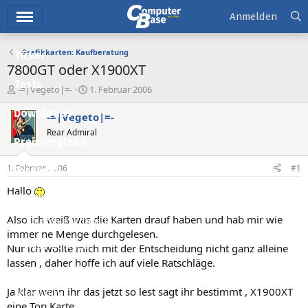
Hauptmenü
Anmelden
Grafikkarten: Kaufberatung
Ticker
7800GT oder X1900XT
Tests
E
E
-=|Vegeto|=-
1. Februar 2006
r
r
Downloads
s
s
-=|Vegeto|=-
t
t
Rear Admiral
e
e
Preisvergleich
l
l
l
l
1. Februar 2006
#1
Forum
e
t
r
a
Hallo
Aktuelles
m
Also ich weiß was die Karten drauf haben und hab mir wie
Empfohlene Inhalte
immer ne Menge durchgelesen.
Neue Beiträge
Nur ich wollte mich mit der Entscheidung nicht ganz alleine
lassen , daher hoffe ich auf viele Ratschläge.
Neueste Aktivitäten
Ja klar wenn ihr das jetzt so lest sagt ihr bestimmt , X1900XT
Leserartikel
eine Top Karte.