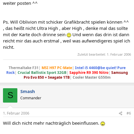
weiter posten ^^
Ps. Will Oblivion mit schicker Grafikbracht spielen können ^^
, das heißt nicht Ultra High , aber High , denke mal das sollte
mit der Karte doch drinne sein
Und wenn das drin ist dann
reicht mir das auch erstmal , weil was aufwendigeres spiel ich
nicht.
Zuletzt bearbeitet:
1. Februar 2006
Thermaltake F31
|
MSI H97 PC-Mate
|
Intel i5 4460@be quiet! Pure
Rock
|
Crucial Ballistix Sport 32GB
|
Sapphire R9 390 Nitro
|
Samsung
Pro Evo 850 + Seagate 1TB
|
Cooler Master G550m
Smash
S
Commander
1. Februar 2006
#6
Will dich nicht mehr nachträglich beeinflussen.