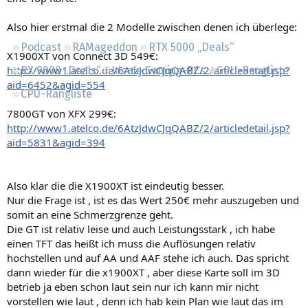
Regeln
Also hier erstmal die 2 Modelle zwischen denen ich überlege:
Podcast
RAMageddon
RTX 5000 „Deals“
X1900XT von Connect 3D 549€:
http://www1.atelco.de/6AtzJdwCJqQABZ/2/articledetail.jsp?
RX 9000 „Deals“
Ideale Gaming-PCs
GPU-Rangliste
aid=6452&agid=554
CPU-Rangliste
7800GT von XFX 299€:
http://www1.atelco.de/6AtzJdwCJqQABZ/2/articledetail.jsp?
aid=5831&agid=394
Also klar die die X1900XT ist eindeutig besser.
Nur die Frage ist , ist es das Wert 250€ mehr auszugeben und
somit an eine Schmerzgrenze geht.
Die GT ist relativ leise und auch Leistungsstark , ich habe
einen TFT das heißt ich muss die Auflösungen relativ
hochstellen und auf AA und AAF stehe ich auch. Das spricht
dann wieder für die x1900XT , aber diese Karte soll im 3D
betrieb ja eben schon laut sein nur ich kann mir nicht
vorstellen wie laut , denn ich hab kein Plan wie laut das im