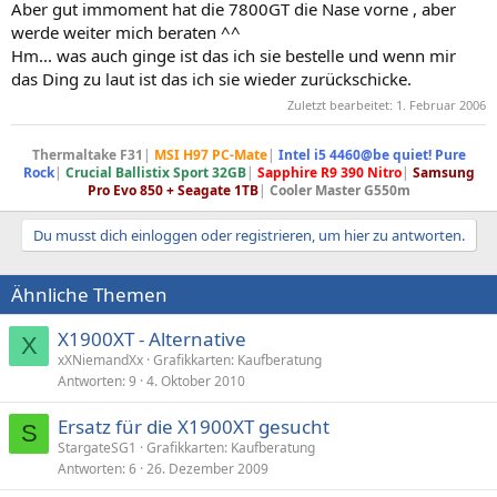
Aber gut immoment hat die 7800GT die Nase vorne , aber
werde weiter mich beraten ^^
Hm... was auch ginge ist das ich sie bestelle und wenn mir
das Ding zu laut ist das ich sie wieder zurückschicke.
Zuletzt bearbeitet:
1. Februar 2006
Thermaltake F31
|
MSI H97 PC-Mate
|
Intel i5 4460@be quiet! Pure
Rock
|
Crucial Ballistix Sport 32GB
|
Sapphire R9 390 Nitro
|
Samsung
Pro Evo 850 + Seagate 1TB
|
Cooler Master G550m
Du musst dich einloggen oder registrieren, um hier zu antworten.
Ähnliche Themen
X1900XT - Alternative
X
xXNiemandXx
Grafikkarten: Kaufberatung
Antworten
9
4. Oktober 2010
Ersatz für die X1900XT gesucht
S
StargateSG1
Grafikkarten: Kaufberatung
Antworten
6
26. Dezember 2009