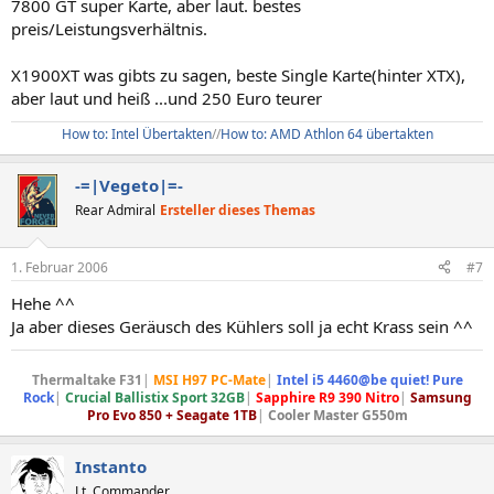
7800 GT super Karte, aber laut. bestes
preis/Leistungsverhältnis.
X1900XT was gibts zu sagen, beste Single Karte(hinter XTX),
aber laut und heiß ...und 250 Euro teurer
How to: Intel Übertakten
//
How to: AMD Athlon 64 übertakten
-=|Vegeto|=-
Rear Admiral
Ersteller dieses Themas
1. Februar 2006
#7
Hehe ^^
Ja aber dieses Geräusch des Kühlers soll ja echt Krass sein ^^
Thermaltake F31
|
MSI H97 PC-Mate
|
Intel i5 4460@be quiet! Pure
Rock
|
Crucial Ballistix Sport 32GB
|
Sapphire R9 390 Nitro
|
Samsung
Pro Evo 850 + Seagate 1TB
|
Cooler Master G550m
Instanto
Lt. Commander