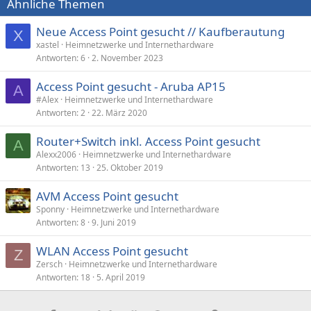
Ähnliche Themen
o
n
e
Neue Access Point gesucht // Kaufberautung
X
n
xastel
Heimnetzwerke und Internethardware
:
Antworten
6
2. November 2023
Access Point gesucht - Aruba AP15
A
#Alex
Heimnetzwerke und Internethardware
Antworten
2
22. März 2020
Router+Switch inkl. Access Point gesucht
A
Alexx2006
Heimnetzwerke und Internethardware
Antworten
13
25. Oktober 2019
AVM Access Point gesucht
Sponny
Heimnetzwerke und Internethardware
Antworten
8
9. Juni 2019
WLAN Access Point gesucht
Z
Zersch
Heimnetzwerke und Internethardware
Antworten
18
5. April 2019