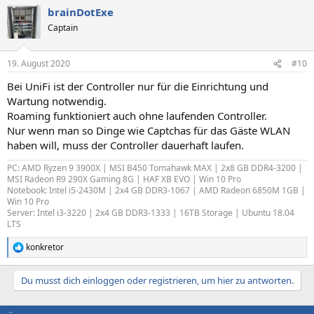
brainDotExe
Captain
19. August 2020
#10
Bei UniFi ist der Controller nur für die Einrichtung und
Wartung notwendig.
Roaming funktioniert auch ohne laufenden Controller.
Nur wenn man so Dinge wie Captchas für das Gäste WLAN
haben will, muss der Controller dauerhaft laufen.
PC: AMD Ryzen 9 3900X | MSI B450 Tomahawk MAX | 2x8 GB DDR4-3200 |
MSI Radeon R9 290X Gaming 8G | HAF XB EVO | Win 10 Pro
Notebook: Intel i5-2430M | 2x4 GB DDR3-1067 | AMD Radeon 6850M 1GB |
Win 10 Pro
Server: Intel i3-3220 | 2x4 GB DDR3-1333 | 16TB Storage | Ubuntu 18.04
LTS
konkretor
R
e
a
Du musst dich einloggen oder registrieren, um hier zu antworten.
k
t
i