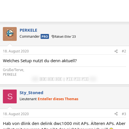
PERKELE
Commander
PRO
🎅Rätsel-Elite ’23
18. August 2020
#2
Welches Setup nutzt du denn aktuell?
Grüße/Terve,
PERKELE
🇩🇪
🇩🇪 🇩🇪 🇩🇪 | 🇫🇮 🇫🇮 🇫🇮
🇫🇮
Sty_Stoned
S
Lieutenant
Ersteller dieses Themas
18. August 2020
#3
Hab von dlink den delink dwc1000 mit APs. Älteren APs. Aber