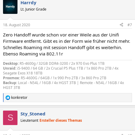
Harrdy
Lt. Junior Grade
18. August 2020
#7
Zero Handoff wurde schon vor einer Weile aus der Unifi
Firmware entfernt. Gibt es in der Form wie früher nicht mehr.
Schnelles Roaming mit session Handoff gibt es weiterhin.
Ebenso Roaming via 802.11r
Desktop:
R5-4600g / 32GB DDR4-3200 / 2x 970 Evo Plus 1TB
Unraid:
i5-9400 / 64 GB / 2x Crucial P5 Plus 1TB / 1x 860 Pro 2TB / 4x
Seagate Exos X18 18TB
Proxmox:
R5-4600G / 64GB / 1x 990 Pro 2TB / 3x 860 Pro 2TB
Backup:
Local - N54L / 16GB / 4x HGST 3TB | Remote - N54L / 16GB / 4x
HGST 3TB
konkretor
R
e
a
Sty_Stoned
k
S
t
Lieutenant
Ersteller dieses Themas
i
o
n