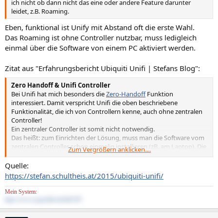
ich nicht ob dann nicht das eine oder andere Feature darunter
leidet, z.B. Roaming.
Eben, funktional ist Unify mit Abstand oft die erste Wahl.
Das Roaming ist ohne Controller nutzbar, muss ledigleich
einmal über die Software von einem PC aktiviert werden.
Zitat aus "Erfahrungsbericht Ubiquiti Unifi | Stefans Blog":
Zero Handoff & Unifi Controller
Bei Unifi hat mich besonders die
Zero-Handoff
Funktion
interessiert. Damit verspricht Unifi die oben beschriebene
Funktionalität, die ich von Controllern kenne, auch ohne zentralen
Controller!
Ein zentraler Controller ist somit nicht notwendig.
Das heißt: zum Einrichten der Lösung, muss man die Software vom
zentralen Controller schon einmalig installieren (zB. am Laptop). Die
Zum Vergrößern anklicken....
SW ist für Linux (zB. auch als .deb-Paket), Windows und Apple-
Produkte frei zum Download verfügbar:
Quelle:
https://www.ubnt.com/download/.
https://stefan.schultheis.at/2015/ubiquiti-unifi/
Für den Betrieb der Lösung ist der Controller nicht erforderlich,
außer man möchte etwas Ändern/Umkonfigurieren oder
Mein System:
Statistiken sammeln (zum dauerhaften Sammeln muss der
http://www.sysprofile.de/id41347
Controller auch permanent laufen).