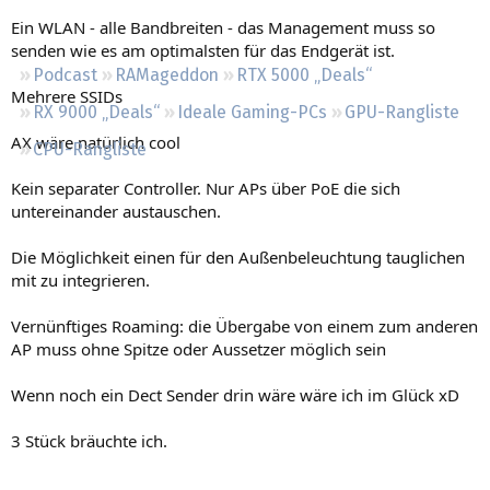
Regeln
Ein WLAN - alle Bandbreiten - das Management muss so
senden wie es am optimalsten für das Endgerät ist.
Podcast
RAMageddon
RTX 5000 „Deals“
Mehrere SSIDs
RX 9000 „Deals“
Ideale Gaming-PCs
GPU-Rangliste
AX wäre natürlich cool
CPU-Rangliste
Kein separater Controller. Nur APs über PoE die sich
untereinander austauschen.
Die Möglichkeit einen für den Außenbeleuchtung tauglichen
mit zu integrieren.
Vernünftiges Roaming: die Übergabe von einem zum anderen
AP muss ohne Spitze oder Aussetzer möglich sein
Wenn noch ein Dect Sender drin wäre wäre ich im Glück xD
3 Stück bräuchte ich.