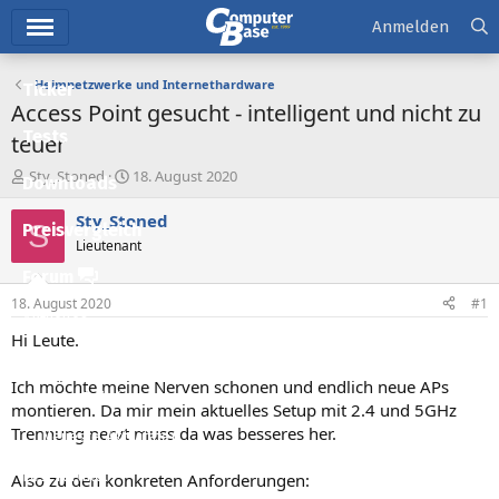
Hauptmenü
Anmelden
Heimnetzwerke und Internethardware
Ticker
Access Point gesucht - intelligent und nicht zu
Tests
teuer
E
E
Sty_Stoned
18. August 2020
Downloads
r
r
s
s
Sty_Stoned
S
Preisvergleich
t
t
Lieutenant
e
e
l
l
Forum
l
l
18. August 2020
#1
e
t
Aktuelles
r
a
Hi Leute.
m
Empfohlene Inhalte
Ich möchte meine Nerven schonen und endlich neue APs
Neue Beiträge
montieren. Da mir mein aktuelles Setup mit 2.4 und 5GHz
Trennung nervt muss da was besseres her.
Neueste Aktivitäten
Leserartikel
Also zu den konkreten Anforderungen: