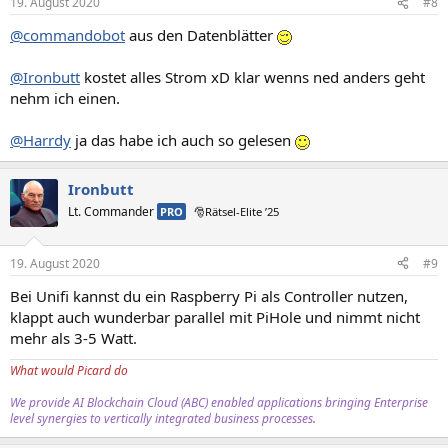
19. August 2020
#8
e
n
@commandobot
aus den Datenblätter
:
@Ironbutt
kostet alles Strom xD klar wenns ned anders geht
nehm ich einen.
@Harrdy
ja das habe ich auch so gelesen
Ironbutt
Lt. Commander
PRO
🎅Rätsel-Elite ’25
19. August 2020
#9
Bei Unifi kannst du ein Raspberry Pi als Controller nutzen,
klappt auch wunderbar parallel mit PiHole und nimmt nicht
mehr als 3-5 Watt.
What would Picard do
We provide AI Blockchain Cloud (ABC) enabled applications bringing Enterprise
level synergies to vertically integrated business processes
.