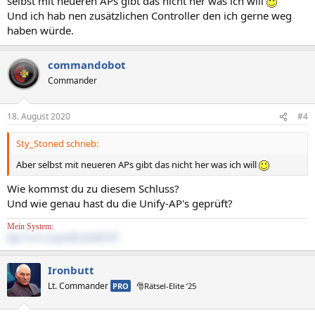
selbst mit neueren APs gibt das nicht her was ich will
Und ich hab nen zusätzlichen Controller den ich gerne weg
haben würde.
commandobot
Commander
18. August 2020
#4
Sty_Stoned schrieb:
Aber selbst mit neueren APs gibt das nicht her was ich will
Wie kommst du zu diesem Schluss?
Und wie genau hast du die Unify-AP's geprüft?
Mein System:
http://www.sysprofile.de/id41347
Ironbutt
Lt. Commander
PRO
🎅Rätsel-Elite ’25