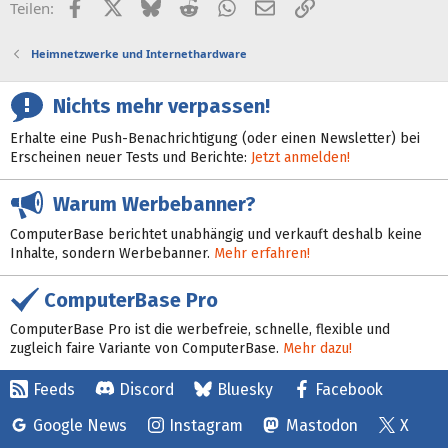
Facebook
X (Twitter)
Bluesky
Reddit
WhatsApp
E-Mail
Link
Teilen:
Heimnetzwerke und Internethardware
Nichts mehr verpassen!
Erhalte eine Push-Benachrichtigung (oder einen Newsletter) bei
Erscheinen neuer Tests und Berichte:
Jetzt anmelden!
Warum Werbebanner?
ComputerBase berichtet unabhängig und verkauft deshalb keine
Inhalte, sondern Werbebanner.
Mehr erfahren!
ComputerBase Pro
ComputerBase Pro ist die werbefreie, schnelle, flexible und
zugleich faire Variante von ComputerBase.
Mehr dazu!
Feeds
Discord
Bluesky
Facebook
Google News
Instagram
Mastodon
X