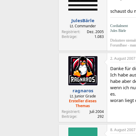
schaust du 
JulesBärle
Lt. Commander
Cordialment
Jules Bärle
Registriert
Dez. 2005
Beiträge
1.083
Diskutiere niemal
ForumBase - man 
2. August 2007
Danke für d
Ich habe au
habe aber d
wenn ich nu
ragnaros
es.
Lt. Junior Grade
woran liegt 
Ersteller dieses
Themas
Registriert
Juli 2004
Beiträge
292
8. August 2007