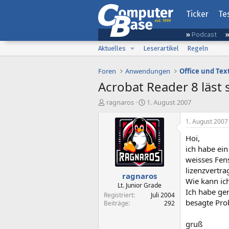
Ticker
Te
Podcast
Aktuelles
Leserartikel
Regeln
Foren
Anwendungen
Office und Tex
Acrobat Reader 8 läst s
E
E
ragnaros
1. August 2007
r
r
s
s
1. August 2007
t
t
Hoi,
e
e
l
l
ich habe ei
l
l
weisses Fen
e
t
lizenzvertra
ragnaros
r
a
Wie kann ic
m
Lt. Junior Grade
Ich habe gen
Registriert
Juli 2004
besagte Pro
Beiträge
292
gruß