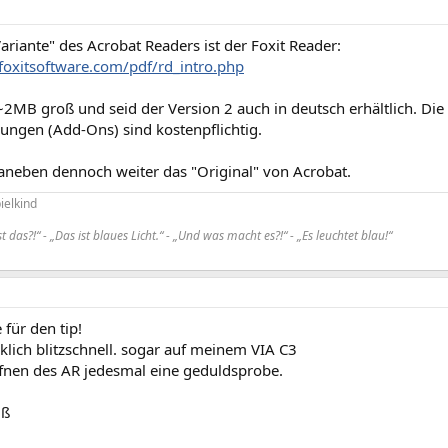
Variante" des Acrobat Readers ist der Foxit Reader:
foxitsoftware.com/pdf/rd_intro.php
MB groß und seid der Version 2 auch in deutsch erhältlich. Die 
rungen (Add-Ons) sind kostenpflichtig.
neben dennoch weiter das "Original" von Acrobat.
ielkind
t das?!“ - „Das ist blaues Licht.“ - „Und was macht es?!“ - „Es leuchtet blau!“
 für den tip!
irklich blitzschnell. sogar auf meinem VIA C3
ffnen des AR jedesmal eine geduldsprobe.
uß