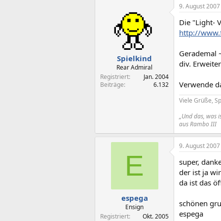
9. August 2007
Die "Light- 
http://www.
Gerademal ~2
Spielkind
div. Erweite
Rear Admiral
Registriert
Jan. 2004
Verwende da
Beiträge
6.132
Viele Grüße, Sp
„Und das, was is
aus Rambo III
9. August 2007
E
super, danke
der ist ja w
da ist das ö
espega
schönen gr
Ensign
espega
Registriert
Okt. 2005