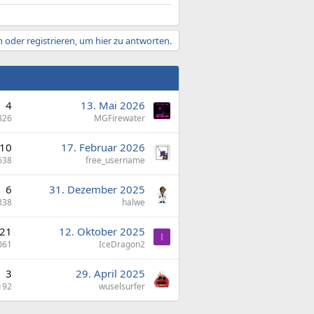
 oder registrieren, um hier zu antworten.
4
13. Mai 2026
826
MGFirewater
10
17. Februar 2026
638
free_username
6
31. Dezember 2025
838
halwe
21
12. Oktober 2025
I
061
IceDragon2
3
29. April 2025
192
wuselsurfer