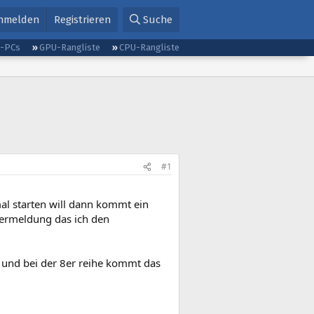
nmelden
Registrieren
Suche
g-PCs
GPU-Rangliste
CPU-Rangliste
#1
al starten will dann kommt ein
lermeldung das ich den
b und bei der 8er reihe kommt das