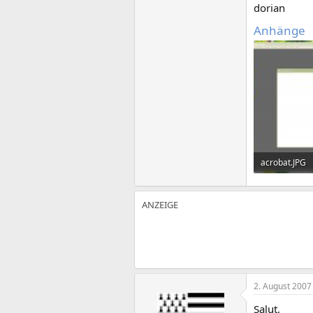
dorian
Anhänge
acrobat.JPG
43,3 KB · Auf
2. August 2007
Salut,