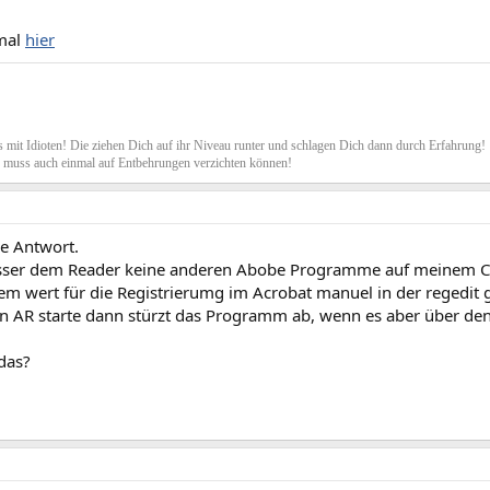
mal
hier
s mit Idioten! Die ziehen Dich auf ihr Niveau runter und schlagen Dich dann durch Erfahrung!
muss auch einmal auf Entbehrungen verzichten können!
ie Antwort.
sser dem Reader keine anderen Abobe Programme auf meinem 
em wert für die Registrierumg im Acrobat manuel in der regedit 
n AR starte dann stürzt das Programm ab, wenn es aber über den
das?