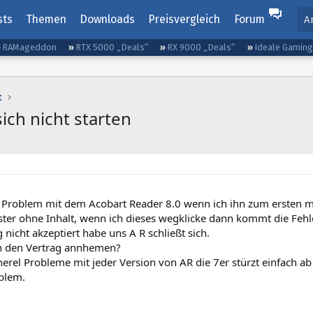
sts
Themen
Downloads
Preisvergleich
Forum
A
RAMageddon
RTX 5000 „Deals“
RX 9000 „Deals“
Ideale Gamin
t
ich nicht starten
n Problem mit dem Acobart Reader 8.0 wenn ich ihn zum ersten m
ster ohne Inhalt, wenn ich dieses wegklicke dann kommt die Feh
g nicht akzeptiert habe uns A R schließt sich.
h den Vertrag annhemen?
erel Probleme mit jeder Version von AR die 7er stürzt einfach a
blem.