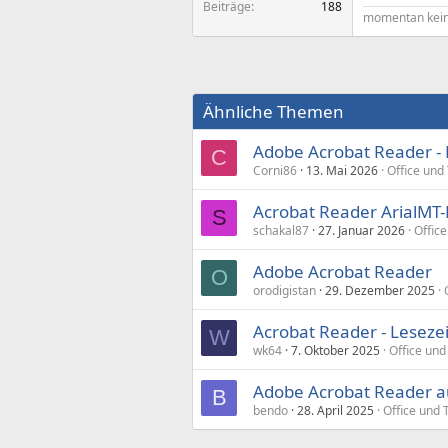
Beiträge
188
momentan kein
Ähnliche Themen
Adobe Acrobat Reader - 
C
Corni86
13. Mai 2026
Office und 
Acrobat Reader ArialMT-
S
schakal87
27. Januar 2026
Office
Adobe Acrobat Reader
O
orodigistan
29. Dezember 2025
Acrobat Reader - Leseze
W
wk64
7. Oktober 2025
Office und
Adobe Acrobat Reader au
B
bendo
28. April 2025
Office und 